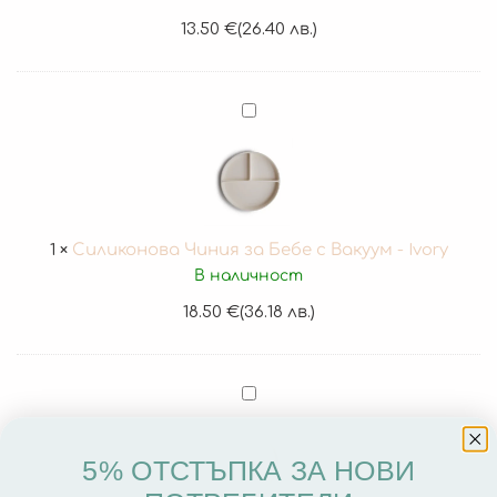
13.50
€
(26.40 лв.)
Силиконова
Чиния
за
Бебе
с
Вакуум
1
×
Силиконова Чиния за Бебе с Вакуум - Ivory
-
В наличност
Ivory
18.50
€
(36.18 лв.)
Силиконова
Чиния
за
5% ОТСТЪПКА ЗА НОВИ
Бебе