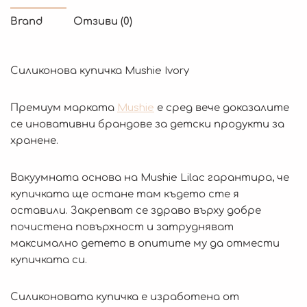
Brand
Отзиви (0)
Силиконова купичка Mushie Ivory
Премиум марката
Mushie
е сред вече доказалите
се иновативни брандове за детски продукти за
хранене.
Вакуумната основа на Mushie Lilac гарантира, че
купичката ще остане там където сте я
оставили. Закрепват се здраво върху добре
почистена повърхност и затрудняват
максимално детето в опитите му да отмести
купичката си.
Силиконовата купичка е изработена от