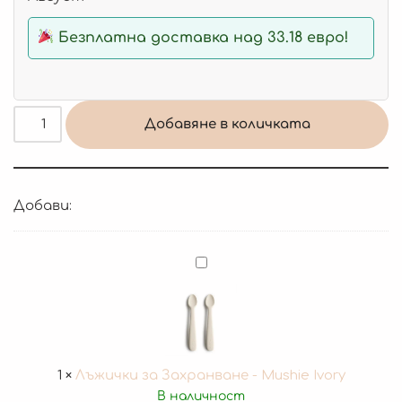
Безплатна доставка над 33.18 евро!
Добавяне в количката
Добави:
Лъжички
за
Захранване
-
Mushie
Ivory
1
×
Лъжички за Захранване - Mushie Ivory
В наличност