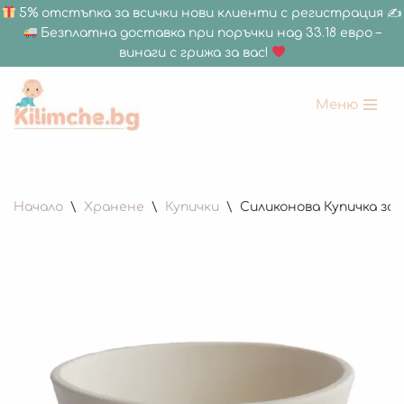
5% отстъпка за всички нови клиенти с регистрация ✍
Безплатна доставка при поръчки над 33.18 евро –
винаги с грижа за вас!
Меню
Продължете
към
съдържанието
Начало
\
Хранене
\
Купички
\
Силиконова Купичка за Б