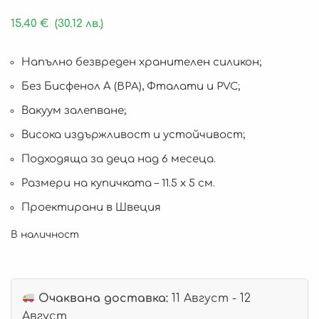
15.40
€
(30.12 лв.)
Напълно безвреден хранителен силикон;
Без Бисфенол А (BPA), Фталати и PVC;
Вакуум залепване;
Висока издържливост и устойчивост;
Подходяща за деца над 6 месеца.
Размери на купичката – 11.5 х 5 см.
Проектирани в Швеция
В наличност
Очаквана доставка:
11 Август - 12
Август