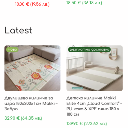
18.50
€
(36.18 лв.)
10.00
€
(19.56 лв.)
Latest
Ново
Безплатна доставка
Двулицево килимче за
Детско килимче Makki
игра 180х200х1 см Makki –
Elite 4cm „Cloud Comfort“ –
Зебра
PU кожа & XPE пяна 150 х
180 см
32.90
€
(64.35 лв.)
139.90
€
(273.62 лв.)