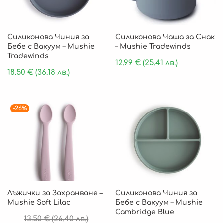
Силиконова Чиния за
Силиконова Чаша за Снак
Бебе с Вакуум – Mushie
– Mushie Tradewinds
Tradewinds
12.99
€
(25.41 лв.)
18.50
€
(36.18 лв.)
-26%
Лъжички за Захранване –
Силиконова Чиния за
Mushie Soft Lilac
Бебе с Вакуум – Mushie
Cambridge Blue
13.50
€
(26.40 лв.)