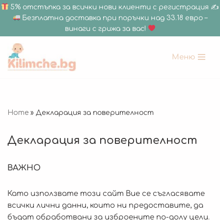
5% отстъпка за всички нови клиенти с регистрация ✍
Безплатна доставка при поръчки над 33.18 евро –
винаги с грижа за вас!
Меню
Продължете
към
съдържанието
Home
»
Декларация за поверителност
Декларация за поверителност
ВАЖНО
Като използвате този сайт Вие се съгласявате
всички лични данни, които ни предоставите, да
бъдат обработвани за изброените по-долу цели.