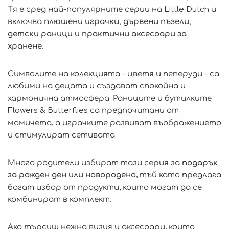
Safari Friends
Тя е сред най-популярните серии на Little Dutch и
включва
плюшени играчки, дървени пъзели,
Forest Friends
детски раници и практични аксесоари за
Little Farm
хранене
.
Sailors Bay
Символите на колекцията – цветя и пеперуди – са
Newborn Naturals
любими на децата и създават спокойна и
Flowers & Butterflies
хармонична атмосфера. Раниците и бутилките
Flowers & Butterflies са предпочитани от
Идеи за подаръци
момичета, а играчките развиват въображението
Хранене
и стимулират сетивата.
Бутилки за вода
Много родители избират тази серия за
подарък
Кутии за храна
за рожден ден или новородено
, тъй като предлага
Съдове и прибори
богат избор от продукти, които могат да се
комбинират в комплект.
Кошове
Ако търсиш нежна визия и аксесоари, които