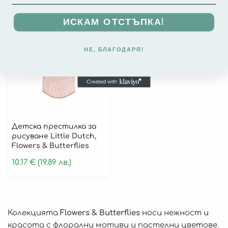
Играчки за Навън
ИСКАМ ОТСТЪПКА!
Лято
Слънчеви Очила
НЕ, БЛАГОДАРЯ!
Играчки
Надуваеми
Играчки
Детска престилка за
Дървени Играчки
рисуване Little Dutch,
Flowers & Butterflies
Плюшени играчки и кукли
10.17
€
(19.89 лв.)
Активни Гимнастики
Проходилки
Колекции
Колекцията
Flowers & Butterflies
носи нежност и
Fairy Garden
красота с флорални мотиви и пастелни цветове.