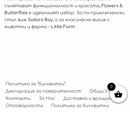
Кутии
съчетават функционалност и красота,
Flowers &
Органайзери
Butterflies
е идеалният избор. За по-приключенски
стил виж
Sailors Bay
, а за класическа визия с
животни и ферма –
Little Farm
.
Лигавници
Биберони и Гризалки
Прибори за Хранене
Чинийки
Купички
Подложки за Хранане
Политика за “бисквитки”
0
Декларация за поверителност
Общи Условия
Бебешки Четки за Зъби
Контакти
За Нас
Доставка и връщане
Детски кутии за храна
Отговорности
Политика за бисквитки
Бутилки и чаши за вода
Декларация за поверителност
Neve
| Задвижван от
WordPress