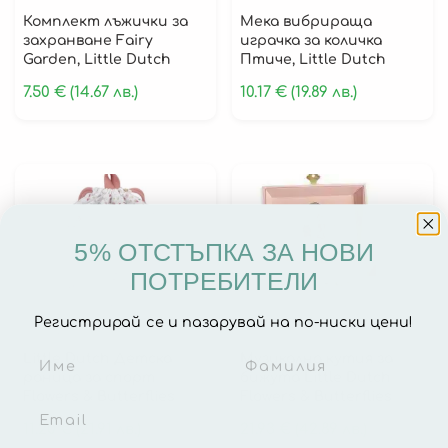
Комплект лъжички за
Мека вибрираща
Детски Палатки
захранване Fairy
играчка за количка
Garden, Little Dutch
Птиче, Little Dutch
Детски Нощни Лампи
7.50
€
(14.67 лв.)
10.17
€
(19.89 лв.)
За Месечинки
Парти Украса
Постери
0-6 Месеца
5% ОТСТЪПКА ЗА НОВИ
6-12 Месеца
ПОТРЕБИТЕЛИ
12+ Месеца
Регистрирай се и пазарувай на по-ниски цени!
3+ Години
Little Dutch Детска
Музикална кутия за
Играчки за Баня
раница за спорт
бижута Little Dutch
Flowers & Butterflies
Flowers & Butterflies
Бебешки Проходилки
11.20
€
(21.91 лв.)
21.93
€
(42.89 лв.)
Активни Гимнастики