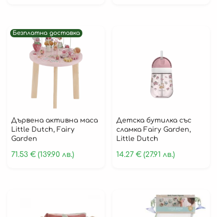
Играчки за Навън
Лято
Безплатна доставка
Слънчеви Очила
Играчки
Надуваеми
Играчки
Дървенa активна маса
Детска бутилка със
Дървени Играчки
Little Dutch, Fairy
сламка Fairy Garden,
Garden
Little Dutch
Плюшени играчки и кукли
71.53
€
(139.90 лв.)
14.27
€
(27.91 лв.)
Активни Гимнастики
Проходилки
Колекции
Fairy Garden