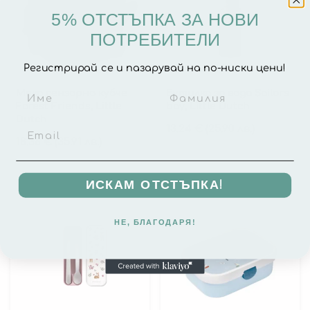
5% ОТСТЪПКА ЗА НОВИ
ПОТРЕБИТЕЛИ
Регистрирай се и пазарувай на по-ниски цени!
Меко сензорно кубче
Бутилка за вода Sailors
Forest Friends, Little
bay, Little Dutch
Dutch
13.24
€
(25.90 лв.)
18.36
€
(35.91 лв.)
ИСКАМ ОТСТЪПКА!
НЕ, БЛАГОДАРЯ!