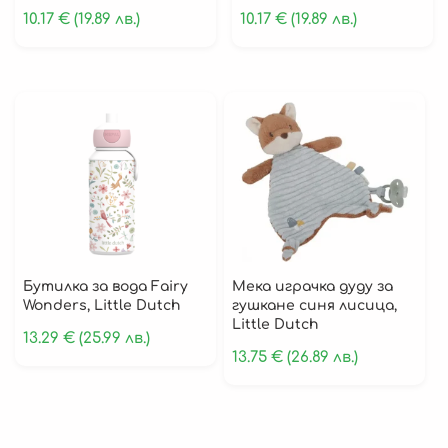
10.17
€
(19.89 лв.)
10.17
€
(19.89 лв.)
Бутилка за вода Fairy
Мека играчка дуду за
Wonders, Little Dutch
гушкане синя лисица,
Little Dutch
13.29
€
(25.99 лв.)
13.75
€
(26.89 лв.)