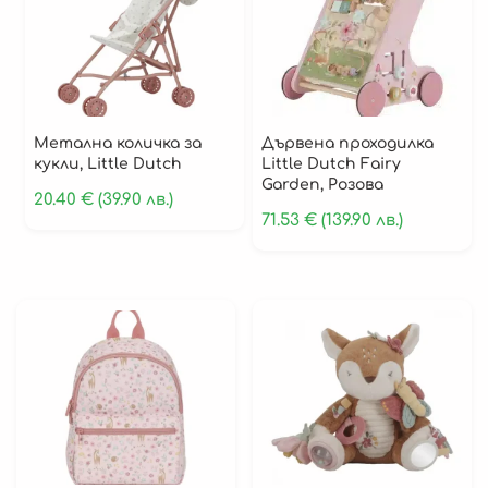
Стикери за стена
Метална количка за
Дървенa проходилка
Джунгла и Природа
кукли, Little Dutch
Little Dutch Fairy
Животни и Приятели
Garden, Розова
20.40
€
(39.90 лв.)
71.53
€
(139.90 лв.)
Камиони, Самолети и Пътуване
Космос
Лека Нощ
Светещи стикери
Стикери за момиче
Стикери за момче
Стикери с метър
Сърца, Форми и Цветя