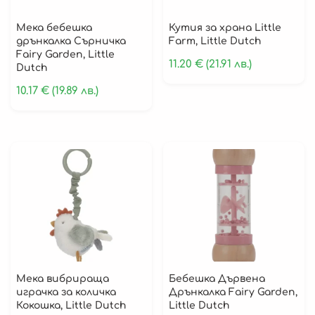
Мека бебешка
Кутия за храна Little
дрънкалка Сърничка
Farm, Little Dutch
Fairy Garden, Little
11.20
€
(21.91 лв.)
Dutch
10.17
€
(19.89 лв.)
Мека вибрираща
Бебешка Дървена
играчка за количка
Дрънкалка Fairy Garden,
Кокошка, Little Dutch
Little Dutch