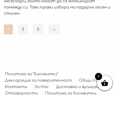
аксесоари, които могат да се комбинират
помежду си. Това прави избора на подарък лесен и
стилен.
1
2
3
→
Политика за “бисквитки”
0
Декларация за поверителност
Общи Условия
Контакти
За Нас
Доставка и връщане
Отговорности
Политика за бисквитки
Декларация за поверителност
Neve
| Задвижван от
WordPress