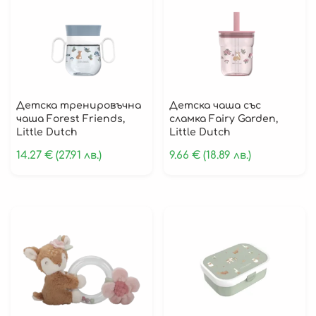
Детска тренировъчна
Детска чаша със
чаша Forest Friends,
сламка Fairy Garden,
Little Dutch
Little Dutch
14.27
€
(27.91 лв.)
9.66
€
(18.89 лв.)