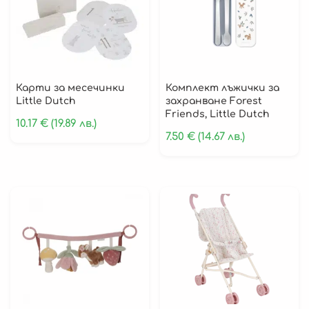
Карти за месечинки
Комплект лъжички за
Little Dutch
захранване Forest
Friends, Little Dutch
10.17
€
(19.89 лв.)
7.50
€
(14.67 лв.)