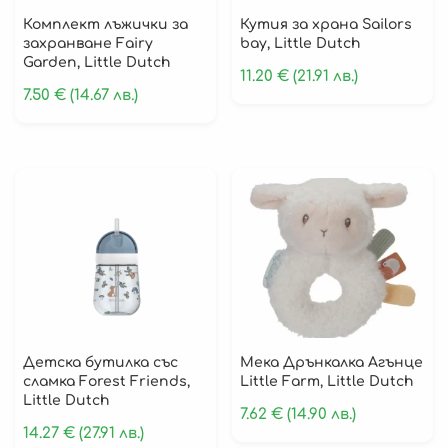
Комплект лъжички за
Кутия за храна Sailors
захранване Fairy
bay, Little Dutch
Garden, Little Dutch
11.20
€
(21.91 лв.)
7.50
€
(14.67 лв.)
Детска бутилка със
Мека Дрънкалка Агънце
сламка Forest Friends,
Little Farm, Little Dutch
Little Dutch
7.62
€
(14.90 лв.)
14.27
€
(27.91 лв.)