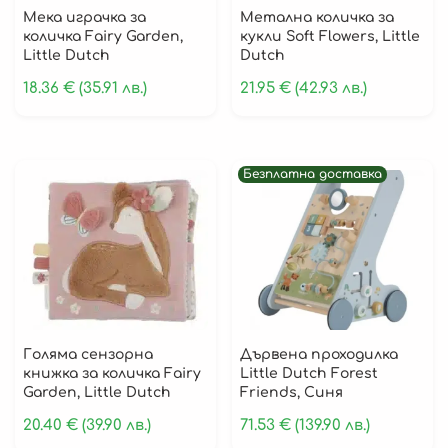
Мека играчка за
Метална количка за
количка Fairy Garden,
кукли Soft Flowers, Little
Little Dutch
Dutch
18.36
€
(35.91 лв.)
21.95
€
(42.93 лв.)
Безплатна доставка
Голяма сензорна
Дървенa проходилка
книжка за количка Fairy
Little Dutch Forest
Garden, Little Dutch
Friends, Синя
20.40
€
(39.90 лв.)
71.53
€
(139.90 лв.)