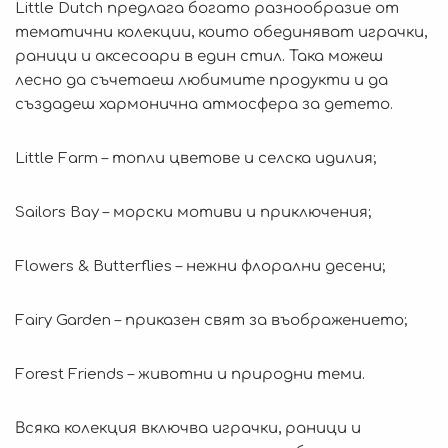
Little Dutch предлага богато разнообразие от
тематични колекции, които обединяват играчки,
раници и аксесоари в един стил. Така можеш
лесно да съчетаеш любимите продукти и да
създадеш хармонична атмосфера за детето.
Little Farm – топли цветове и селска идилия;
Sailors Bay – морски мотиви и приключения;
Flowers & Butterflies – нежни флорални десени;
Fairy Garden – приказен свят за въображението;
Forest Friends – животни и природни теми.
Всяка колекция включва играчки, раници и