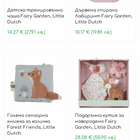
Детска тренировъчна
Дървена спирала
чаша Fairy Garden, Little
Лабиринт Fairy Garden,
Dutch
Little Dutch
14.27
€
(27.91 лв.)
10.17
€
(19.89 лв.)
Голяма сензорна
Подаръчна кутия за
книжка за количка
новородено Fairy
Forest Friends, Little
Garden, Little Dutch
Dutch
28.58
€
(55.90 лв.)