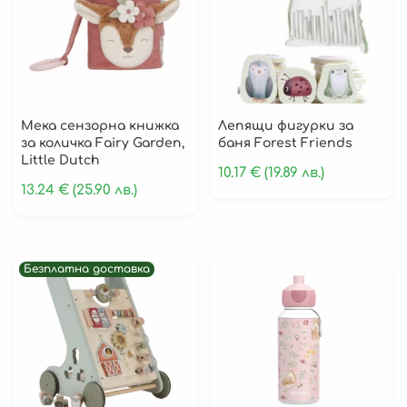
Safari Friends
Forest Friends
Little Farm
Sailors Bay
Мека сензорна книжка
Лепящи фигурки за
Newborn Naturals
за количка Fairy Garden,
баня Forest Friends
Little Dutch
Flowers & Butterflies
10.17
€
(19.89 лв.)
13.24
€
(25.90 лв.)
Идеи за подаръци
Хранене
Бутилки за вода
Безплатна доставка
Кутии за храна
Съдове и прибори
Кошове