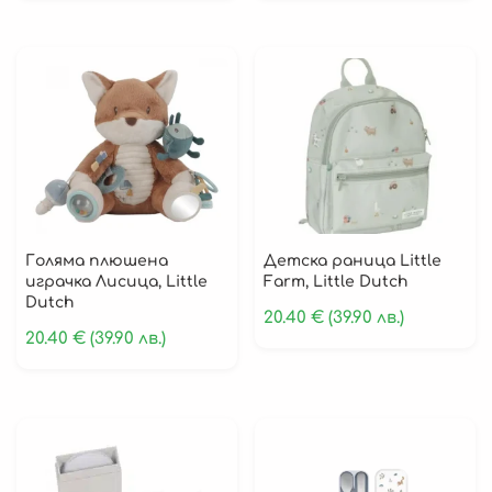
Аксесоари за Навън
Детски Раници
Аксесоари за Вкъщи
Детски Хавлии за Баня
Бебешки Пелени
Бебешки Одеяла
Голяма плюшена
Детска раница Little
играчка Лисица, Little
Farm, Little Dutch
Dutch
20.40
€
(39.90 лв.)
20.40
€
(39.90 лв.)