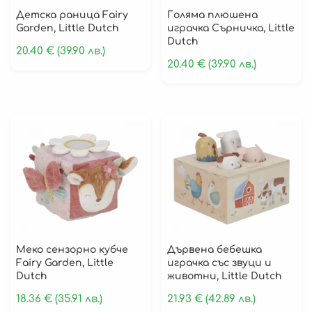
Детска раница Fairy
Голяма плюшена
Детски Палатки
Garden, Little Dutch
играчка Сърничка, Little
Dutch
Детски Нощни Лампи
20.40
€
(39.90 лв.)
20.40
€
(39.90 лв.)
За Месечинки
Парти Украса
Постери
0-6 Месеца
6-12 Месеца
12+ Месеца
3+ Години
Меко сензорно кубче
Дървена бебешка
Играчки за Баня
Fairy Garden, Little
играчка със звуци и
Dutch
животни, Little Dutch
Бебешки Проходилки
18.36
€
(35.91 лв.)
21.93
€
(42.89 лв.)
Активни Гимнастики