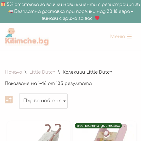
5% отстъпка за всички нови клиенти с регистрация ✍
Безплатна доставка при поръчки над 33.18 евро –
винаги с грижа за вас!
Меню
Продължете
към
съдържанието
180 x 200 см
Начало
\
Little Dutch
\
Колекции Little Dutch
150 х 200 см
Показване на 1–48 от 135 резултата
150 x 180 см
120 х 180 см
120 x 120 см
Дебелина 1.5 СМ
Безплатна доставка
Дебелина 2 СМ
Всички Размери