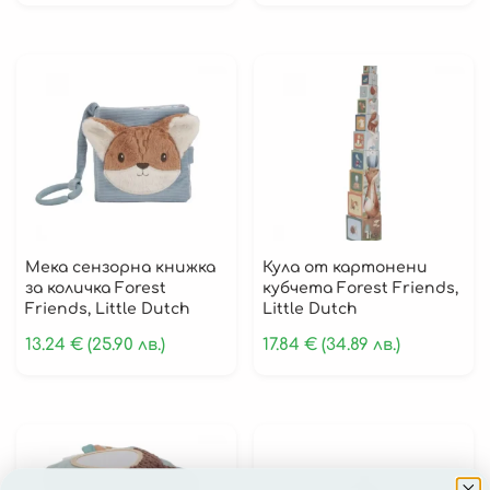
Мека сензорна книжка
Кула от картонени
за количка Forest
кубчета Forest Friends,
Friends, Little Dutch
Little Dutch
13.24
€
(25.90 лв.)
17.84
€
(34.89 лв.)