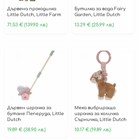
Кутии
Дървенa проходилка
Бутилка за вода Fairy
Органайзери
Little Dutch, Little Farm
Garden, Little Dutch
71.53
€
(139.90 лв.)
13.29
€
(25.99 лв.)
Лигавници
Биберони и Гризалки
Прибори за Хранене
Чинийки
Купички
Подложки за Хранане
Бебешки Четки за Зъби
Дървен играчка за
Мека вибрираща
Детски кутии за храна
бутане Пеперуда, Little
играчка за количка
Бутилки и чаши за вода
Dutch
Сърничка, Little Dutch
19.89
€
(38.90 лв.)
10.17
€
(19.89 лв.)