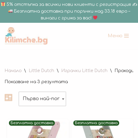
5% отстъпка за всички нови клиенти с регистрация ✍
Безплатна доставка при поръчки над 33.18 евро –
винаги с грижа за вас!
Меню
Продължете
към
съдържанието
180 x 200 см
Начало
\
Little Dutch
\
Играчки Little Dutch
\
Проходил
150 х 200 см
Показване на 3 резултата
150 x 180 см
120 х 180 см
120 x 120 см
Дебелина 1.5 СМ
Безплатна доставка
Безплатна доставка
Дебелина 2 СМ
Всички Размери