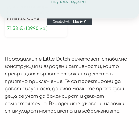
НЕ, БЛАГОДАРЯ!
Дървенa проходилка
Детски Палатки
Little Dutch Forest
Friends, Синя
Детски Нощни Лампи
71.53
€
(139.90 лв.)
За Месечинки
Парти Украса
Постери
Проходилките Little Dutch съчетават стабилна
конструкция и вградени активности, които
0-6 Месеца
превръщат първите стъпки на детето в
приятно приключение. Те са проектирани да
6-12 Месеца
дават сигурност, докато малките прохождащи
12+ Месеца
деца се учат да балансират и движат
3+ Години
самостоятелно. Вградените дървени играчки
стимулират моториката и въображението.
Играчки за Баня
Бебешки Проходилки
Активни Гимнастики