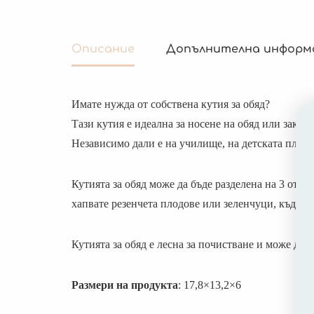
Описание
Допълнителна информ
Имате нужда от собствена кутия за обяд?
Тази кутия е идеална за носене на обяд или закуска
Независимо дали е на училище, на детската площад
Кутията за обяд може да бъде разделена на 3 отде
хапвате резенчета плодове или зеленчуци, където 
Кутията за обяд е лесна за почистване и може да 
Размери на продукта
: 17,8×13,2×6