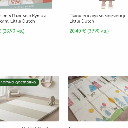
кт 6 Пъзела в Кутия
Плюшена кукла момченце 
Farm, Little Dutch
Little Dutch
€
(23.90 лв.)
20.40
€
(39.90 лв.)
платна доставка