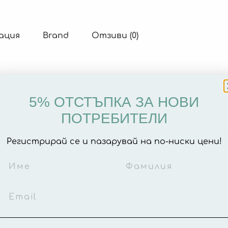
ация
Brand
Отзиви (0)
 на вашето дете, когато сте на път.
5% ОТСТЪПКА ЗА НОВИ
ка или до зоологическата градина, тази кутия за обяд ще бъде от
ПОТРЕБИТЕЛИ
ления, което улеснява поддържането на храната подредена и свеж
Регистрирай се и пазарувай на по-ниски цени!
и да отидете.
бъде съчетана с нашите
бутилки за вода
и с
раниците
от същата се