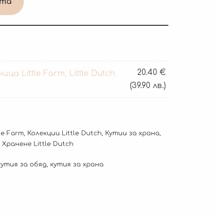
ата
20.40
€
ца Little Farm, Little Dutch
(39.90 лв.)
tle Farm
,
Колекции Little Dutch
,
Кутии за храна
,
,
Хранене Little Dutch
кутия за обяд
,
кутия за храна