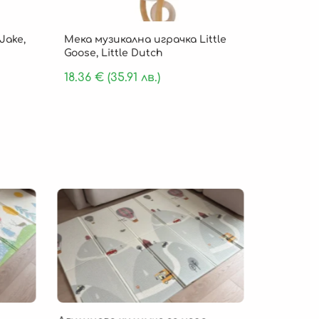
Jake,
Мека музикална играчка Little
Goose, Little Dutch
18.36
€
(35.91 лв.)
Безпла