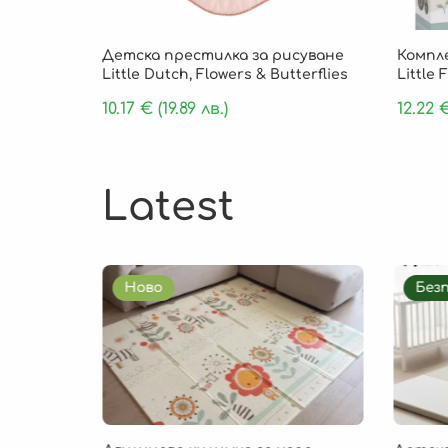
Детска престилка за рисуване
Компле
Little Dutch, Flowers & Butterflies
Little 
10.17
€
(19.89 лв.)
12.22
Latest
Ново
Без