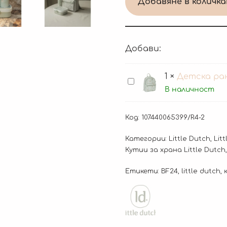
Добавяне в количк
Добави:
1
×
Детска рани
Детска
В наличност
раница
Little
Код:
107440065399/R4-2
Farm,
Little
Категории:
Little Dutch
,
Lit
Dutch
Кутии за храна Little Dutch
Етикети:
BF24
,
little dutch
,