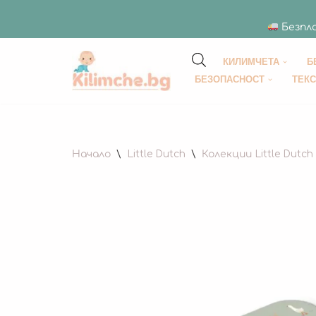
Безпла
КИЛИМЧЕТА
Б
Продължете
БЕЗОПАСНОСТ
ТЕК
към
съдържанието
Начало
\
Little Dutch
\
Колекции Little Dutch