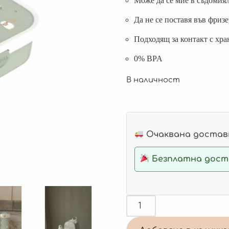
Може да се мие в съдомия
Да не се поставя във фриз
Подходящ за контакт с хра
0% BPA
В наличност
Очаквана доставк
Безплатна доста