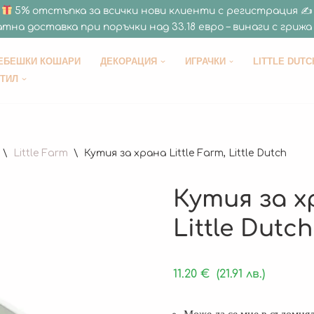
5% отстъпка за всички нови клиенти с регистрация ✍
тна доставка при поръчки над 33.18 евро – винаги с грижа 
ЕБЕШКИ КОШАРИ
ДЕКОРАЦИЯ
ИГРАЧКИ
LITTLE DUTC
СТИЛ
\
Little Farm
\
Кутия за храна Little Farm, Little Dutch
Кутия за хр
Little Dutch
11.20
€
(21.91 лв.)