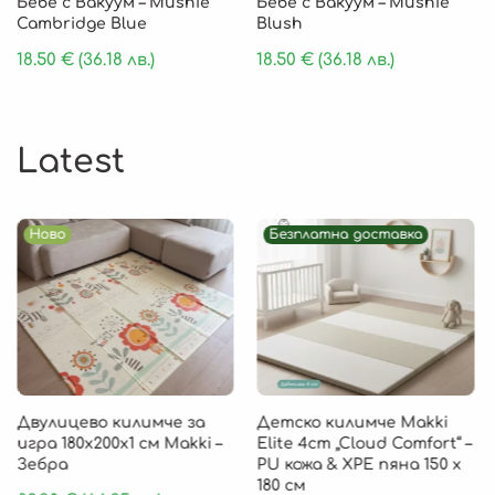
Бебе с Вакуум – Mushie
Бебе с Вакуум – Mushie
Cambridge Blue
Blush
18.50
€
(36.18 лв.)
18.50
€
(36.18 лв.)
Latest
Ново
Безплатна доставка
Двулицево килимче за
Детско килимче Makki
игра 180х200х1 см Makki –
Elite 4cm „Cloud Comfort“ –
Зебра
PU кожа & XPE пяна 150 х
180 см