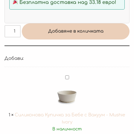
Безплатна доставка над 33.18 евро!
Добавяне в количката
Добави:
Силиконова
Купичка
за
Бебе
с
Вакуум
1
×
Силиконова Купичка за Бебе с Вакуум - Mushie
-
Ivory
Mushie
В наличност