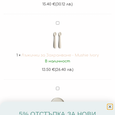
Ivory
15.40
€
(30.12 лв.)
Лъжички
за
Захранване
-
Mushie
Ivory
1
×
Лъжички за Захранване - Mushie Ivory
В наличност
13.50
€
(26.40 лв.)
Силиконова
Чиния
за
Бебе
5% ОТСТЪПКА ЗА НОВИ
с