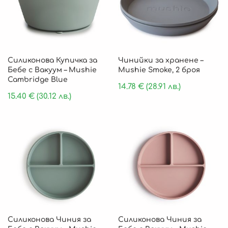
Силиконова Купичка за
Чинийки за хранене –
Бебе с Вакуум – Mushie
Mushie Smoke, 2 броя
Cambridge Blue
14.78
€
(28.91 лв.)
15.40
€
(30.12 лв.)
Силиконова Чиния за
Силиконова Чиния за