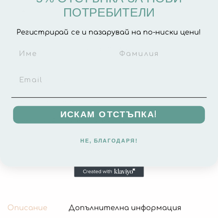
Вакуум
ПОТРЕБИТЕЛИ
1
×
Силиконова Чиния за Бебе с Вакуум - Mushie
-
Classic Ivory
Регистрирай се и пазарувай на по-ниски цени!
Mushie
В наличност
Classic
19.00
€
(37.16 лв.)
Ivory
Код:
2320094/R18-4 Ivory
Категории:
Хранене
,
Чинийки
ИСКАМ ОТСТЪПКА!
Етикети:
BF24
,
Mushie
,
Mushie чиния
НЕ, БЛАГОДАРЯ!
Описание
Допълнителна информация