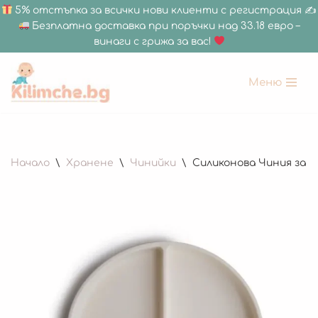
5% отстъпка за всички нови клиенти с регистрация ✍
Безплатна доставка при поръчки над 33.18 евро –
винаги с грижа за вас!
Меню
Продължете
към
съдържанието
Начало
\
Хранене
\
Чинийки
\
Силиконова Чиния за Бе