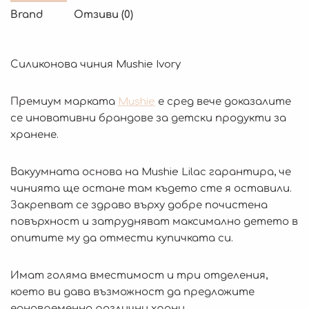
Brand
Отзиви (0)
Силиконова чиния Mushie Ivory
Премиум марката
Mushie
е сред вече доказалите
се иновативни брандове за детски продукти за
хранене.
Вакуумната основа на Mushie Lilac гарантира, че
чинията ще остане там където сте я оставили.
Закрепват се здраво върху добре почистена
повърхност и затрудняват максимално детето в
опитите му да отмести купичката си.
Имат голяма вместимост и три отделения,
което ви дава възможност да предложите
едновременно различни храни.