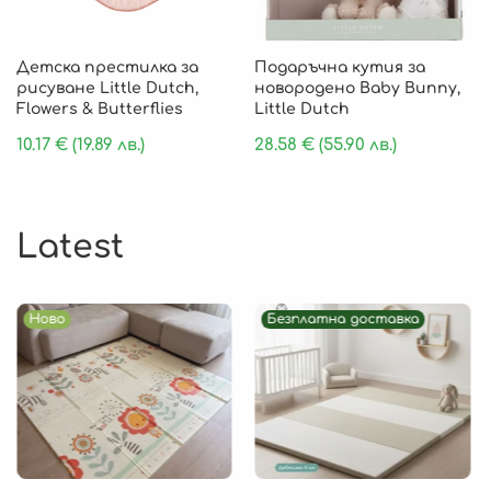
Детска престилка за
Подаръчна кутия за
рисуване Little Dutch,
новородено Baby Bunny,
Flowers & Butterflies
Little Dutch
10.17
€
(19.89 лв.)
28.58
€
(55.90 лв.)
Latest
Ново
Безплатна доставка