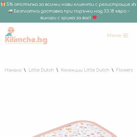
5% отстъпка за всички нови клиенти с регистрация ✍
Безплатна доставка при поръчки над 33.18 евро –
винаги с грижа за вас!
Меню
Продължете
към
съдържанието
Начало
\
Little Dutch
\
Колекции Little Dutch
\
Flowers &