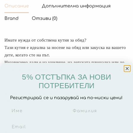
Описание
Допълнителна информация
Brand
Отзиви (0)
Имате нужда от собствена кутия за обяд?
Тази кутия е идеална за носене на обяд или закуска на вашето
дете, когато сте на път.
Независимо дали е на училище, на детската площадка или до
зоологическата градина, тази кутия за обяд ще бъде от голяма
5% ОТСТЪПКА ЗА НОВИ
полза и детето ви ще я хареса.
ПОТРЕБИТЕЛИ
Кутията за обяд може да бъде разделена на 3 отделения, което
Регистрирай се и пазарувай на по-ниски цени!
улеснява поддържането на храната подредена и свежа.
Добавена е и малка вилица, за да можете да хапвате резенчета
плодове или зеленчуци, където и да отидете.
Кутията за обяд е лесна за почистване и може да бъде