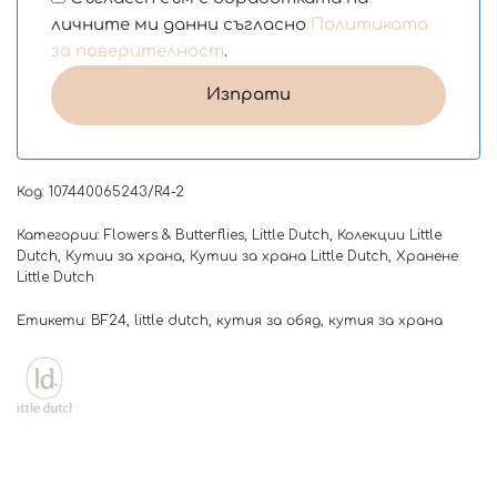
личните ми данни съгласно
Политиката
за поверителност
.
Код:
107440065243/R4-2
Категории:
Flowers & Butterflies
,
Little Dutch
,
Колекции Little
Dutch
,
Кутии за храна
,
Кутии за храна Little Dutch
,
Хранене
Little Dutch
Етикети:
BF24
,
little dutch
,
кутия за обяд
,
кутия за храна