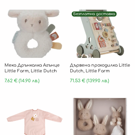
Безплатна доставка
Мека Дрънкалка Агънце
Дървенa проходилка Little
Little Farm, Little Dutch
Dutch, Little Farm
7.62
€
(14.90 лв.)
71.53
€
(139.90 лв.)