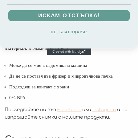
съчетана с нашите
бутилки за вода
и с
раниците
от същата
серия.
ИСКАМ ОТСТЪПКА!
Размери на продукта
: 17,8×13,2×6
НЕ, БЛАГОДАРЯ!
Материал:
Меламин (без BPA)
Може да се мие в съдомиялна машина
Да не се поставя във фризер и микровълнова печка
Подходящ за контакт с храни
0% BPA
Последвайте ни във
Facebook
или
Instagram
и ни
изпращайте снимки с нашите продукти.