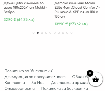
Двулицево килимче за
Детско килимче Makki
игра 180х200х1 см Makki –
Elite 4cm „Cloud Comfort“ –
Зебра
PU кожа & XPE пяна 150 х
180 см
32.90
€
(64.35 лв.)
139.90
€
(273.62 лв.)
Политика за “бисквитки”
0
Декларация за поверителност
Общи Условия
Контакти
За Нас
Доставка и връщане
Отговорности
Политика за бисквитки
Декларация за поверителност
Neve
| Задвижван от
WordPress