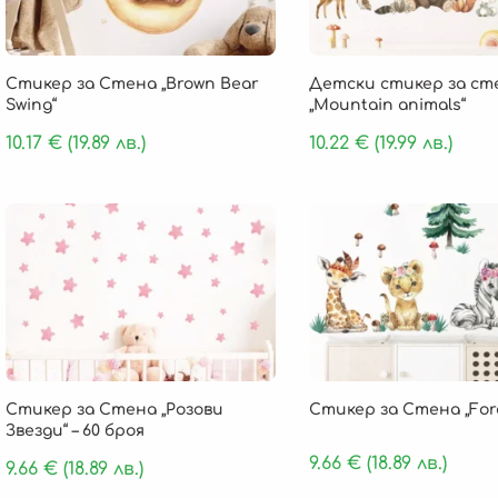
Стикер за Стена „Brown Bear
Детски стикер за ст
Swing“
„Mountain animals“
10.17
€
(19.89 лв.)
10.22
€
(19.99 лв.)
Стикер за Стена „Розови
Стикер за Стена „For
Звезди“ – 60 броя
9.66
€
(18.89 лв.)
9.66
€
(18.89 лв.)