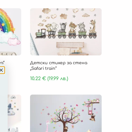
а“
Детски стикер за стена
„Safari train“
10.22
€
(19.99 лв.)