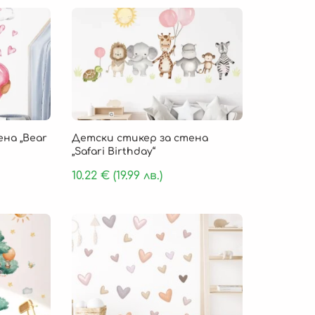
на „Bear
Детски стикер за стена
„Safari Birthday“
10.22
€
(19.99 лв.)