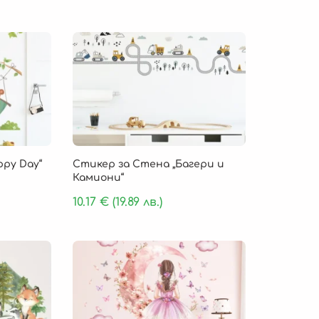
py Day“
Стикер за Стена „Багери и
Камиони“
10.17
€
(19.89 лв.)