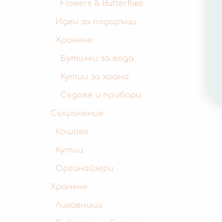
Flowers & Butterflies
Идеи за подаръци
Хранене
Бутилки за вода
Кутии за храна
Съдове и прибори
Съхранение
Кошове
Кутии
Органайзери
Хранене
Лигавници