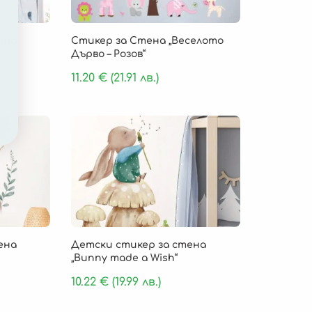
ена
Стикер за Стена „Веселото
Дърво – Розов“
11.20
€
(21.91 лв.)
ена
Детски стикер за стена
„Bunny made a Wish“
10.22
€
(19.99 лв.)