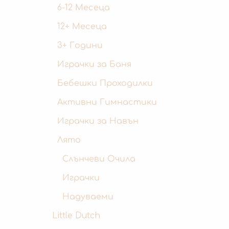
6-12 Месеца
12+ Месеца
3+ Години
Играчки за Баня
Бебешки Проходилки
Активни Гимнастики
Играчки за Навън
Лято
Слънчеви Очила
Играчки
Надуваеми
Little Dutch