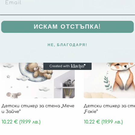
Детски стикер за стена
Детски стикер за ст
„Бухалчета“
„Зайчета пилоти“
ИСКАМ ОТСТЪПКА!
10.22
€
(19.99 лв.)
10.22
€
(19.99 лв.)
НЕ, БЛАГОДАРЯ!
Детски стикер за стена „Мече
Детски стикер за ст
и Зайче“
„Foxie“
10.22
€
(19.99 лв.)
10.22
€
(19.99 лв.)