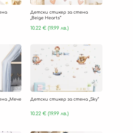
ена
Детски стикер за стена
„Beige Hearts“
10.22
€
(19.99 лв.)
ена „Мече
Детски стикер за стена „Sky“
10.22
€
(19.99 лв.)