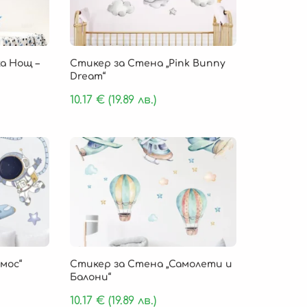
а Нощ –
Стикер за Стена „Pink Bunny
Dream“
10.17
€
(19.89 лв.)
мос“
Стикер за Стена „Самолети и
Балони“
10.17
€
(19.89 лв.)