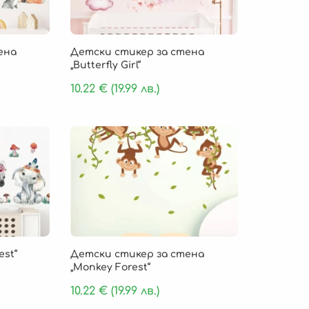
ена
Детски стикер за стена
„Butterfly Girl“
10.22
€
(19.99 лв.)
est“
Детски стикер за стена
„Monkey Forest“
10.22
€
(19.99 лв.)