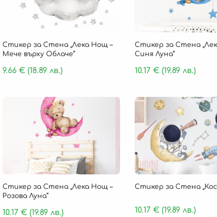
Стикер за Стена „Лека Нощ –
Стикер за Стена „Лек
Мече върху Облаче“
Синя Луна“
9.66
€
(18.89 лв.)
10.17
€
(19.89 лв.)
Стикер за Стена „Лека Нощ –
Стикер за Стена „Кос
Розова Луна“
10.17
€
(19.89 лв.)
10.17
€
(19.89 лв.)