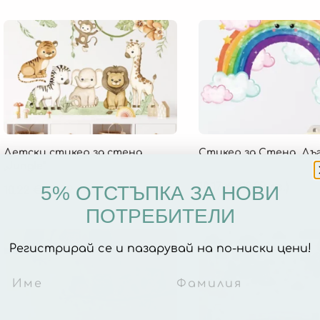
Детски стикер за стена
Стикер за Стена „Дъг
„Jungle“
10.17
€
(19.89 лв.)
5% ОТСТЪПКА ЗА НОВИ
10.22
€
(19.99 лв.)
ПОТРЕБИТЕЛИ
Регистрирай се и пазарувай на по-ниски цени!