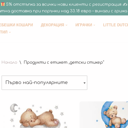
5% отстъпка за всички нови клиенти с регистрация ✍
тна доставка при поръчки над 33.18 евро – винаги с грижа 
ЕБЕШКИ КОШАРИ
ДЕКОРАЦИЯ
ИГРАЧКИ
LITTLE DUTC
СТИЛ
Начало
\
Продукти с етикет „детски стикер“