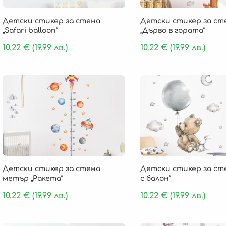
Детски стикер за стена
Детски стикер за ст
„Safari balloon“
„Дърво в гората“
10.22
€
(19.99 лв.)
10.22
€
(19.99 лв.)
Детски стикер за стена
Детски стикер за ст
метър „Ракета“
с балон“
10.22
€
(19.99 лв.)
10.22
€
(19.99 лв.)