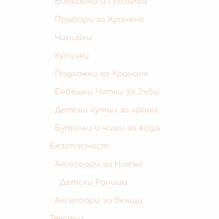
Биберони и Гризалки
Прибори за Хранене
Чинийки
Купички
Подложки за Хранане
Бебешки Четки за Зъби
Детски кутии за храна
Бутилки и чаши за вода
Безопасност
Аксесоари за Навън
Детски Раници
Аксесоари за Вкъщи
Текстил