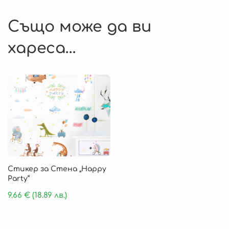
Също може да ви
хареса…
Стикер за Стена „Happy
Party“
9.66
€
(18.89 лв.)