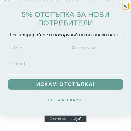
Day“
5% ОТСТЪПКА ЗА НОВИ
ПОТРЕБИТЕЛИ
Регистрирай се и пазарувай на по-ниски цени!
Внесете цвят и настроение в стаята на Вашето
детенце.
Стикерите са самозалепващи и са подходящи
както за стена, така и за врата.
ИСКАМ ОТСТЪПКА!
Финалният размер зависи от разстоянието, на
което решите да залепите отделните елементи.
НЕ, БЛАГОДАРЯ!
Разгледайте и другите ни налични стикери
тук