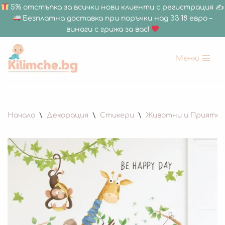
5% отстъпка за всички нови клиенти с регистрация ✍
Безплатна доставка при поръчки над 33.18 евро –
винаги с грижа за вас!
Меню
Продължете
към
съдържанието
Начало
\
Декорация
\
Стикери
\
Животни и Приятел