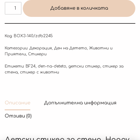
Добавяне в количката
Код:
BOX3-140/zdb2245
Категории:
Декорация
,
Ден на Детето
,
Животни и
Приятели
,
Стикери
Етикети:
BF24
,
den-na-deteto
,
детски стикер
,
стикер за
стена
,
стикер с животни
Описание
Допълнителна информация
Отзиви (0)
Детски стикер за стена „Happy