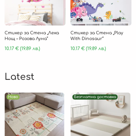
Стикер за Стена „Лека
Стикер за Стена „Play
Нощ – Розова Луна“
With Dinosaur“
10.17
€
(19.89 лв.)
10.17
€
(19.89 лв.)
Latest
Ново
Безплатна доставка