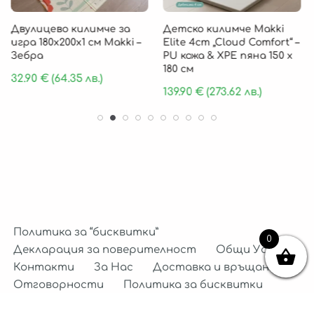
Двулицево килимче за
Детско килимче Makki
игра 180х200х1 см Makki –
Elite 4cm „Cloud Comfort“ –
Зебра
PU кожа & XPE пяна 150 х
180 см
32.90
€
(64.35 лв.)
139.90
€
(273.62 лв.)
Политика за “бисквитки”
0
Декларация за поверителност
Общи Условия
Контакти
За Нас
Доставка и връщане
Отговорности
Политика за бисквитки
Декларация за поверителност