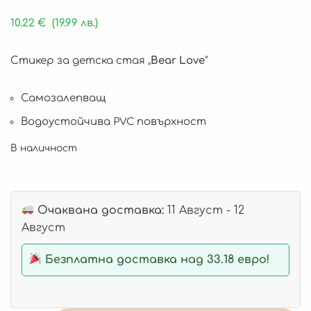
10.22
€
(19.99 лв.)
Стикер за детска стая „
Bear Love
“
Самозалепващ
Водоустойчива PVC повърхност
В наличност
Очаквана доставка:
11 Август - 12
Август
Безплатна доставка над 33.18 евро!