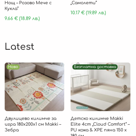
Нощ – Розово Мече с
„Самолети“
Кукла“
10.17
€
(19.89 лв.)
9.66
€
(18.89 лв.)
Latest
Ново
Безплатна доставка
Двулицево килимче за
Детско килимче Makki
игра 180х200х1 см Makki –
Elite 4cm „Cloud Comfort“ –
Зебра
PU кожа & XPE пяна 150 х
180 см