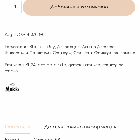
Добавяне в количката
Код:
BOX9-413/0390f
Категории:
Black Friday
,
Декорация
,
Ден на Детето
,
Животни и Приятели
,
Стикери
,
Стикери
,
Стикери за момиче
Етикети:
BF24
,
den-na-deteto
,
детски стикер
,
стикер за
стена
Описание
Допълнителна информация