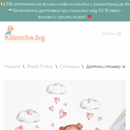
5% отстъпка за всички нови клиенти с регистрация ✍
Безплатна доставка при поръчки над 33.18 евро –
винаги с грижа за вас!
Меню
Продължете
към
съдържанието
Начало
\
Black Friday
\
Стикери
\
Детски стикер за с