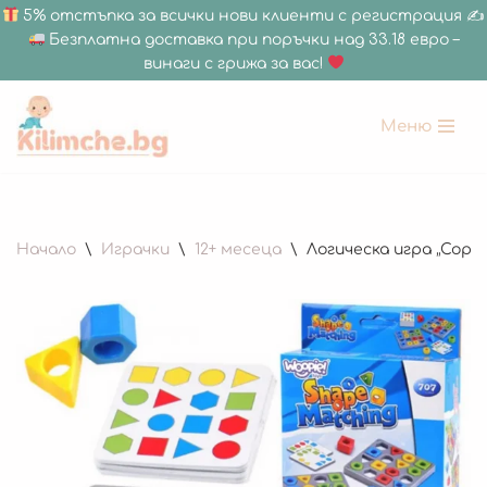
5% отстъпка за всички нови клиенти с регистрация ✍
Безплатна доставка при поръчки над 33.18 евро –
винаги с грижа за вас!
Меню
Продължете
към
съдържанието
Начало
\
Играчки
\
12+ месеца
\
Логическа игра „Сорт