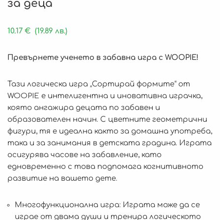
за деца
10.17
€
(19.89 лв.)
Превърнете ученето в забавна игра с WOOPIE!
Тази логическа игра „Сортирай формите“ от
WOOPIE е интелигентна и иновативна играчка,
която ангажира децата по забавен и
образователен начин. С цветните геометрични
фигури, тя е идеална както за домашна употреба,
така и за занимания в детската градина. Играта
осигурява часове на забавление, като
едновременно с това подпомага когнитивното
развитие на вашето дете.
Многофункционална игра: Играта може да се
играе от двама души и тренира логическото