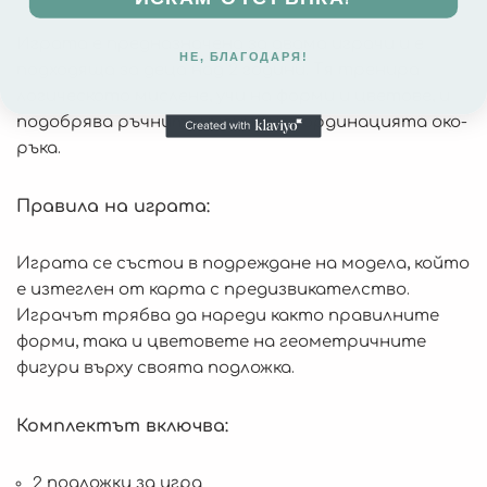
Играта е предназначена за двама играчи и е
НЕ, БЛАГОДАРЯ!
подходяща за деца над 2 години. Тя тренира
логическото мислене, учи на форми и цветове, и
подобрява ръчните умения и координацията око-
ръка.
Правила на играта:
Играта се състои в подреждане на модела, който
е изтеглен от карта с предизвикателство.
Играчът трябва да нареди както правилните
форми, така и цветовете на геометричните
фигури върху своята подложка.
Комплектът включва:
2 подложки за игра