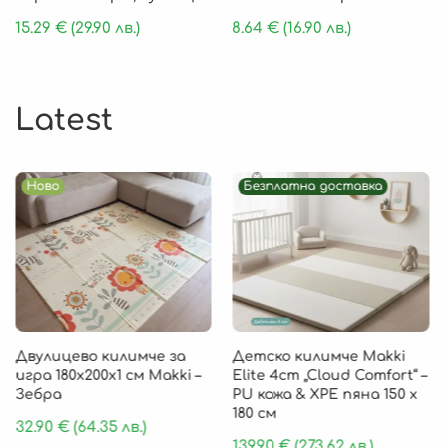
15.29
€
(29.90 лв.)
8.64
€
(16.90 лв.)
Latest
Ново
Безплатна доставка
Двулицево килимче за
Детско килимче Makki
игра 180х200х1 см Makki –
Elite 4cm „Cloud Comfort“ –
Зебра
PU кожа & XPE пяна 150 х
180 см
32.90
€
(64.35 лв.)
139.90
€
(273.62 лв.)