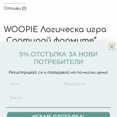
Отзиви (0)
WOOPIE Логическа игра
„Сортирай формите“
5% ОТСТЪПКА ЗА НОВИ
Логическата игра „Сортирай формите“ от
ПОТРЕБИТЕЛИ
марката WOOPIE се отличава с
изобретателност и иновативност, които
Регистрирай се и пазарувай на по-ниски цени!
ангажират децата по забавен и образователен
начин. Нейната широка приложимост и
разнообразие от геометрични цветове я правят
подходяща както за домашна употреба, така и за
детски градини, като осигурява часове на
забавление, същевременно подпомагайки
когнитивното развитие на детето.
ИСКАМ ОТСТЪПКА!