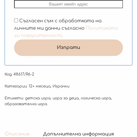
Съгласен съм с обработката на
личните ми данни съгласно
Политиката
за поверителност
.
Код:
48617/R6-2
Категории:
12+ месеца
,
Играчки
Етикети:
детска игра
,
игра за деца
,
логическа игра
,
образователна игра
Описание
Допълнителна информация