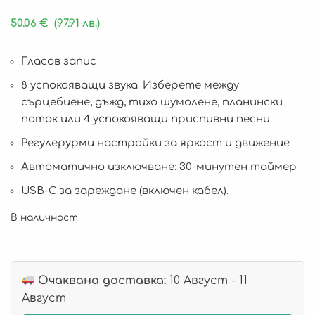
50.06
€
(97.91 лв.)
Гласов запис
8 успокояващи звука: Изберете между
сърцебиене, дъжд, тихо шумолене, планински
поток или 4 успокояващи приспивни песни.
Регулерурми настройки за яркост и движение
Автоматично изключване: 30-минутен таймер
USB-C за зареждане (включен кабел).
В наличност
Очаквана доставка:
10 Август - 11
Август