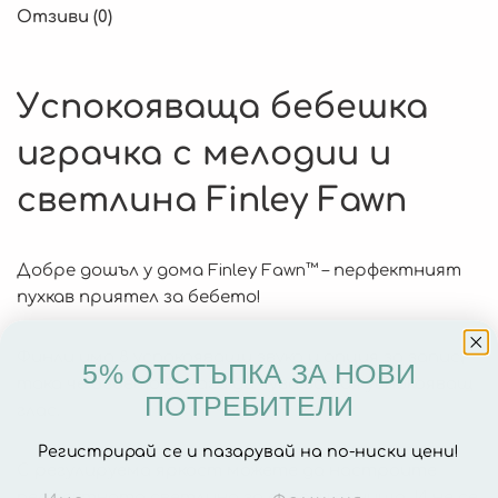
Отзиви (0)
Успокояваща бебешка
играчка с мелодии и
светлина Finley Fawn
Добре дошъл у дома Finley Fawn™ – перфектният
пухкав приятел за бебето!
Финли има 8 успокояващи звука и опция за запис,
5% ОТСТЪПКА ЗА НОВИ
така че бебето винаги да чува вашия успокояващ
ПОТРЕБИТЕЛИ
глас.
Регистрирай се и пазарувай на по-ниски цени!
С регулируема яркост можете да настроите
перфектната светлина за сладки сънища. И не се