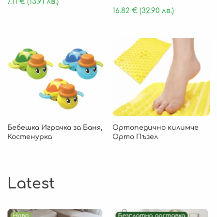
7.11
€
(13.91 лв.)
16.82
€
(32.90 лв.)
Бебешка Играчка за Баня,
Ортопедично килимче
Костенурка
Орто Пъзел
Latest
Ново
Безплатна доставка