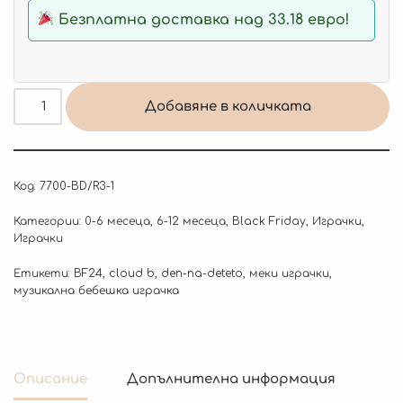
Безплатна доставка над 33.18 евро!
Добавяне в количката
Код:
7700-BD/R3-1
Категории:
0-6 месеца
,
6-12 месеца
,
Black Friday
,
Играчки
,
Играчки
Етикети:
BF24
,
cloud b
,
den-na-deteto
,
меки играчки
,
музикална бебешка играчка
Описание
Допълнителна информация