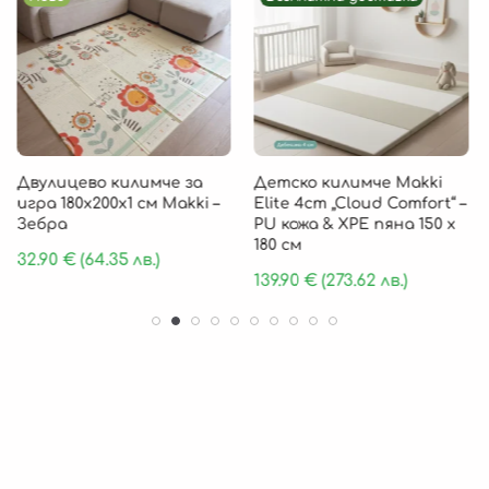
Двулицево килимче за
Детско килимче Makki
игра 180х200х1 см Makki –
Elite 4cm „Cloud Comfort“ –
Зебра
PU кожа & XPE пяна 150 х
180 см
32.90
€
(64.35 лв.)
139.90
€
(273.62 лв.)