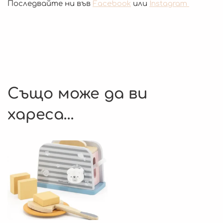
Последвайте ни във
Facebook
или
Instagram
Също може да ви
хареса…