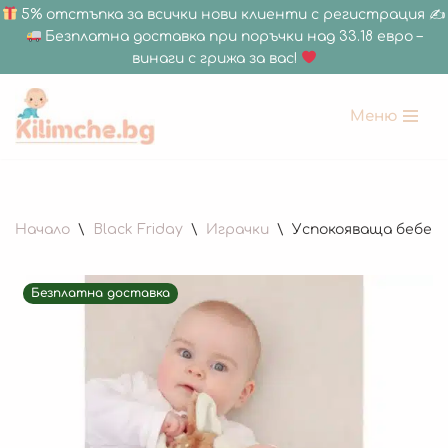
5% отстъпка за всички нови клиенти с регистрация ✍
Безплатна доставка при поръчки над 33.18 евро –
винаги с грижа за вас!
Меню
Продължете
към
съдържанието
Начало
\
Black Friday
\
Играчки
\
Успокояваща бебешка
Безплатна доставка