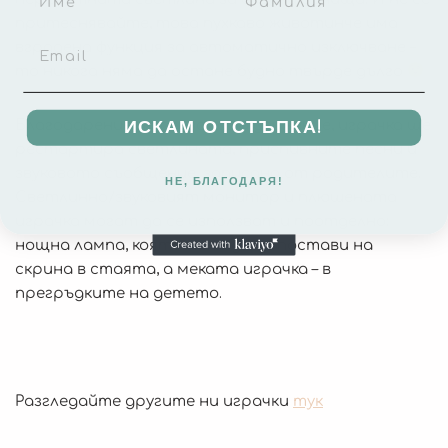
притеснявайте, това пухкаво животинче има
вградена функция за автоматично изключване –
то никога няма да остане будно твърде дълго
Благодарение на сензора за движение, играчка ще
ИСКАМ ОТСТЪПКА!
рестартира светлината, приспивните песни и
звуковото съобщение, записано от родителите.
НЕ, БЛАГОДАРЯ!
Светлинно/звуковият монитор и плюшената
играчка могат да се използват и поотделно:
нощна лампа, която може да се постави на
скрина в стаята, а меката играчка – в
прегръдките на детето.
Разгледайте другите ни играчки
тук