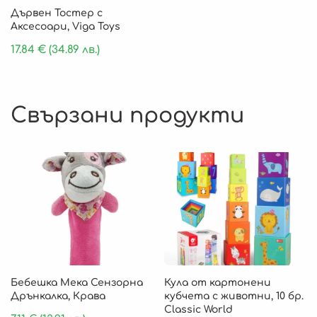
Дървен Тостер с
Аксесоари, Viga Toys
17.84
€
(34.89 лв.)
Свързани продукти
Бебешка Мека Сензорна
Кула от картонени
Дрънкалка, Крава
кубчета с животни, 10 бр.
Classic World