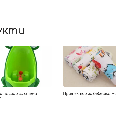
укти
и писоар за стена
Протектор за бебешки м
“