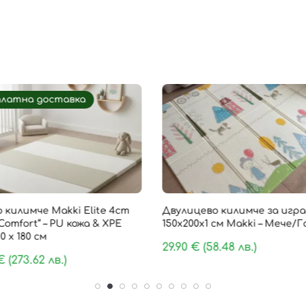
платна доставка
 килимче Makki Elite 4cm
Двулицево килимче за игра
Comfort“ – PU кожа & XPE
150х200х1 см Makki – Мече/
0 х 180 см
29.90
€
(58.48 лв.)
€
(273.62 лв.)