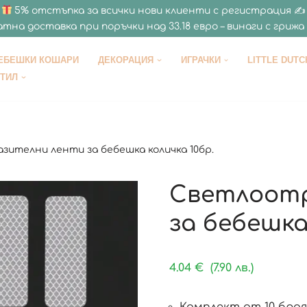
5% отстъпка за всички нови клиенти с регистрация ✍
тна доставка при поръчки над 33.18 евро – винаги с грижа 
ЕБЕШКИ КОШАРИ
ДЕКОРАЦИЯ
ИГРАЧКИ
LITTLE DUTC
СТИЛ
ителни ленти за бебешка количка 10бр.
Светлоот
за бебешка
4.04
€
(7.90 лв.)
Комплект от 10 броя