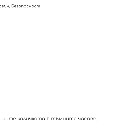
авън
,
Безопасност
ичите количката в тъмните часове.