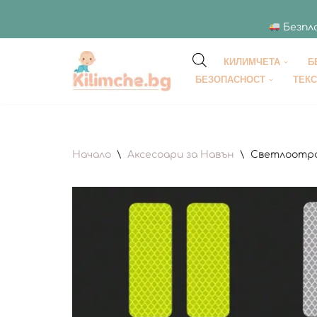
Безпла
КИЛИМЧЕТА
Б
Продължете
БЕЗОПАСНОСТ
ТЕК
към
съдържанието
Начало
\
Аксесоари за Навън
\
Светлоотраз