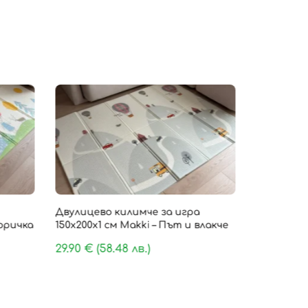
Безпла
Двулицево килимче за игра
Детско ки
Горичка
150х200х1 см Makki – Път и влакче
„Cloud Com
пяна 180 х
29.90
€
(58.48 лв.)
159.90
€
(