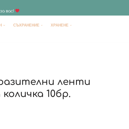
за вас!
H
СЪХРАНЕНИЕ
ХРАНЕНЕ
разителни ленти
 количка 10бр.