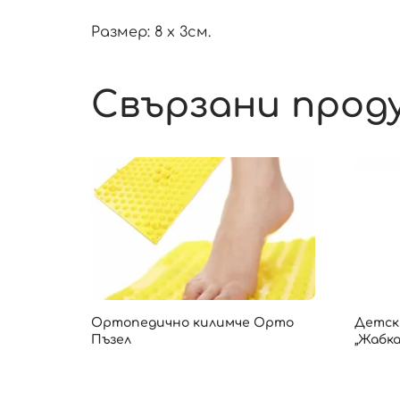
Размер: 8 х 3см.
Свързани прод
Ортопедично килимче Орто
Детск
Пъзел
„Жабка