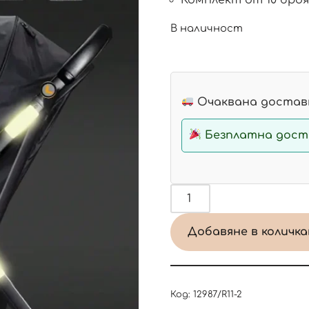
В наличност
Очаквана доставк
Безплатна доста
Добавяне в количк
Код:
12987/R11-2