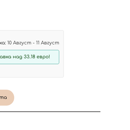
а:
10 Август - 11 Август
вка над 33.18 евро!
ата