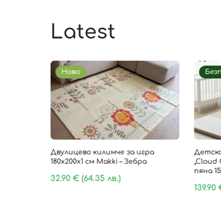
Latest
Ново
Без
85 × 1 см
Двулицево килимче за игра
Детско
, 9 части
180х200х1 см Makki – Зебра
„Cloud 
пяна 15
32.90
€
(64.35 лв.)
139.90