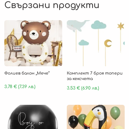
Свързани продукти
Фолиев балон „Мече“
Комплект 7 броя топери
за кексчета
3.78
€
(7.39 лв.)
3.53
€
(6.90 лв.)