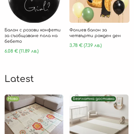
Балон с розови конфети
Фолиев балон за
за съобщаване пола на
четвърти рожден ден
бебето
3.78
€
(7.39 лв.)
6.08
€
(11.89 лв.)
Latest
Ново
Безплатна доставка