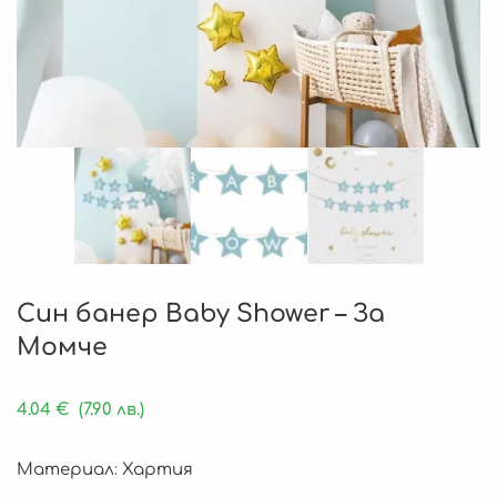
Син банер Baby Shower – За
Момче
4.04
€
(7.90 лв.)
Материал: Хартия