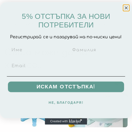
5% ОТСТЪПКА ЗА НОВИ
ПОТРЕБИТЕЛИ
Разгледайте и другите ни предложения за
парти
украса
Регистрирай се и пазарувай на по-ниски цени!
Също може да ви
хареса…
ИСКАМ ОТСТЪПКА!
НЕ, БЛАГОДАРЯ!