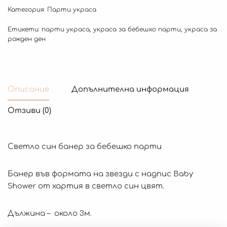
Категория:
Парти украса
Етикети:
парти украса
,
украса за бебешко парти
,
украса за
рожден ден
Описание
Допълнителна информация
Отзиви (0)
Светло син банер за бебешко парти
Банер във формата на звезди с надпис Baby
Shower от хартия в светло син цвят.
Дължина – около 3м.