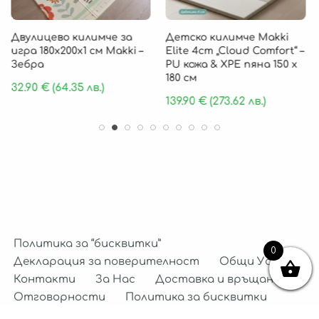
Двулицево килимче за
Детско килимче Makki
игра 180х200х1 см Makki –
Elite 4cm „Cloud Comfort“ –
Зебра
PU кожа & XPE пяна 150 х
180 см
32.90
€
(64.35 лв.)
139.90
€
(273.62 лв.)
Политика за “бисквитки”
0
Декларация за поверителност
Общи Условия
Контакти
За Нас
Доставка и връщане
Отговорности
Политика за бисквитки
Декларация за поверителност