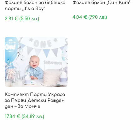
Фолиев балон за бебешко
Фолиев балон „Син Кит“
парти „It’s a Boy“
4.04
€
(7.90 лв.)
2.81
€
(5.50 лв.)
Комплект Парти Украса
за Първи Детски Рожден
ден – За Момче
17.84
€
(34.89 лв.)