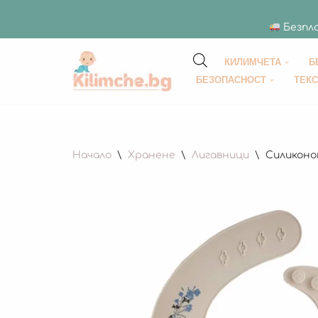
Безпла
КИЛИМЧЕТА
Б
Продължете
БЕЗОПАСНОСТ
ТЕК
към
съдържанието
Начало
\
Хранене
\
Лигавници
\
Силиконов