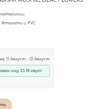
ВНИК MUSHIE,
LILAC FLOWERS
материали;
), Фталати и PVC
а:
11 Август - 12 Август
вка над 33.18 евро!
ата