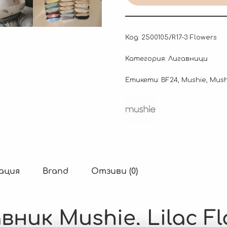
Код:
2500105/R17-3 Flowers
Категория:
Лигавници
Етикети:
BF24
,
Mushie
,
Mush
ация
Brand
Отзиви (0)
вник Mushie,
Lilac F