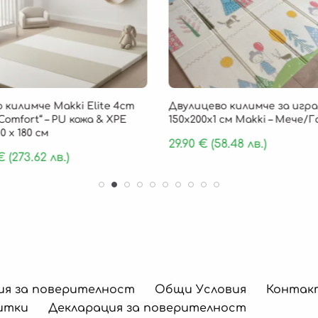
 килимче Makki Elite 4cm
Двулицево килимче за игра
Comfort“ – PU кожа & XPE
150х200х1 см Makki – Мече/
0 х 180 см
29.90
€
(58.48 лв.)
€
(273.62 лв.)
ия за поверителност
Общи Условия
Контак
итки
Декларация за поверителност