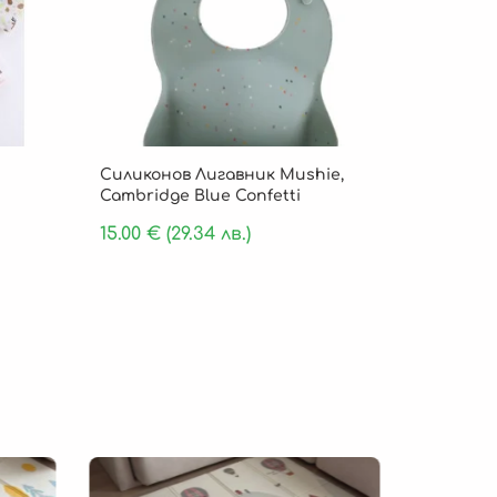
Силиконов Лигавник Mushie,
Cambridge Blue Confetti
15.00
€
(29.34 лв.)
Безпла