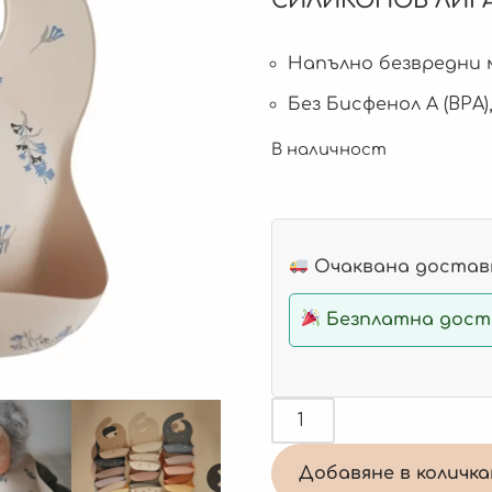
СИЛИКОНОВ ЛИГА
Напълно безвредни 
Без Бисфенол А (BPA
В наличност
Очаквана доставк
Безплатна доста
Добавяне в количк