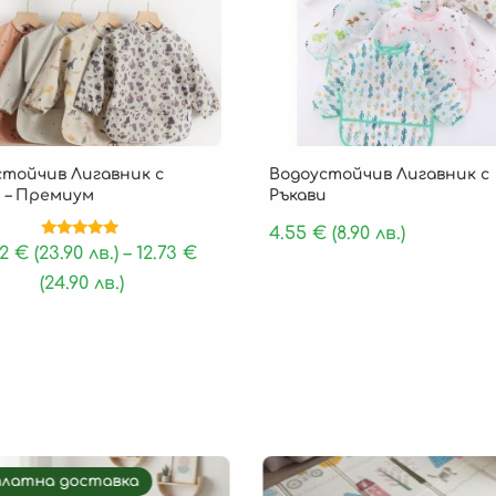
стойчив Лигавник с
Водоустойчив Лигавник с
 – Премиум
Ръкави
4.55
€
(8.90 лв.)
Оценено на
22
€
(23.90 лв.)
–
12.73
€
5.00
от 5
(24.90 лв.)
платна доставка