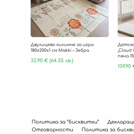
85 × 1 см
Двулицево килимче за игра
Детско
, 9 части
180х200х1 см Makki – Зебра
„Cloud 
пяна 15
32.90
€
(64.35 лв.)
139.90
Политика за “бисквитки”
Декларац
Отговорности
Политика за бискв