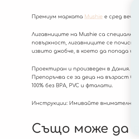
Премиум марката
Mushie
е сред вече
Лигавниците на Mushie са специално 
повърхност, лигавниците се почиства
извито джобче, в което да попада из
Проектиран и произведен в Дания.
Препоръчва се за деца на възраст 0-3
100% без BPA, PVC и фталати.
Инструкции: Имивайте внимателно с
Също може да в