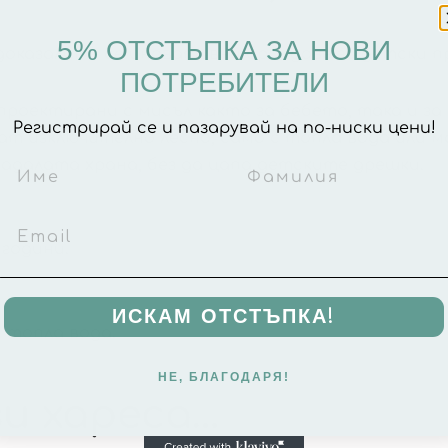
5% ОТСТЪПКА ЗА НОВИ
 доказалите се иновативни брандове за детски п
ПОТРЕБИТЕЛИ
проектирани с мисъл както за бебето, така и за
Регистрирай се и пазарувай на по-ниски цени!
т изключително лесно, само с топла вода или м
падалата храна, без да цапа детските дрешки.
 години.
ИСКАМ ОТСТЪПКА!
 топла вода.
НЕ, БЛАГОДАРЯ!
и хареса…