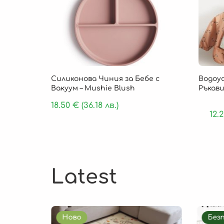
Силиконова Чиния за Бебе с
Водоу
Вакуум – Mushie Blush
Ръкави
18.50
€
(36.18 лв.)
12.
Latest
Ново
Без