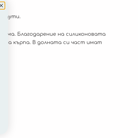
родути.
 мама. Благодарение на силиконовата
окра кърпа. В долната си част имат