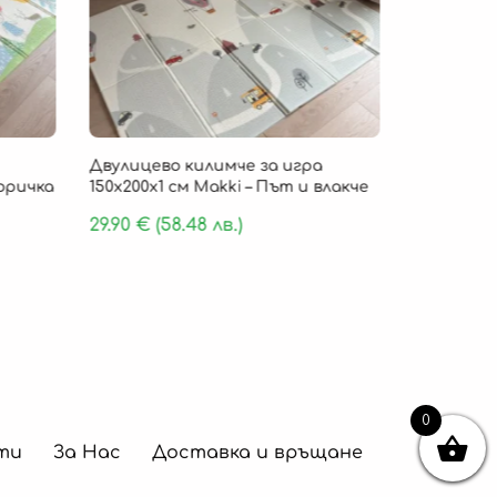
Двулицево килимче за игра
Детско ки
Горичка
150х200х1 см Makki – Път и влакче
„Cloud Com
пяна 180 х
29.90
€
(58.48 лв.)
159.90
€
(
0
ти
За Нас
Доставка и връщане