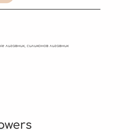
ie лигавник
,
силиконов лигавник
lowers