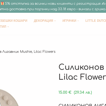
5% отстъпка за всички нови клиенти с регистрация ✍
тна доставка при поръчки над 33.18 евро – винаги с грижа 
ЕБЕШКИ КОШАРИ
ДЕКОРАЦИЯ
ИГРАЧКИ
LITTLE DUTC
СТИЛ
 Лигавник Mushie, Lilac Flowers
Силиконов 
Lilac Flowe
15.00
€
(29.34 лв.)