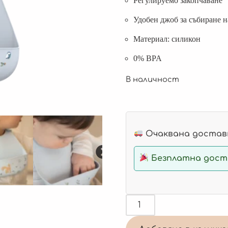
Регулируемо закопчаване
Удобен джоб за събиране н
Материал: силикон
0% BPA
В наличност
Очаквана доставк
Безплатна доста