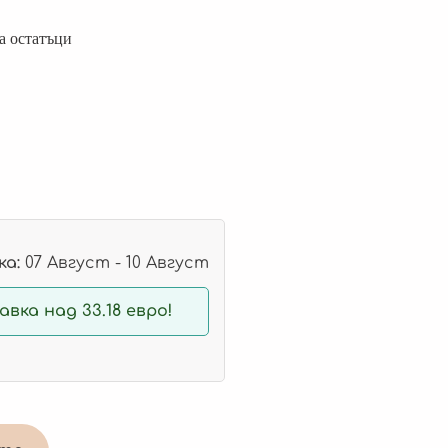
а остатъци
а:
07 Август - 10 Август
вка над 33.18 евро!