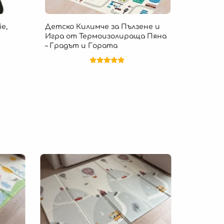
e,
Детско Килимче за Пълзене и
Игра от Термоизолираща Пяна
– Градът и Гората
Оценено на
5.00
от 5
Безпла