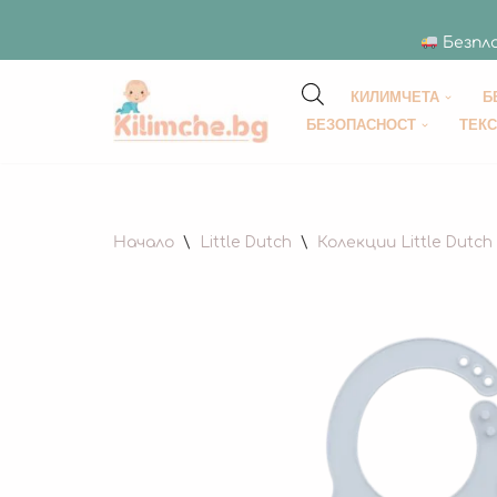
Безпла
КИЛИМЧЕТА
Б
Продължете
БЕЗОПАСНОСТ
ТЕК
към
съдържанието
Начало
\
Little Dutch
\
Колекции Little Dutch