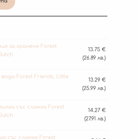
ата
ия за хранене Forest
13.75
€
 Dutch
(26.89 лв.)
вода Forest Friends, Little
13.29
€
(25.99 лв.)
илка със сламка Forest
14.27
€
 Dutch
(27.91 лв.)
а със сламка Forest