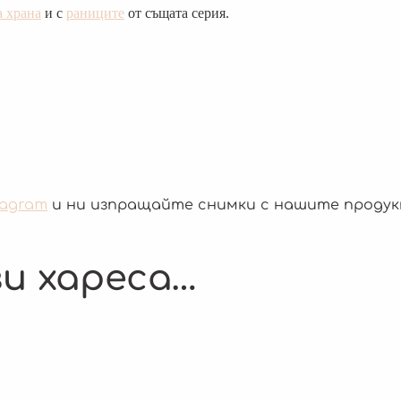
а храна
и с
раниците
от същата серия.
tagram
и ни изпращайте снимки с нашите продук
и хареса…