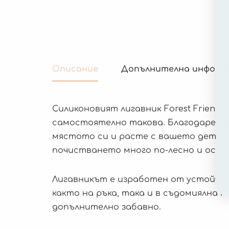
Описание
Допълнителна информ
Силиконовият лигавник Forest Friends
самостоятелно такова. Благодарение
мястото си и расте с вашето дете. В
почистването много по-лесно и оста
Лигавникът е изработен от устойчив 
както на ръка, така и в съдомиялна м
допълнително забавно.