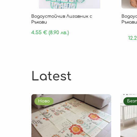
Водоустойчив Лигавник с
Водоу
Ръкави
Ръкави
4.55
€
(8.90 лв.)
12.
Latest
Ново
Без