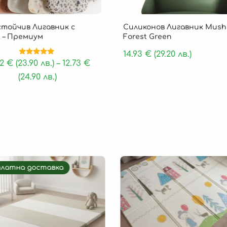
стойчив Лигавник с
Силиконов Лигавник Mushi
 – Премиум
Forest Green
14.93
€
(29.20 лв.)
Оценено на
22
€
(23.90 лв.)
–
12.73
€
5.00
от 5
(24.90 лв.)
платна доставка