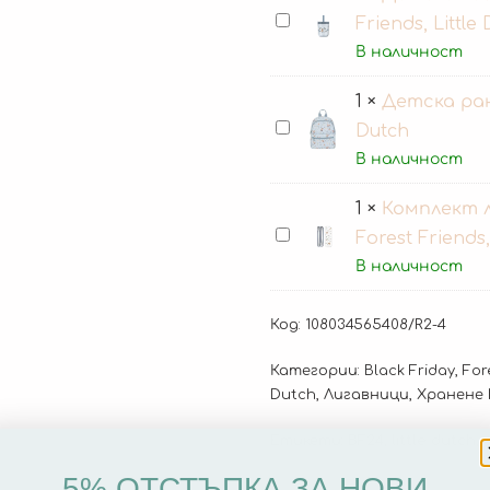
сламка
Детска
Friends, Little
Forest
чаша
В наличност
Friends,
със
Little
1
×
Детска рани
сламка
Dutch
Детска
Dutch
Forest
раница
В наличност
Friends,
Forest
Little
1
×
Комплект 
Friends,
Dutch
Комплект
Forest Friends,
Little
лъжички
В наличност
Dutch
за
захранване
Код:
108034565408/R2-4
Forest
Категории:
Black Friday
,
For
Friends,
Dutch
,
Лигавници
,
Хранене L
Little
Етикети:
Dutch
BF24
,
little dutch
,
5% ОТСТЪПКА ЗА НОВИ