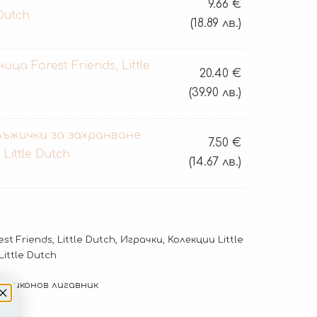
9.66
€
 Dutch
(18.89 лв.)
ца Forest Friends, Little
20.40
€
(39.90 лв.)
лъжички за захранване
7.50
€
 Little Dutch
(14.67 лв.)
est Friends
,
Little Dutch
,
Играчки
,
Колекции Little
ittle Dutch
силиконов лигавник