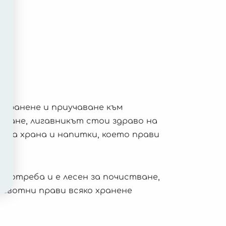
а хранене и приучаване към
аване, лигавникът стои здраво на
лята храна и напитки, което прави
употреба и е лесен за почистване,
 животни прави всяко хранене