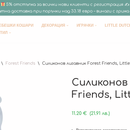
5% отстъпка за всички нови клиенти с регистрация ✍
тна доставка при поръчки над 33.18 евро – винаги с грижа 
ЕБЕШКИ КОШАРИ
ДЕКОРАЦИЯ
ИГРАЧКИ
LITTLE DUTC
СТИЛ
\
Forest Friends
\
Силиконов лигавник Forest Friends, Littl
Силиконов 
Friends, Lit
11.20
€
(21.91 лв.)