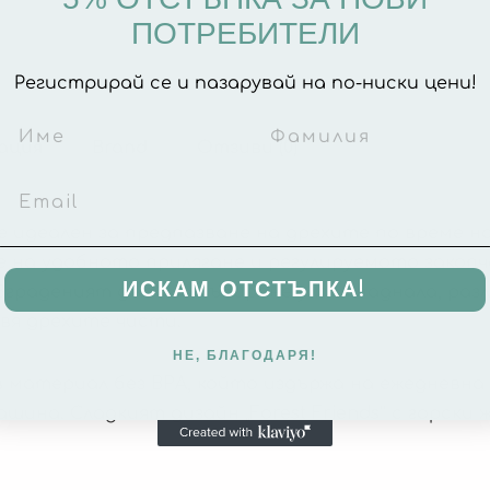
ПОТРЕБИТЕЛИ
Регистрирай се и пазарувай на по-ниски цени!
ация
Brand
Отзиви (0)
 е идеален за предпазване на дрехите по време н
 на удобното прилягане и регулируемото закопч
ИСКАМ ОТСТЪПКА!
граденият джоб за събиране улавя паднала, раз
вя дрехите чисти.
НЕ, БЛАГОДАРЯ!
материал без BPA, който издържа на ежедневна 
ашина. Сладкият дизайн „Forest Friends“ с горски