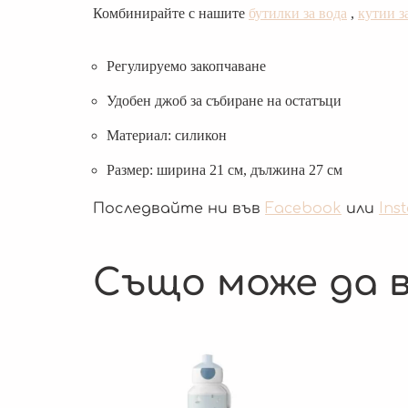
Комбинирайте с нашите
бутилки за вода
,
кутии з
Регулируемо закопчаване
Удобен джоб за събиране на остатъци
Материал: силикон
Размер: ширина 21 см, дължина 27 см
Последвайте ни във
Facebook
или
Ins
Също може да в