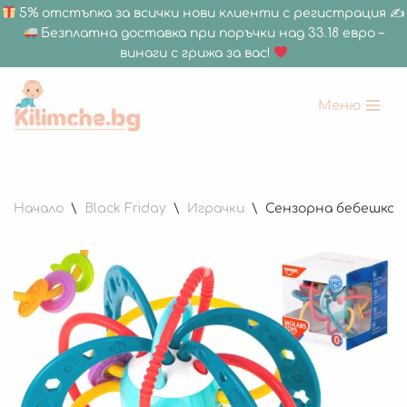
5% отстъпка за всички нови клиенти с регистрация ✍
Безплатна доставка при поръчки над 33.18 евро –
винаги с грижа за вас!
Меню
Продължете
към
съдържанието
Начало
\
Black Friday
\
Играчки
\
Сензорна бебешка и