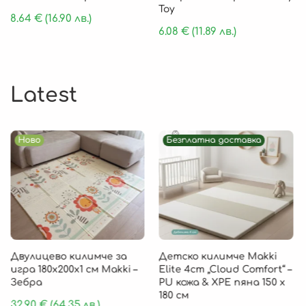
Toy
8.64
€
(16.90 лв.)
6.08
€
(11.89 лв.)
Latest
Ново
Безплатна доставка
Двулицево килимче за
Детско килимче Makki
игра 180х200х1 см Makki –
Elite 4cm „Cloud Comfort“ –
Зебра
PU кожа & XPE пяна 150 х
180 см
32.90
€
(64.35 лв.)