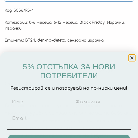
Код:
5356/R5-4
Категории:
0-6 месеца
,
6-12 месеца
,
Black Friday
,
Играчки
,
Играчки
Етикети:
BF24
,
den-na-deteto
,
сензорна играчка
5% ОТСТЪПКА ЗА НОВИ
Описание
Допълнителна информация
ПОТРЕБИТЕЛИ
Отзиви (0)
Регистрирай се и пазарувай на по-ниски цени!
Бебешка сензорна играчка-дрънкалка с форма на
топка и е удобна за хващане от малките бебешки
ръчички. Всеки елемент на играчката е от мек
силикон с различна повърхност, която да
стимулира фината моторика на бебето.