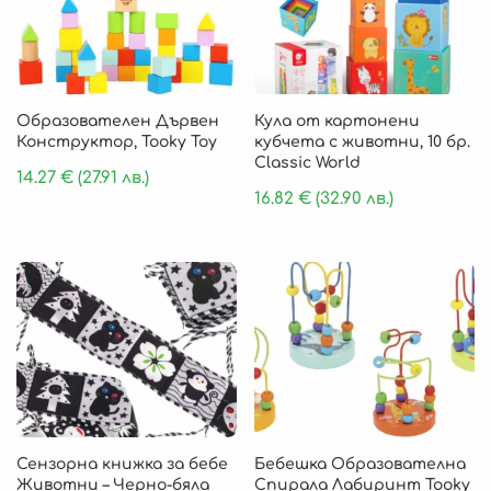
Образователен Дървен
Кула от картонени
Конструктор, Tooky Toy
кубчета с животни, 10 бр.
Classic World
14.27
€
(27.91 лв.)
16.82
€
(32.90 лв.)
Сензорна книжка за бебе
Бебешка Образователна
Животни – Черно-бяла
Спирала Лабиринт Tooky