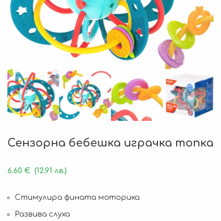
Сензорна бебешка играчка топка
6.60
€
(12.91 лв.)
Стимулира фината моторика
Развива слуха