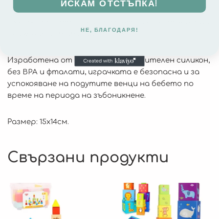
ИСКАМ ОТСТЪПКА!
Няколко пластмасови елемента издават звук при
НЕ, БЛАГОДАРЯ!
движение и стимулират слуха.
Изработена от нетоксичен хранителен силикон,
без BPA и фталати, играчката е безопасна и за
успокояване на подутите венци на бебето по
време на периода на зъбоникнене.
Размер: 15х14см.
Свързани продукти