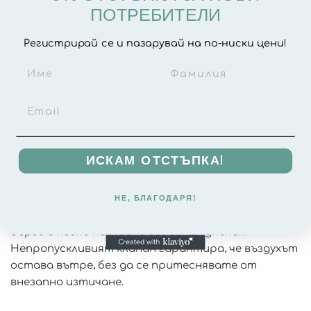
дете, който със сигурност ще го вдъхнови!
ПОТРЕБИТЕЛИ
Регистрирай се и пазарувай на по-ниски цени!
Поясът е подходящ за деца на възраст от 2 до 3
години, с размери 66 x 47 см и максимално
натоварване до 15 кг. Той е изработен от
висококачествени материали със специално
внимание към детайлите. Можете да бъдете
спокойни, че вашето дете е в безопасни ръце,
когато плува с пояса, а продуктът е издържлив и
ИСКАМ ОТСТЪПКА!
издържа на повече от един сезон или пътуване до
водата.
НЕ, БЛАГОДАРЯ!
Еднокамерната конструкция на пояса позволява
бързо и лесно надуване без затруднения.
Непропускливият клапан гарантира, че въздухът
остава вътре, без да се притеснявате от
внезапно изтичане.