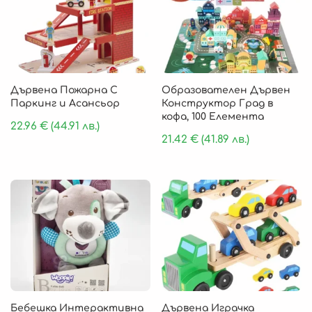
Дървена Пожарна С
Образователен Дървен
Паркинг и Асансьор
Конструктор Град в
кофа, 100 Елемента
22.96
€
(44.91 лв.)
21.42
€
(41.89 лв.)
Бебешка Интерактивна
Дървена Играчка