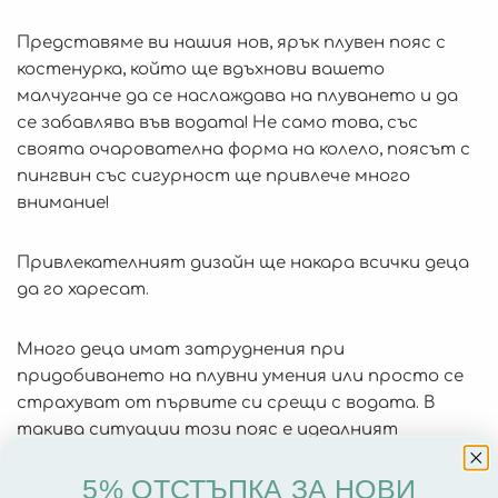
Представяме ви нашия нов, ярък плувен пояс с
костенурка, който ще вдъхнови вашето
малчуганче да се наслаждава на плуването и да
се забавлява във водата! Не само това, със
своята очарователна форма на колело, поясът с
пингвин със сигурност ще привлече много
внимание!
Привлекателният дизайн ще накара всички деца
да го харесат.
Много деца имат затруднения при
придобиването на плувни умения или просто се
страхуват от първите си срещи с водата. В
такива ситуации този пояс е идеалният
помощник. Костенурката ще бъде незаменим
спътник във водните приключения на вашето
5% ОТСТЪПКА ЗА НОВИ