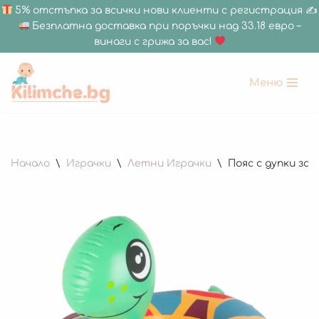
5% отстъпка за всички нови клиенти с регистрация ✍
Безплатна доставка при поръчки над 33.18 евро –
винаги с грижа за вас!
Меню
Продължете
към
съдържанието
Начало
\
Играчки
\
Летни Играчки
\
Пояс с дупки за