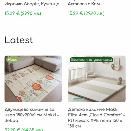
Играчка Woopie, Кученце
Автовоз с Коли
15.29
€
(29.90 лв.)
15.29
€
(29.90 лв.)
Latest
Ново
Безплатна доставка
Двулицево килимче за
Детско килимче Makki
игра 180х200х1 см Makki –
Elite 4cm „Cloud Comfort“ –
Зебра
PU кожа & XPE пяна 150 х
180 см
32.90
€
(64.35 лв.)