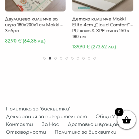
Двулицево килимче за
Детско килимче Makki
игра 180х200х1 см Makki –
Elite 4cm „Cloud Comfort“ –
Зебра
PU кожа & XPE пяна 150 х
180 см
32.90
€
(64.35 лв.)
139.90
€
(273.62 лв.)
Политика за “бисквитки”
0
Декларация за поверителност
Общи Условия
Контакти
За Нас
Доставка и връщане
Отговорности
Политика за бисквитки