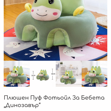
Плюшен Пуф Фотьойл За Бебета
„Динозавър“