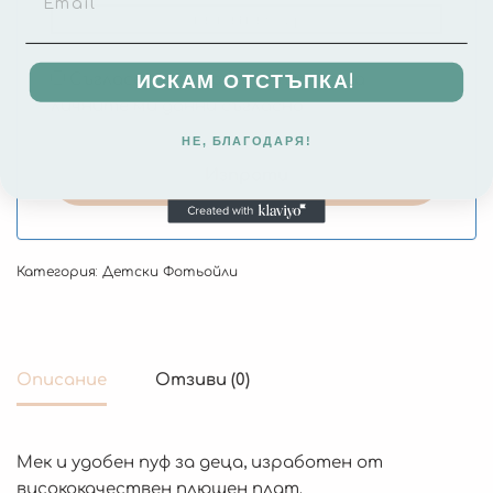
Съгласен съм с обработката на
ИСКАМ ОТСТЪПКА!
личните ми данни съгласно
Политиката
за поверителност
.
НЕ, БЛАГОДАРЯ!
Категория:
Детски Фотьойли
Описание
Отзиви (0)
Мек и удобен пуф за деца, изработен от
висококачествен плюшен плат.