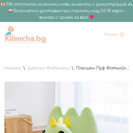
5% отстъпка за всички нови клиенти с регистрация ✍
Безплатна доставка при поръчки над 33.18 евро –
винаги с грижа за вас!
Меню
Продължете
към
съдържанието
Начало
\
Детски Фотьойли
\
Плюшен Пуф Фотьойл За