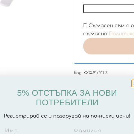
Съгласен съм с 
съгласно
Политик
Код:
KX7491/R11-3
Категории:
Аксесоари за В
5% ОТСТЪПКА ЗА НОВИ
Етикети:
безопасност за 
ПОТРЕБИТЕЛИ
Регистрирай се и пазарувай на по-ниски цени!
ация
Отзиви (0)