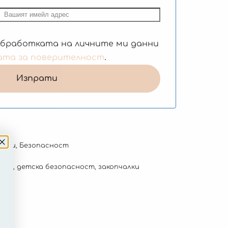
обработката на личните ми данни
ата за поверителност
.
къщи
,
Безопасност
деца
,
детска безопасност
,
закопчалки