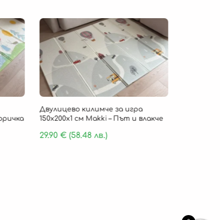
Безпла
Двулицево килимче за игра
Детско ки
Горичка
150х200х1 см Makki – Път и влакче
„Cloud Com
пяна 180 х
29.90
€
(58.48 лв.)
159.90
€
(