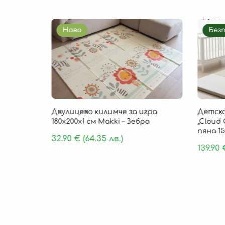
Ново
Без
85 × 1 см
Двулицево килимче за игра
Детско
, 9 части
180х200х1 см Makki – Зебра
„Cloud 
пяна 15
32.90
€
(64.35 лв.)
139.90