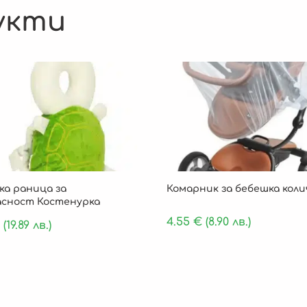
укти
ка раница за
Комарник за бебешка коли
асност Костенурка
4.55
€
(8.90 лв.)
(19.89 лв.)