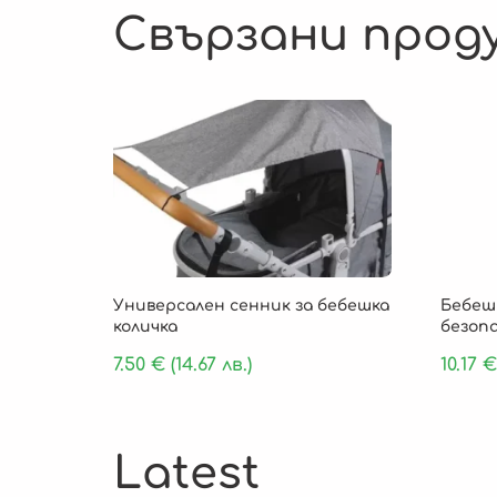
Свързани прод
Универсален сенник за бебешка
Бебеш
количка
безоп
7.50
€
(14.67 лв.)
10.17
€
Latest