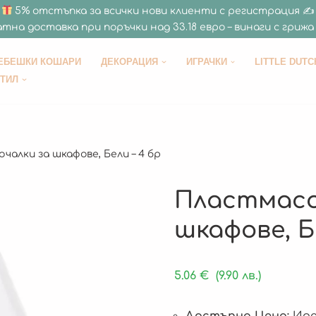
5% отстъпка за всички нови клиенти с регистрация ✍
тна доставка при поръчки над 33.18 евро – винаги с грижа 
ЕБЕШКИ КОШАРИ
ДЕКОРАЦИЯ
ИГРАЧКИ
LITTLE DUTC
СТИЛ
чалки за шкафове, Бели – 4 бр
Пластмасо
шкафове, Б
5.06
€
(9.90 лв.)
Достъпна Цена:
Иде