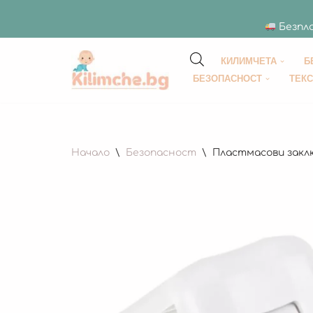
Безпла
КИЛИМЧЕТА
Б
Продължете
БЕЗОПАСНОСТ
ТЕК
към
съдържанието
Начало
\
Безопасност
\
Пластмасови заклю