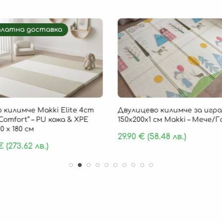
платна доставка
 килимче Makki Elite 4cm
Двулицево килимче за игра
Comfort“ – PU кожа & XPE
150х200х1 см Makki – Мече/
0 х 180 см
29.90
€
(58.48 лв.)
€
(273.62 лв.)