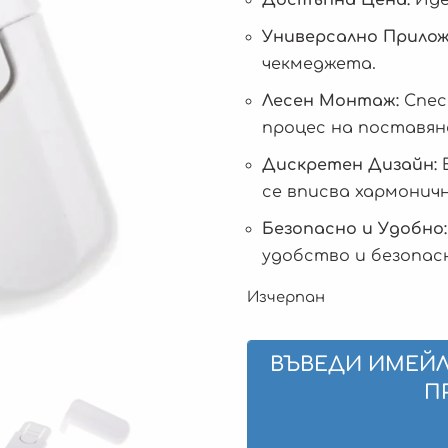
Универсално Прилож
чекмеджета.
Лесен Монтаж:
Спес
процес на поставян
Дискретен Дизайн:
Е
се вписва хармонич
Безопасно и Удобно:
удобство и безопас
Изчерпан
ВЪВЕДИ ИМЕЙЛ
П