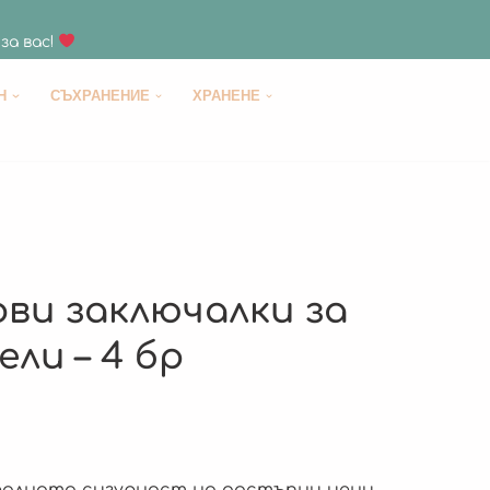
за вас!
H
СЪХРАНЕНИЕ
ХРАНЕНЕ
ви заключалки за
ели – 4 бр
алната сигурност на достъпни цени.