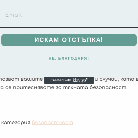
ето Дете с Нашите 10 Броя Заключалки за Шка
плект от 4 заключалки, създадени да осигурят 
ИСКАМ ОТСТЪПКА!
тавят допълнителен слой защита, гарантирайки
НЕ, БЛАГОДАРЯ!
 нежелан достъп до потенциално опасни зони. 
пазват вашите деца от нещастни случаи, като 
да се притеснявате за тяхната безопасност.
в категория
безопастност