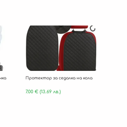
чка
Протектор за седалка на кола
7.00
€
(13.69 лв.)