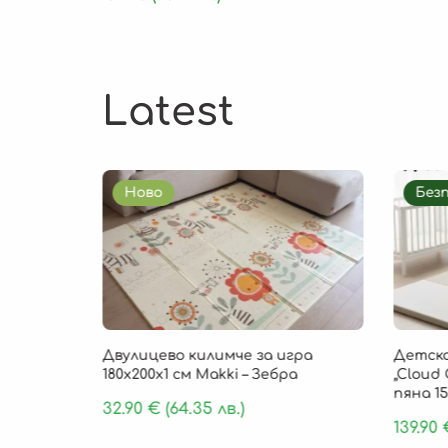
Latest
Ново
Без
85 × 1 см
Двулицево килимче за игра
Детско
, 9 части
180х200х1 см Makki – Зебра
„Cloud 
пяна 15
32.90
€
(64.35 лв.)
139.90