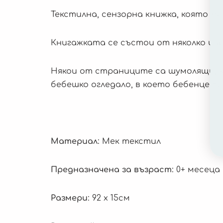
Текстилна, сензорна книжка, която м
Книгажката се състои от няколко цв
Някои от страниците са шумолящи, к
бебешко огледало, в което бебенцето 
Материал
: Мек текстил
Предназначена за възраст
: 0+ месеца
Размери
: 92 х 15см