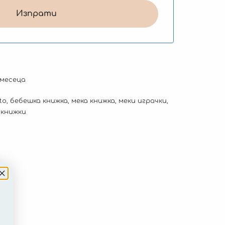
 месеца
to
,
бебешка книжка
,
мека книжка
,
меки играчки
,
 книжки