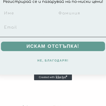
Регистрирай се и пазарувай на по-ниски цени!
оже да закрепите за решетките на бебешката ко
етни страници, които представят различни жив
оето ще тренира слуха и сетивата, а на една 
Ви да се оглежда и опознава себе си.
ИСКАМ ОТСТЪПКА!
НЕ, БЛАГОДАРЯ!