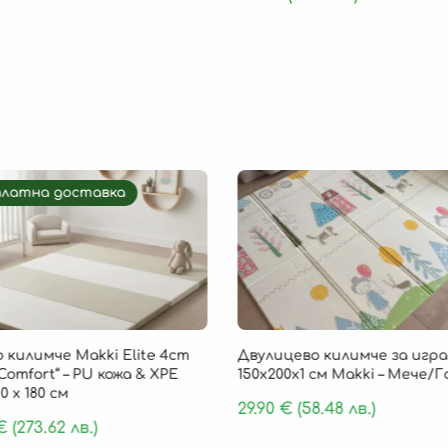
платна доставка
 килимче Makki Elite 4cm
Двулицево килимче за игра
Comfort“ – PU кожа & XPE
150х200х1 см Makki – Мече/
0 х 180 см
29.90
€
(58.48 лв.)
€
(273.62 лв.)