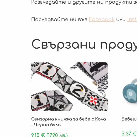
Разгледайте и другите ни продукти з
Последвайте ни във
Facebook
или
Ins
Свързани прод
Сензорна книжка за бебе с Кола
Бебешк
– Черно бяла
5.37
€
9.15
€
(17.90 лв.)