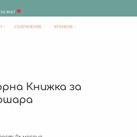
за вас!
H
СЪХРАНЕНИЕ
ХРАНЕНЕ
орна Книжка за
ошара
раст: 0+ месеца