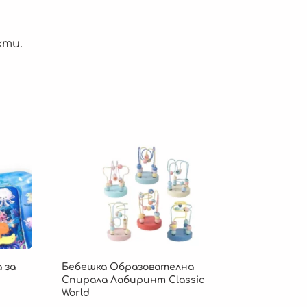
кти.
 за
Бебешка Образователна
Спирала Лабиринт Classic
World