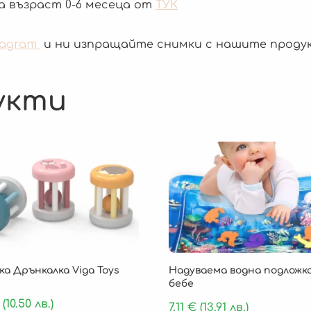
а възраст 0-6 месеца от
ТУК
tagram
и ни изпращайте снимки с нашите проду
укти
а Дрънкалка Viga Toys
Надуваема водна подложка
бебе
(10.50 лв.)
7.11
€
(13.91 лв.)