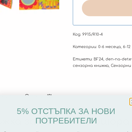
Код:
9915/R10-4
Категории:
0-6 месеца
,
6-12
Етикети:
BF24
,
den-na-dete
сензорна книжка
,
Сензорни
ация
Отзиви (0)
5% ОТСТЪПКА ЗА НОВИ
ПОТРЕБИТЕЛИ
ижка за Бебешка Кошара