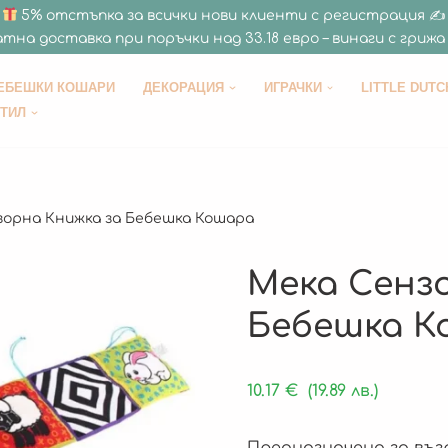
5% отстъпка за всички нови клиенти с регистрация ✍
тна доставка при поръчки над 33.18 евро – винаги с грижа 
ЕБЕШКИ КОШАРИ
ДЕКОРАЦИЯ
ИГРАЧКИ
LITTLE DUTC
СТИЛ
зорна Книжка за Бебешка Кошара
Мека Сенз
Бебешка К
10.17
€
(19.89 лв.)
Предназначена за въз