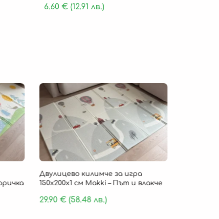
6.60
€
(12.91 лв.)
Безпла
Двулицево килимче за игра
Детско ки
Горичка
150х200х1 см Makki – Път и влакче
„Cloud Com
пяна 180 х
29.90
€
(58.48 лв.)
159.90
€
(