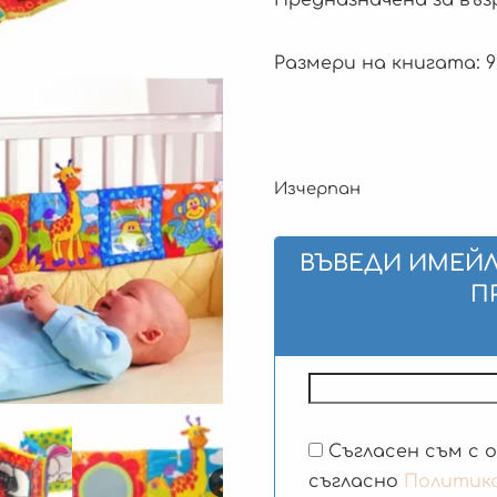
Размери на книгата: 9
Изчерпан
ВЪВЕДИ ИМЕЙЛ
П
Съгласен съм с 
съгласно
Политик