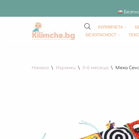
Безпла
КИЛИМЧЕТА
Б
Продължете
БЕЗОПАСНОСТ
ТЕК
към
съдържанието
Начало
\
Играчки
\
0-6 месеца
\
Мека Сен