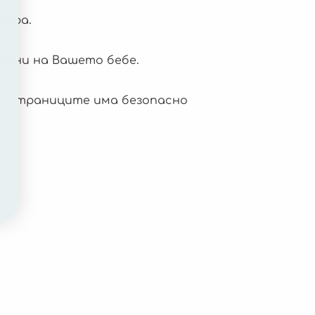
шара.
отни на Вашето бебе.
от страниците има безопасно