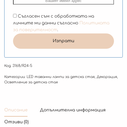
Съгласен съм с обработката на
личните ми данни съгласно
Политиката
за поверителност
.
Код:
3168/R24-5
Категории:
LED таванни лампи за детска стая
,
Декорация
,
Осветление за детска стая
Описание
Допълнителна информация
Отзиви (0)