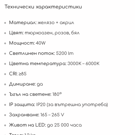
Технически характеристики
Материал:
желязо + акрил
Цвят:
тюркоазен, розов, бял
Мощност:
40W
Светлинен поток:
5200 lm
Цветна температура:
3000K – 6000K
CRI:
≥85
Димиране:
да
Ъгъл на светене:
180°
IP защита:
IP20 (за вътрешна употреба)
Захранване:
165 – 265 V
Живот на LED:
до 25 000 часа