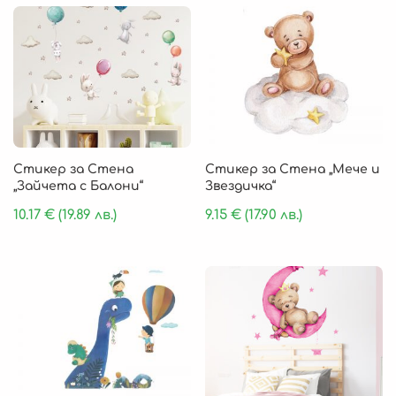
Стикер за Стена
Стикер за Стена „Мече и
„Зайчета с Балони“
Звездичка“
10.17
€
(19.89 лв.)
9.15
€
(17.90 лв.)