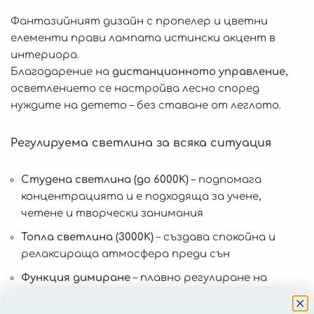
Фантазийният дизайн с пропелер и цветни
елементи прави лампата истински акцент в
интериора.
Благодарение на
дистанционното управление
,
осветлението се настройва лесно според
нуждите на детето – без ставане от леглото.
Регулируема светлина за всяка ситуация
Студена светлина (до 6000K)
– подпомага
концентрацията и е подходяща за учене,
четене и творчески занимания
Топла светлина (3000K)
– създава спокойна и
релаксираща атмосфера преди сън
Функция димиране
– плавно регулиране на
яркостта за нощно или приглушено осветление