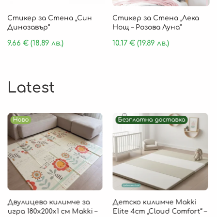
Стикер за Стена „Син
Стикер за Стена „Лека
Динозавър“
Нощ – Розова Луна“
9.66
€
(18.89 лв.)
10.17
€
(19.89 лв.)
Latest
Ново
Безплатна доставка
Двулицево килимче за
Детско килимче Makki
игра 180х200х1 см Makki –
Elite 4cm „Cloud Comfort“ –