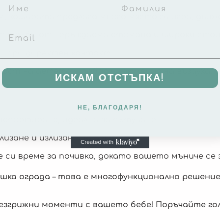
 см, кошарата предлага много място за игра, дви
от тръби от неръждаема стомана и широки стой
ри при директен контакт.
мост на детето и добра циркулация на въздуха.
ИСКАМ ОТСТЪПКА!
НЕ, БЛАГОДАРЯ!
анспортиране, идеална за пътуване.
влизане и излизане на детето.
 си време за почивка, докато вашето мъниче се 
ешка ограда – това е многофункционално решени
безгрижни моменти с вашето бебе! Поръчайте г