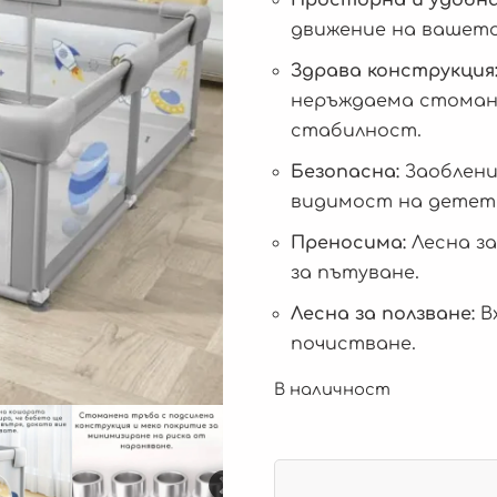
движение на вашето
Здрава конструкция
неръждаема стомана
стабилност.
Безопасна:
Заоблени
видимост на детет
Преносима:
Лесна за
за пътуване.
Лесна за ползване:
Вх
почистване.
В наличност