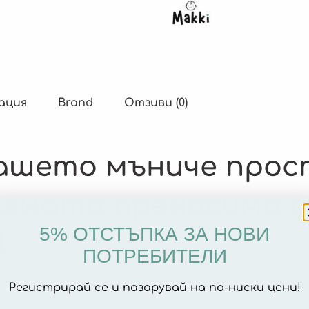
ация
Brand
Отзиви (0)
ашето мъниче прост
олямата преносима 
5% ОТСТЪПКА ЗА НОВИ
!
ПОТРЕБИТЕЛИ
Регистрирай се и пазарувай на по-ниски цени!