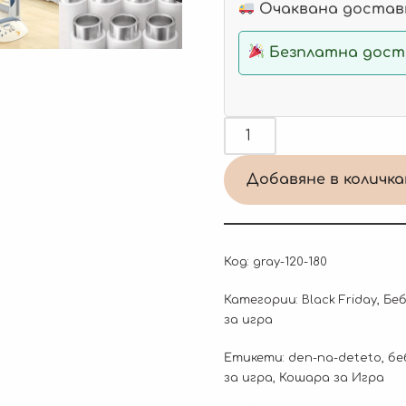
Очаквана доставк
Безплатна доста
Добавяне в количк
Код:
gray-120-180
Категории:
Black Friday
,
Беб
за игра
Етикети:
den-na-deteto
,
бе
за игра
,
Кошара за Игра