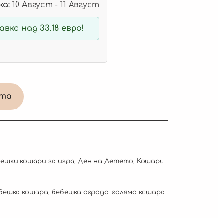
а:
10 Август - 11 Август
вка над 33.18 евро!
ата
ешки кошари за игра
,
Ден на Детето
,
Кошари
бешка кошара
,
бебешка ограда
,
голяма кошара