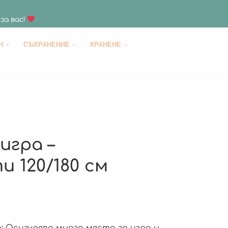
за вас!
H
СЪХРАНЕНИЕ
ХРАНЕНЕ
игра –
 120/180 см
:
Осигурява много място за игра и