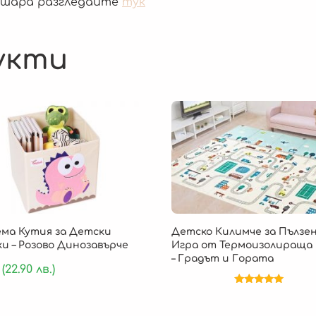
кошара разгледайте
тук
укти
ема Кутия за Детски
Детско Килимче за Пълзен
и – Розово Динозавърче
Игра от Термоизолираща
– Градът и Гората
(22.90 лв.)
Оценено на
5.00
от 5