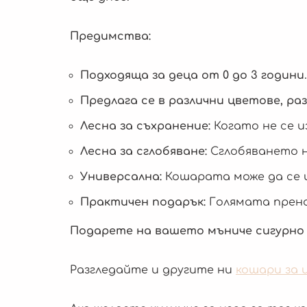
Предимства:
Подходяща за деца от 0 до 3 години
.
Предлага се в различни цветове, ра
Лесна за съхранение:
Когато не се и
Лесна за сглобяване:
Сглобяването н
Универсална:
Кошарата може да се и
Практичен подарък:
Голямата прено
Подарете на вашето мъниче сигурно
Разгледайте и другите ни
кошари за и