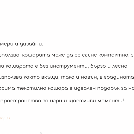
змери и дизайни
.
зползва, кошарата може да се сгъне компактно,
а кошарата е без инструменти, бързо и лесно.
зползва както вкъщи, така и навън, в градината
сима текстилна кошара е идеален подарък за нов
 пространство за игри и щастливи моменти!
гра.