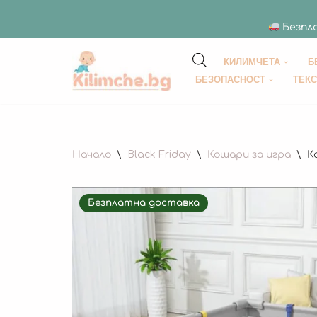
Безпла
КИЛИМЧЕТА
Б
Продължете
БЕЗОПАСНОСТ
ТЕК
към
съдържанието
Начало
\
Black Friday
\
Кошари за игра
\
К
Безплатна доставка