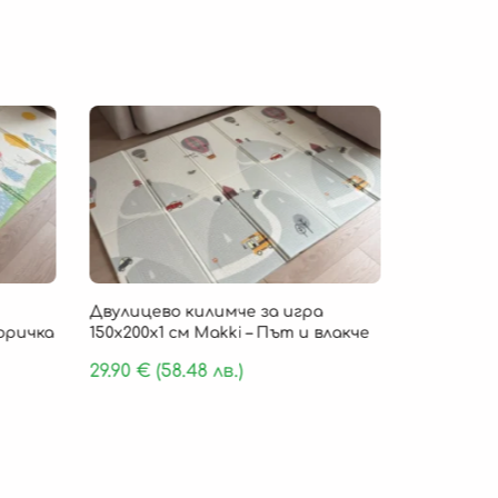
Безпла
Двулицево килимче за игра
Детско ки
Горичка
150х200х1 см Makki – Път и влакче
„Cloud Com
пяна 180 х
29.90
€
(58.48 лв.)
159.90
€
(