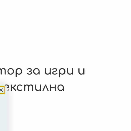
ор за игри и
текстилна