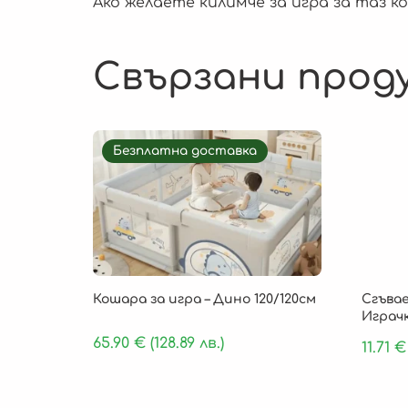
Ако желаете килимче за игра за таз 
Свързани прод
Безплатна доставка
Кошара за игра – Дино 120/120см
Сгъва
Играчк
65.90
€
(128.89 лв.)
11.71
€