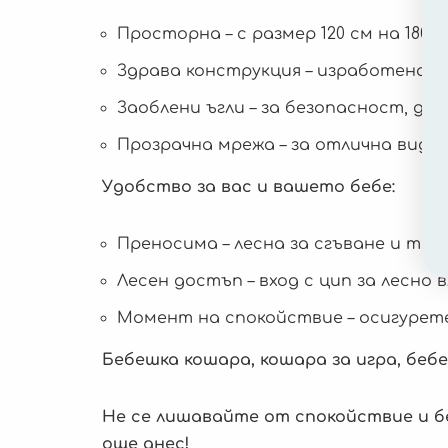
Просторна – с размер 120 см на 180
Здрава конструкция – изработена 
Заоблени ъгли – за безопасност, до
Прозрачна мрежа – за отлична види
Удобство за вас и вашето бебе:
Преносима – лесна за сгъване и тр
Лесен достъп – вход с цип за лесно 
Момент на спокойствие – осигурете
Бебешка кошара, кошара за игра, беб
Не се лишавайте от спокойствие и 
още днес!