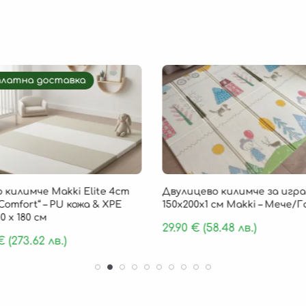
платна доставка
 килимче Makki Elite 4cm
Двулицево килимче за игра
Comfort“ – PU кожа & XPE
150х200х1 см Makki – Мече/
0 х 180 см
29.90
€
(58.48 лв.)
€
(273.62 лв.)