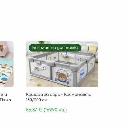
Безплатна доставка
е и
Кошара за игра – Космонавти
 Пяна
180/200 см
86.87
€
(169.90 лв.)