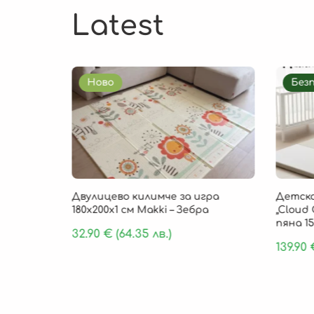
Latest
Ново
Без
85 × 1 см
Двулицево килимче за игра
Детско
, 9 части
180х200х1 см Makki – Зебра
„Cloud 
пяна 15
32.90
€
(64.35 лв.)
139.90