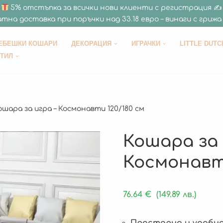
5% отстъпка за всички нови клиенти с регистрация ✍
тна доставка при поръчки над 33.18 евро – винаги с грижа 
ЕБЕШКИ КОШАРИ
ДЕКОРАЦИЯ
ИГРАЧКИ
LITTLE DUTC
СТИЛ
ошара за игра – Космонавти 120/180 см
Кошара за 
Космонавти
76.64
€
(149.89 лв.)
Просторна и удобна