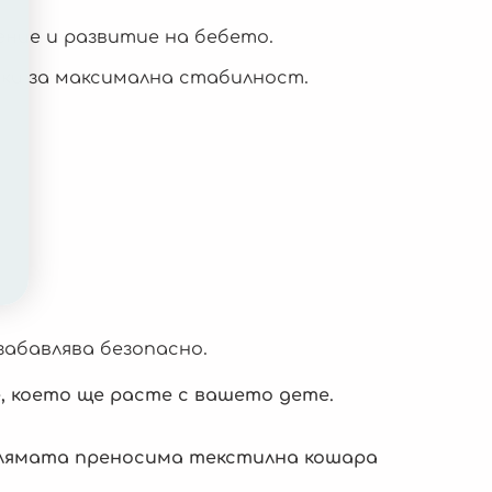
жение и развитие на бебето.
ки за максимална стабилност.
забавлява безопасно.
е, което ще расте с вашето дете.
олямата преносима текстилна кошара