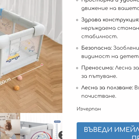
движение на вашето
Здрава конструкция
неръждаема стомана
стабилност.
Безопасна:
Заоблени
видимост на детет
Преносима:
Лесна за
за пътуване.
Лесна за ползване:
Вх
почистване.
Изчерпан
ВЪВЕДИ ИМЕЙЛ
П