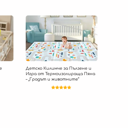
е
Детско Килимче за Пълзене и
Игра от Термоизолираща Пяна
– „Градът и животните“
Оценено на
5.00
от 5