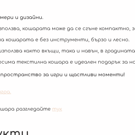
змери и дизайни
.
зползва, кошарата може да се сгъне компактно,
а кошарата е без инструменти, бързо и лесно.
зползва както вкъщи, така и навън, в градината
сима текстилна кошара е идеален подарък за нов
 пространство за игри и щастливи моменти!
гра.
кошара разгледайте
тук
укти