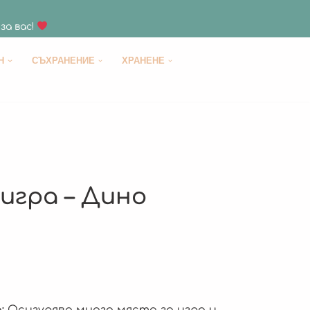
за вас!
H
СЪХРАНЕНИЕ
ХРАНЕНЕ
игра – Дино
:
Осигурява много място за игра и