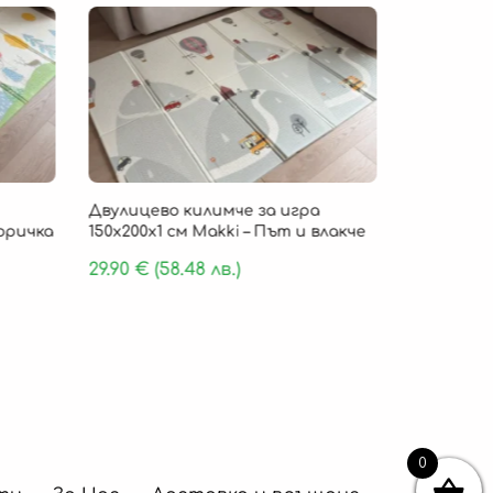
Безпла
Двулицево килимче за игра
Детско ки
Горичка
150х200х1 см Makki – Път и влакче
„Cloud Com
пяна 180 х
29.90
€
(58.48 лв.)
159.90
€
(
0