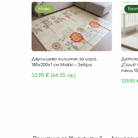
Ново
Без
85 × 1 см
Двулицево килимче за игра
Детско
, 9 части
180х200х1 см Makki – Зебра
„Cloud 
пяна 15
32.90
€
(64.35 лв.)
139.90