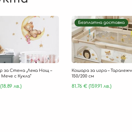
Безплатна доставка
 за Стена „Лека Нощ –
Кошара за игра – Таралежч
 Мече с Кукла“
150/200 см
(18.89 лв.)
81.76
€
(159.91 лв.)