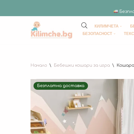
Безпла
КИЛИМЧЕТА
Б
Продължете
БЕЗОПАСНОСТ
ТЕК
към
съдържанието
Начало
\
Бебешки кошари за игра
\
Кошара 
Безплатна доставка