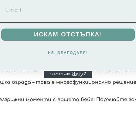
ри при директен контакт.
мост на детето и добра циркулация на въздуха.
ИСКАМ ОТСТЪПКА!
анспортиране, идеална за пътуване.
НЕ, БЛАГОДАРЯ!
влизане и излизане на детето.
 си време за почивка, докато вашето мъниче се 
ешка ограда – това е многофункционално решени
безгрижни моменти с вашето бебе! Поръчайте г