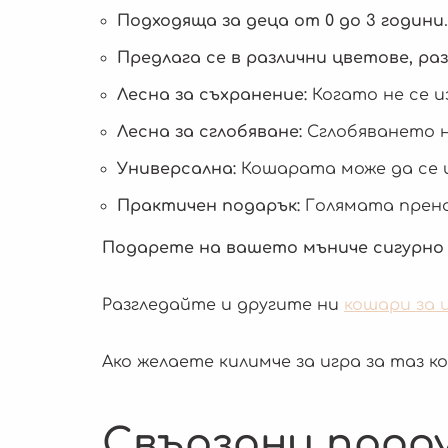
Подходяща за деца от 0 до 3 години
.
Предлага се в различни цветове, ра
Лесна за съхранение:
Когато не се и
Лесна за сглобяване:
Сглобяването н
Универсална:
Кошарата може да се и
Практичен подарък:
Голямата прено
Подарете на вашето мъниче сигурно
Разгледайте и другите ни
кошари за и
Ако желаете килимче за игра за таз 
Свързани прод