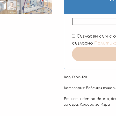
Съгласен съм с 
съгласно
Политик
Код:
Dino-120
Категория:
Бебешки кошари
Етикети:
den-na-deteto
,
бе
за игра
,
Кошара за Игра