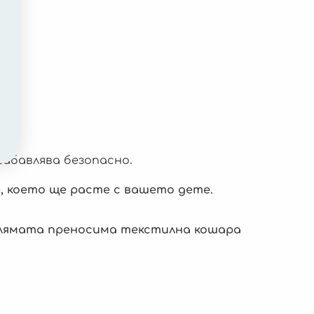
забавлява безопасно.
е, което ще расте с вашето дете.
олямата преносима текстилна кошара