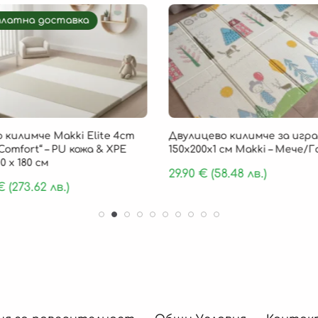
платна доставка
 килимче Makki Elite 4cm
Двулицево килимче за игра
Comfort“ – PU кожа & XPE
150х200х1 см Makki – Мече/
0 х 180 см
29.90
€
(58.48 лв.)
€
(273.62 лв.)