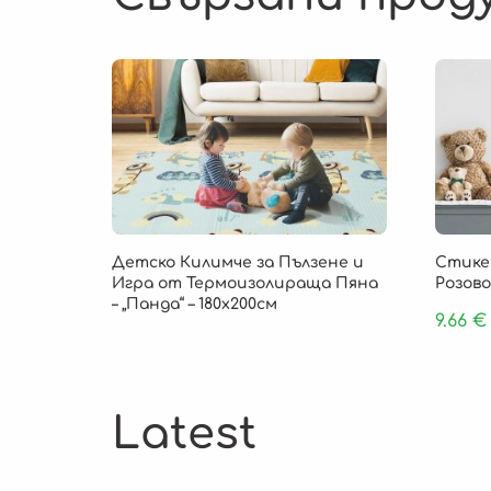
Детско Килимче за Пълзене и
Стикер
Игра от Термоизолираща Пяна
Розово
– „Панда“ – 180х200см
9.66
€
Latest