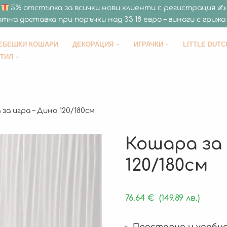
5% отстъпка за всички нови клиенти с регистрация ✍
тна доставка при поръчки над 33.18 евро – винаги с грижа 
ЕБЕШКИ КОШАРИ
ДЕКОРАЦИЯ
ИГРАЧКИ
LITTLE DUTC
СТИЛ
за игра – Дино 120/180см
Кошара за 
120/180см
76.64
€
(149.89 лв.)
Просторна и удобна