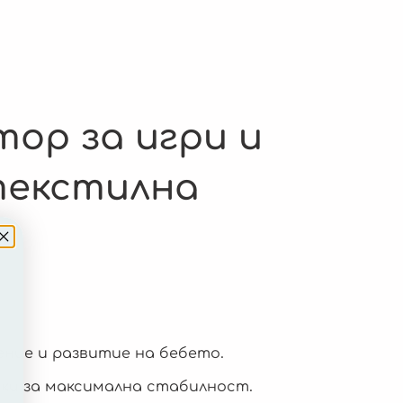
ор за игри и
текстилна
жение и развитие на бебето.
ки за максимална стабилност.