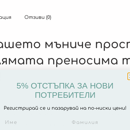
ация
Отзиви (0)
ашето мъниче прост
олямата преносима 
!
5% ОТСТЪПКА ЗА НОВИ
ПОТРЕБИТЕЛИ
Регистрирай се и пазарувай на по-ниски цени!
 см, кошарата предлага много място за игра, дви
от тръби от неръждаема стомана и широки стой