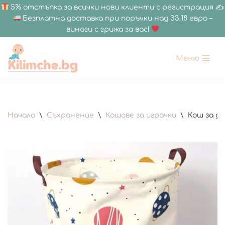
5% отстъпка за всички нови клиенти с регистрация ✍
Безплатна доставка при поръчки над 33.18 евро –
винаги с грижа за вас!
Меню
Продължете
към
съдържанието
Начало
\
Съхранение
\
Кошове за играчки
\
Кош за де