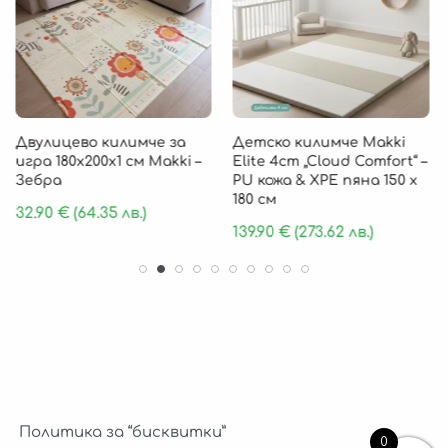
Двулицево килимче за
Детско килимче Makki
игра 180х200х1 см Makki –
Elite 4cm „Cloud Comfort“ –
Зебра
PU кожа & XPE пяна 150 х
180 см
32.90
€
(64.35 лв.)
139.90
€
(273.62 лв.)
Политика за “бисквитки”
0