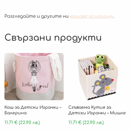
Разгледайте и другите ни
кошове за играчки
Свързани продукти
Кош за Детски Играчки –
Сгъваема Кутия за
Балерина
Детски Играчки – Мишле
11.71
€
(22.90 лв.)
11.71
€
(22.90 лв.)