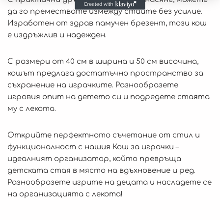
да го премествате измежду стаите без усилие.
Изработен от здрав памучен брезент, този кош
е издръжлив и надежден.
С размери от 40 см в ширина и 50 см височина,
кошът предлага достатъчно пространство за
съхранение на играчките. Разнообразете
игровия опит на детето си и подредете стаята
му с лекота.
Открийте перфектното съчетание от стил и
функционалност с нашия Кош за играчки –
идеалният организатор, който превръща
детската стая в място на вдъхновение и ред.
Разнообразете игрите на децата и насладете се
на организацията с лекота!