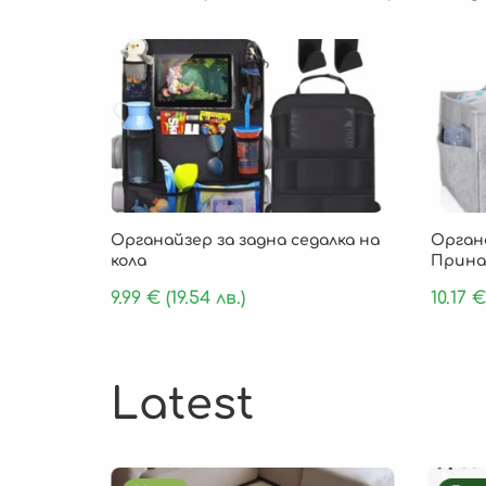
Органайзер за задна седалка на
Орган
кола
Прина
9.99
€
(19.54 лв.)
10.17
€
Latest