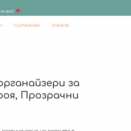
за вас!
H
СЪХРАНЕНИЕ
ХРАНЕНЕ
органайзери за
броя, Прозрачни
 организиране на дрехите в