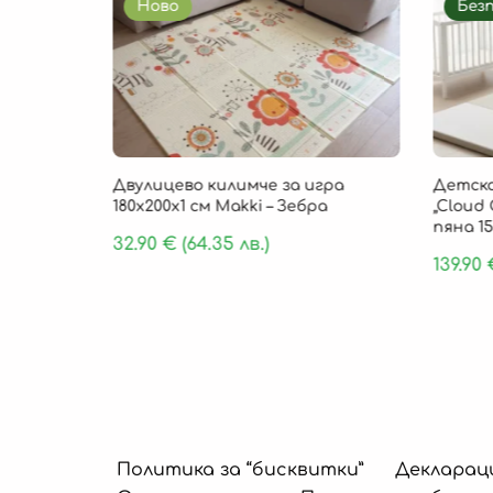
Ново
Без
85 × 1 см
Двулицево килимче за игра
Детско
, 9 части
180х200х1 см Makki – Зебра
„Cloud 
пяна 15
32.90
€
(64.35 лв.)
139.90
Политика за “бисквитки”
Декларац