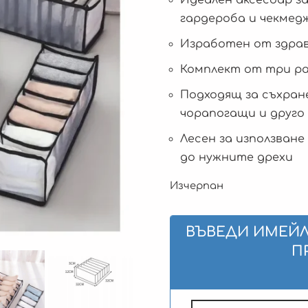
гардероба и чекме
Изработен от здра
Комплект от три ра
Подходящ за съхране
чорапогащи и друго
Лесен за използване
до нужните дрехи
Изчерпан
ВЪВЕДИ ИМЕЙЛ
П