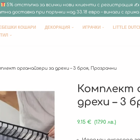
5% отстъпка за всички нови клиенти с регистрация ✍
тна доставка при поръчки над 33.18 евро – винаги с грижа 
ЕБЕШКИ КОШАРИ
ДЕКОРАЦИЯ
ИГРАЧКИ
LITTLE DUTC
СТИЛ
плект органайзери за дрехи – 3 броя, Прозрачни
Комплект 
дрехи – 3 
9.15
€
(17.90 лв.)
Идеален аксесоар за