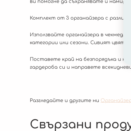
ви помогне да съхранявате и намира
Комплект от 3 органайзера с различни 
Използвайте органайзера в чекмедже
категории или сезони. Сивият цвят д
Поставете край на безпорядъка и нам
гардероба си и направете всекидневи
Разгледайте и другите ни
Органайзе
Свързани прод