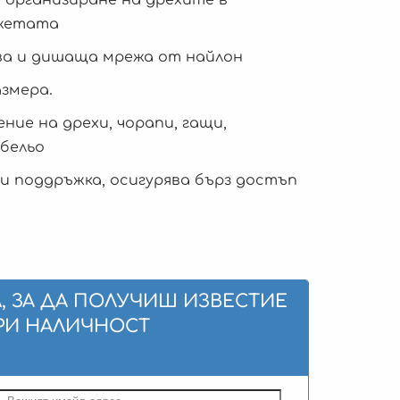
джетата
ва и дишаща мрежа от найлон
змера.
ние на дрехи, чорапи, гащи,
 бельо
 и поддръжка, осигурява бърз достъп
, ЗА ДА ПОЛУЧИШ ИЗВЕСТИЕ
РИ НАЛИЧНОСТ