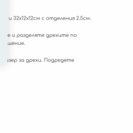
см и 32х12х12см с отделения 2.5см.
дите и разделяте дрехите по
 решение.
найзер за дрехи. Подредете