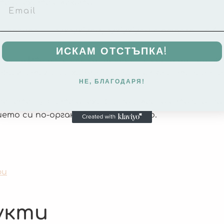
те дрехите с лекота.
размери – 32х32х12см, 32х12х12см с отделения 4.5
ИСКАМ ОТСТЪПКА!
та, рафтовете или гардеробите си, за да подре
обавя стил и се хармонизира с всяко интериорно
НЕ, БЛАГОДАРЯ!
ерете нужните дрехи бързо и лесно с този орга
ето си по-организирано и удобно.
ри
укти