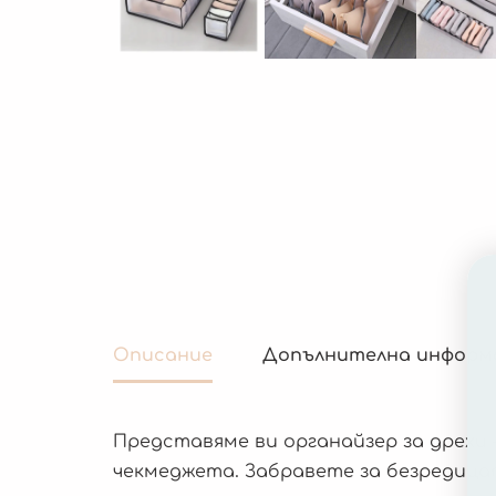
Описание
Допълнителна информ
Представяме ви органайзер за дрехи
чекмеджета. Забравете за безредица