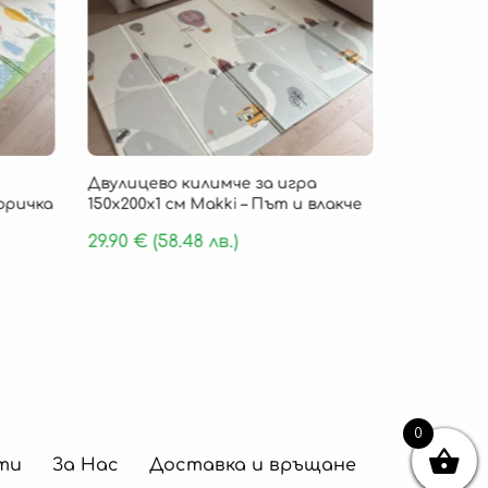
Безпла
Двулицево килимче за игра
Детско ки
Горичка
150х200х1 см Makki – Път и влакче
„Cloud Com
пяна 180 х
29.90
€
(58.48 лв.)
159.90
€
(
0
ти
За Нас
Доставка и връщане