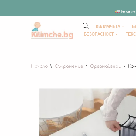
Безпла
КИЛИМЧЕТА
Б
Продължете
БЕЗОПАСНОСТ
ТЕК
към
съдържанието
Начало
\
Съхранение
\
Органайзери
\
Ком