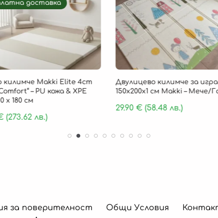
платна доставка
 килимче Makki Elite 4cm
Двулицево килимче за игра
Comfort“ – PU кожа & XPE
150х200х1 см Makki – Мече/
0 х 180 см
29.90
€
(58.48 лв.)
€
(273.62 лв.)
ия за поверителност
Общи Условия
Контак