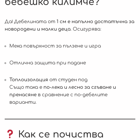
бебешко килимче?
Да! Дебелината от
1 см е напълно достатъчна за
новородени и малки деца
. Осигурява:
Мека повърхност за пълзене и игра
Отлична защита при падане
Топлоизолация
от студен под
Също така е
по-лека и леснo за сгъване и
пренасяне
в сравнение с по-дебелите
варианти.
Как се почиства