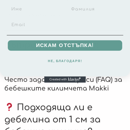
пътувания и пикници.
Вътрешни линкове:
ИСКАМ ОТСТЪПКА!
НЕ, БЛАГОДАРЯ!
Виж всички килимчета 120×180 см
Често задавани въпроси (FAQ) за
бебешките килимчета Makki
Подходяща ли е
дебелина от 1 см за