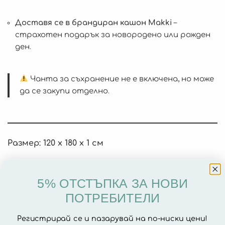
Доставя се в брaндиран кашон Makki
–
страхотен подарък за новородено или рожден
ден.
Чанта за съхранение не е включена, но може
да се закупи отделно.
Размер: 120 x 180 x 1 см
Подходящо за:
5% ОТСТЪПКА ЗА НОВИ
ПОТРЕБИТЕЛИ
кошари Makki
,
Регистрирай се и пазарувай на по-ниски цени!
под детски зони за игра,