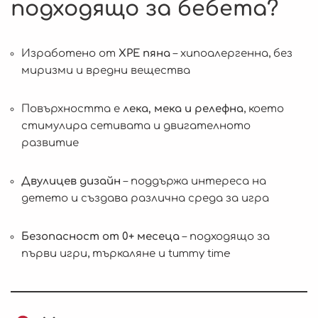
подходящо за бебета?
Изработено от
XPE пяна
– хипоалергенна, без
миризми и вредни вещества
Повърхността е
лека, мека и релефна
, което
стимулира сетивата и двигателното
развитие
Двулицев дизайн
– поддържа интереса на
детето и създава различна среда за игра
Безопасност от 0+ месеца
– подходящо за
първи игри, търкаляне и tummy time