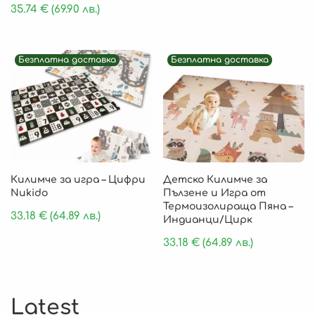
35.74
€
(69.90 лв.)
Безплатна доставка
Безплатна доставка
Килимче за игра – Цифри
Детско Килимче за
Nukido
Пълзене и Игра от
Термоизолираща Пяна –
33.18
€
(64.89 лв.)
Индианци/Цирк
33.18
€
(64.89 лв.)
Latest