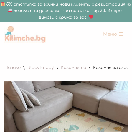
5% отстъпка за всички нови клиенти с регистрация ✍
Безплатна доставка при поръчки над 33.18 евро –
винаги с грижа за вас!
Меню
Продължете
към
съдържанието
Начало
\
Black Friday
\
Килимчета
\
Килимче за игра 