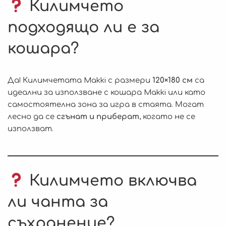
Килимчето
подходящо ли е за
кошара?
Да! Килимчетата Makki с размери
120×180 см
са
идеални за използване с кошара Makki или като
самостоятелна зона за игра в стаята. Могат
лесно да се
сгънат и приберат
, когато не се
използват.
Килимчето включва
ли чанта за
съхранение?