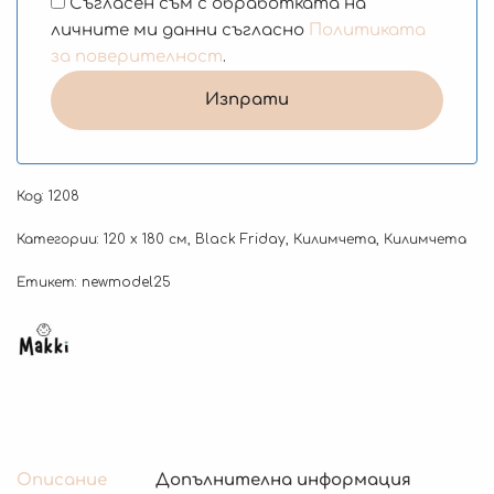
Съгласен съм с обработката на
личните ми данни съгласно
Политиката
за поверителност
.
Код:
1208
Категории:
120 x 180 см
,
Black Friday
,
Килимчета
,
Килимчета
Етикет:
newmodel25
Описание
Допълнителна информация