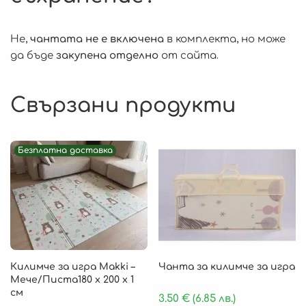
Не,
чантата не е включена
в комплекта, но може
да бъде
закупена отделно
от сайта.
Свързани продукти
Безплатна доставка
Килимче за игра Makki –
Чанта за килимче за игра
Мече/Писта180 x 200 x 1
см
3.50
€
(6.85 лв.)