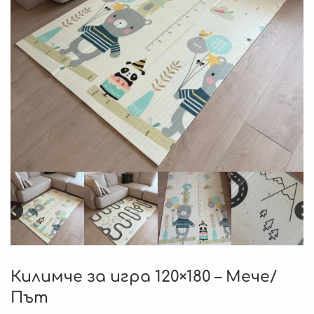
Килимче за игра 120×180 – Мече/
Път