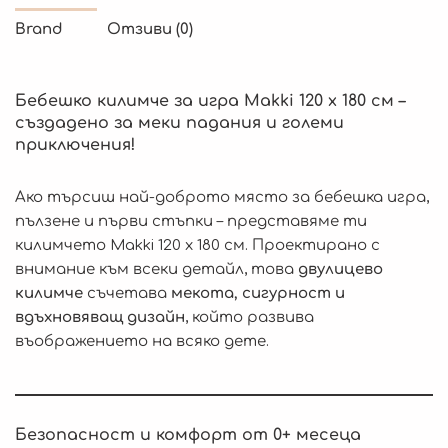
Brand
Отзиви (0)
Бебешко килимче за игра Makki 120 x 180 см –
създадено за меки падания и големи
приключения!
Ако търсиш най-доброто място за бебешка игра,
пълзене и първи стъпки – представяме ти
килимчето Makki 120 x 180 см. Проектирано с
внимание към всеки детайл, това
двулицево
килимче
съчетава
мекота, сигурност и
вдъхновяващ дизайн
, който развива
въображението на всяко дете.
Безопасност и комфорт от 0+ месеца