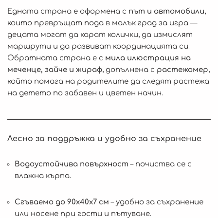
Едната страна е оформена с
път и автомобили
,
които превръщат пода в малък град за игра —
децата могат да карат колички, да измислят
маршрути и да развиват координацията си.
Обратната страна е с
мила илюстрация на
меченце, зайче и жираф
, допълнена с
растежомер
,
който помага на родителите да следят растежа
на детето по забавен и цветен начин.
Лесно за поддръжка и удобно за съхранение
Водоустойчива повърхност
– почиства се с
влажна кърпа.
Сгъваемо до 90x40x7 см
– удобно за съхранение
или носене при гости и пътуване.