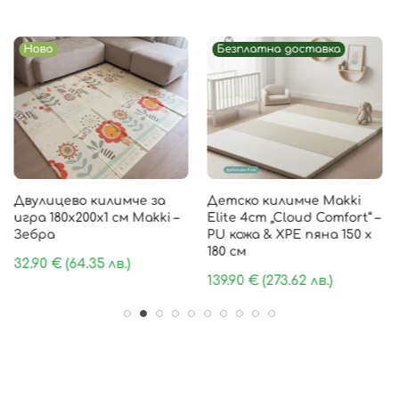
Ново
Безплатна доставка
Двулицево килимче за
Детско килимче Makki
игра 180х200х1 см Makki –
Elite 4cm „Cloud Comfort“ –
Зебра
PU кожа & XPE пяна 150 х
180 см
32.90
€
(64.35 лв.)
139.90
€
(273.62 лв.)