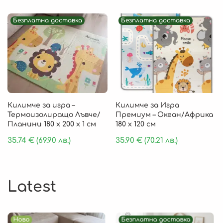
Безплатна доставка
Безплатна доставка
Килимче за игра –
Килимче за Игра
Термоизолиращо Лъвче/
Премиум – Океан/Африка
Планини 180 x 200 x 1 см
180 х 120 см
35.74
€
(69.90 лв.)
35.90
€
(70.21 лв.)
Latest
Ново
Безплатна доставка