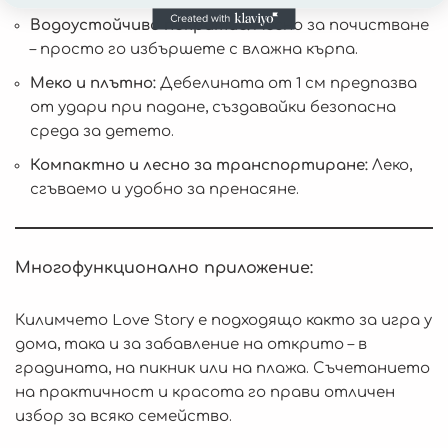
Водоустойчиво покритие:
Лесно за почистване
– просто го избършете с влажна кърпа.
Меко и плътно:
Дебелината от 1 см предпазва
от удари при падане, създавайки безопасна
среда за детето.
Компактно и лесно за транспортиране:
Леко,
сгъваемо и удобно за пренасяне.
Многофункционално приложение:
Килимчето Love Story е подходящо както за игра у
дома, така и за забавление на открито – в
градината, на пикник или на плажа. Съчетанието
на практичност и красота го прави отличен
избор за всяко семейство.