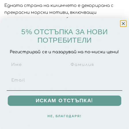
Едната страна на килимчето е декорирана с
прекрасни морски мотиви, включващи
костенурки, октоподи, риби и корали, които
стимулират въображението на детето.
5% ОТСТЪПКА ЗА НОВИ
Другата страна представя нежна илюстрация
ПОТРЕБИТЕЛИ
със слончета и сърца, която създава уют и
спокойна атмосфера за игра.
Регистрирай се и пазарувай на по-ниски цени!
Основни характеристики:
Термоизолация:
Ефективно изолира от
студения под, осигурявайки комфортна зона за
ИСКАМ ОТСТЪПКА!
игра и пълзене.
Хипоалергично и безопасно:
Изработено от
НЕ, БЛАГОДАРЯ!
материал, който не дразни чувствителната
кожа на бебето.