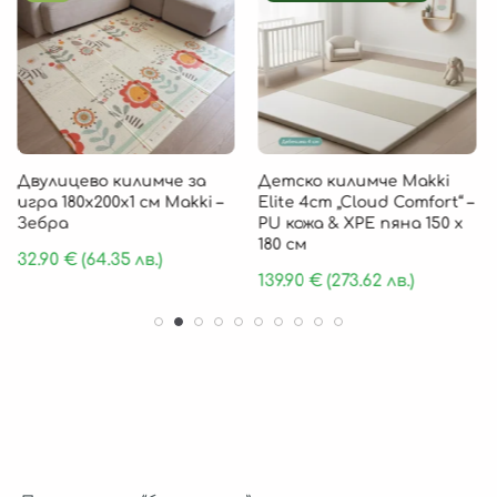
Двулицево килимче за
Детско килимче Makki
игра 180х200х1 см Makki –
Elite 4cm „Cloud Comfort“ –
Зебра
PU кожа & XPE пяна 150 х
180 см
32.90
€
(64.35 лв.)
139.90
€
(273.62 лв.)