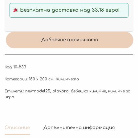
Безплатна доставка над 33.18 евро!
Добавяне в количката
Код:
10-833
Категории:
180 x 200 см
,
Килимчета
Етикети:
newmodel25
,
playpro
,
бебешко килимче
,
килимче за
игра
Описание
Допълнителна информация