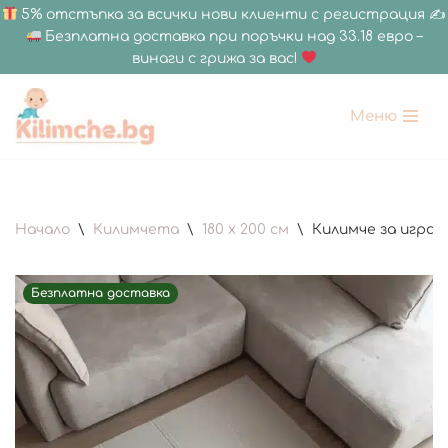
5% отстъпка за всички нови клиенти с регистрация ✍
Безплатна доставка при поръчки над 33.18 евро –
винаги с грижа за вас!
Меню
Продължете
към
съдържанието
Начало
\
Килимчета
\
180 x 200 см
\
Килимче за игра –
Безплатна доставка