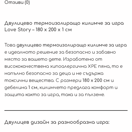
Отзиви (0)
Двулицево термоизолиращо килимче за игра
Love Story – 180 x 200 x 1 см
Това
двулицево термоизолиращо килимче за игра
е идеалното решение за безопасно и забавно
място за вашето дете. Изработено от
висококачествена хипоалергична XPE пяна, то е
напълно безопасно за деца и не съдържа
токсични вещества. С размери
180 x 200 см
и
дебелина
1 см
, килимчето предлага комфорт и
защита както за игра, така и за пълзене.
Двулицев дизайн за разнообразна игра: