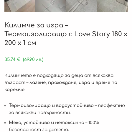
Килимче за игра –
Термоизолиращо с Love Story 180 x
200 x 1 см
35.74
€
(69.90 лв.)
Килимчето е подходящо за деца от всякаква
възраст –
лазене, прохождане, игра и време по
коремче
.
Термоизолиращо и водоустойчиво
– перфектно
за всякакви повърхности.
Меко, устойчиво и нетоксично
– 100%
безопасност за детето.