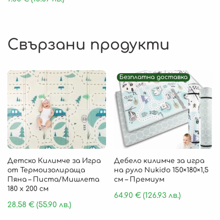
Свързани продукти
Безплатна доставка
Детско Килимче за Игра
Дебело килимче за игра
от Термоизолираща
на руло Nukido 150×180×1,5
Пяна – Писта/Мишлета
см – Премиум
180 x 200 см
64.90
€
(126.93 лв.)
28.58
€
(55.90 лв.)