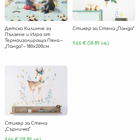
Детско Килимче за
Стикер за Стена „Панда“
Пълзене и Игра от
Термоизолираща Пяна –
9.66
€
(18.89 лв.)
„Панда“ – 180х200см
Стикер за Стена
„Сърничка“
9.66
€
(18.89 лв.)