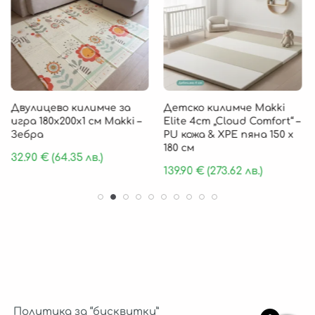
Двулицево килимче за
Детско килимче Makki
игра 180х200х1 см Makki –
Elite 4cm „Cloud Comfort“ –
Зебра
PU кожа & XPE пяна 150 х
180 см
32.90
€
(64.35 лв.)
139.90
€
(273.62 лв.)
Политика за “бисквитки”