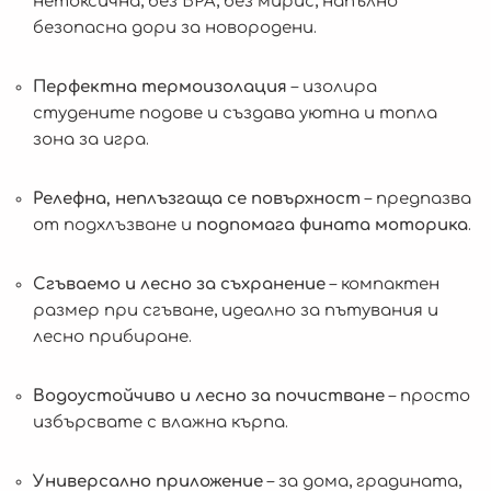
нетоксична, без BPA, без мирис, напълно
безопасна дори за новородени.
Перфектна термоизолация
– изолира
студените подове и създава уютна и топла
зона за игра.
Релефна, неплъзгаща се повърхност
– предпазва
от подхлъзване и
подпомага фината моторика
.
Сгъваемо и лесно за съхранение
– компактен
размер при сгъване, идеално за пътувания и
лесно прибиране.
Водоустойчиво и лесно за почистване
– просто
избърсвате с влажна кърпа.
Универсално приложение
– за дома, градината,