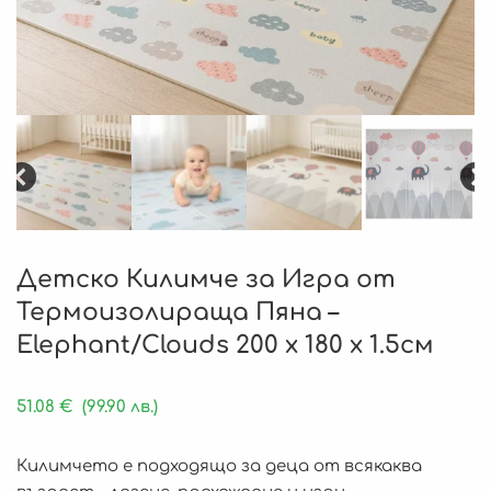
Детско Килимче за Игра от
Термоизолираща Пяна –
Elephant/Clouds 200 x 180 x 1.5см
51.08
€
(99.90 лв.)
Килимчето е подходящо за деца от всякаква