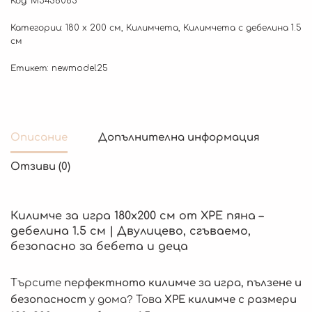
Код:
М3456085
Категории:
180 x 200 см
,
Килимчета
,
Килимчета с дебелина 1.5
см
Етикет:
newmodel25
Описание
Допълнителна информация
Отзиви (0)
Килимче за игра 180х200 см от XPE пяна –
дебелина 1.5 см | Двулицево, сгъваемо,
безопасно за бебета и деца
Търсите
перфектното килимче за игра, пълзене и
безопасност
у дома? Това
XPE килимче с размери