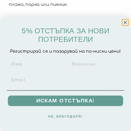
плажа, парка или пикник.
5% ОТСТЪПКА ЗА НОВИ
ПОЛЗИ ЗА ДЕТЕТО:
ПОТРЕБИТЕЛИ
Подходящо за
tummy time, пълзене и игра
още
Регистрирай се и пазарувай на по-ниски цени!
от първите месеци.
Предпазва коленете и ставите, подпомага
здравословното костно развитие.
Превръща пода в безопасна и мека игрална
зона.
ИСКАМ ОТСТЪПКА!
НЕ, БЛАГОДАРЯ!
РАЗМЕРИ И СПЕЦИФИКАЦИИ: