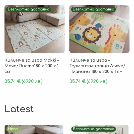
Безплатна доставка
Безплатна доставка
Килимче за игра Makki –
Килимче за игра –
Мече/Писта180 x 200 x 1
Термоизолиращо Лъвче/
см
Планини 180 x 200 x 1 см
35.74
€
(69.90 лв.)
35.74
€
(69.90 лв.)
Latest
Ново
Безплатна доставка