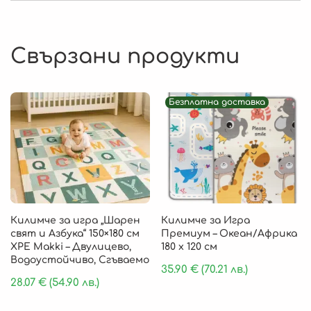
Свързани продукти
Безплатна доставка
Килимче за игра „Шарен
Килимче за Игра
свят и Азбука“ 150×180 см
Премиум – Океан/Африка
XPE Makki – Двулицево,
180 х 120 см
Водоустойчиво, Сгъваемо
35.90
€
(70.21 лв.)
28.07
€
(54.90 лв.)