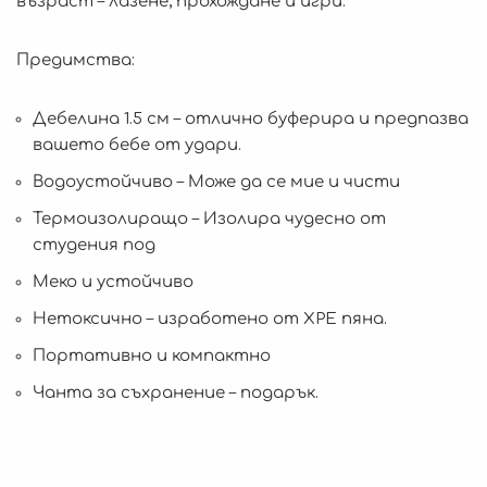
възраст – лазене, прохождане и игри.
Предимства:
Дебелина 1.5 см – отлично буферира и предпазва
вашето бебе от удари.
Водоустойчиво – Може да се мие и чисти
Термоизолиращо – Изолира чудесно от
студения под
Меко и устойчиво
Нетоксично – изработено от XPE пяна.
Портативно и компактно
Чанта за съхранение – подарък.