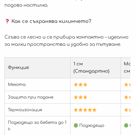
подова настилка.
Как се съхранява килимчето?
Сгъва се лесно и се прибира компактно – идеално
за малки пространства и удобно за пътуване.
1 см
Makk
Функция
(Стандартно)
см
Мекота
Защита при падане
Термоизолация
Подходящо за бебета до 1
Подходящо
От
г.