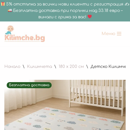
5% отстъпка за всички нови клиенти с регистрация ✍
Безплатна доставка при поръчки над 33.18 евро –
винаги с грижа за вас!
Меню
Продължете
към
съдържанието
Начало
\
Килимчета
\
180 x 200 см
\
Детско Килимче за
Безплатна доставка