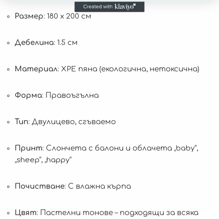
Размер
: 180 x 200 см
Дебелина
: 1.5 см
Материал
: XPE пяна (екологична, нетоксична)
Форма
: Правоъгълна
Тип
: Двулицево, сгъваемо
Принт
: Слончета с балони и облачета „baby“,
„sheep“, „happy“
Почистване
: С влажна кърпа
Цвят
: Пастелни тонове – подходящи за всяка