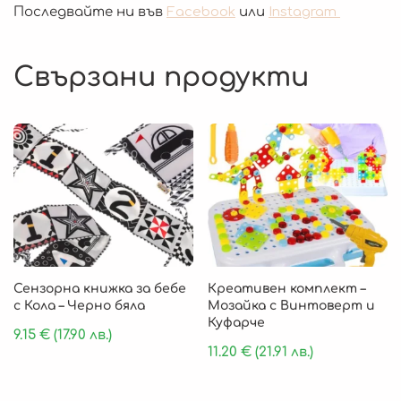
Последвайте ни във
Facebook
или
Instagram
Свързани продукти
Сензорна книжка за бебе
Креативен комплект –
с Кола – Черно бяла
Мозайка с Винтоверт и
Куфарче
9.15
€
(17.90 лв.)
11.20
€
(21.91 лв.)