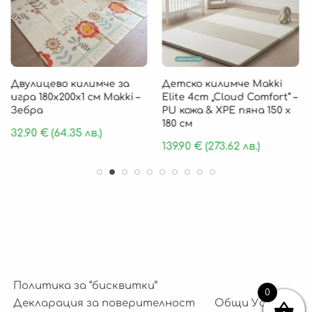
Двулицево килимче за
Детско килимче Makki
игра 180х200х1 см Makki –
Elite 4cm „Cloud Comfort“ –
Зебра
PU кожа & XPE пяна 150 х
180 см
32.90
€
(64.35 лв.)
139.90
€
(273.62 лв.)
Политика за “бисквитки”
0
Декларация за поверителност
Общи Условия