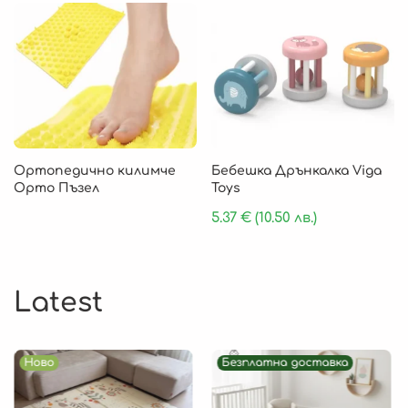
Ортопедично килимче
Бебешка Дрънкалка Viga
Орто Пъзел
Toys
5.37
€
(10.50 лв.)
Latest
Ново
Безплатна доставка