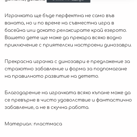
Играчката ще бъде перфектна не само във
ваната, но и по време на съвместна игра в
басейна или докато релаксирате край езерото.
Вашето дете ще може да прекара всяко водно
приключение с приятелски настроени динозаври.
Прекрасна играчка с динозаври е предложение за
страхотно забавление и форма за подпомагане
на правилното развитие на детето.
Благодарение на играчката всяко къпане може да
се превърне в чисто удоволствие и фантастично
забавление, а не в скучна работа.
Материал: пластмаса