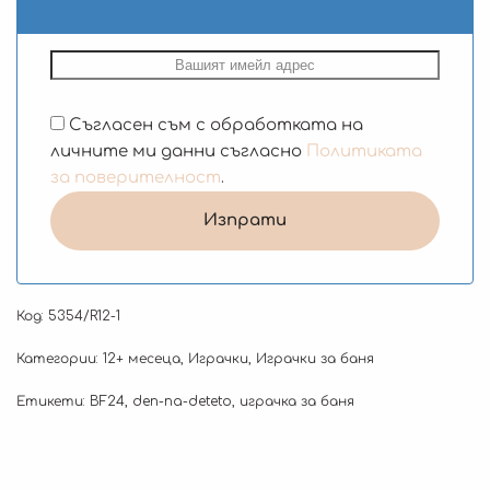
Съгласен съм с обработката на
личните ми данни съгласно
Политиката
за поверителност
.
Код:
5354/R12-1
Категории:
12+ месеца
,
Играчки
,
Играчки за баня
Етикети:
BF24
,
den-na-deteto
,
играчка за баня