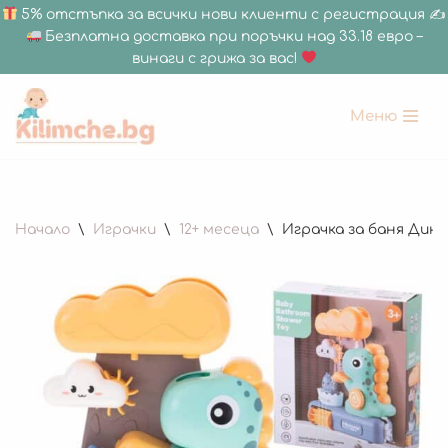
5% отстъпка за всички нови клиенти с регистрация ✍
Безплатна доставка при поръчки над 33.18 евро –
винаги с грижа за вас!
Меню
Продължете
към
съдържанието
Начало
\
Играчки
\
12+ месеца
\
Играчка за баня Дин