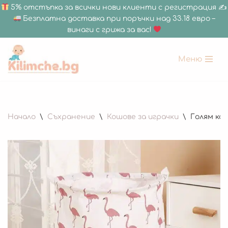
5% отстъпка за всички нови клиенти с регистрация ✍
Безплатна доставка при поръчки над 33.18 евро –
винаги с грижа за вас!
Меню
Продължете
към
съдържанието
Начало
\
Съхранение
\
Кошове за играчки
\
Голям кош