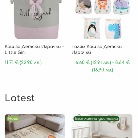
Кош за Детски Играчки –
Голям Кош за Детски
Little Girl
Играчки
11.71
€
(22.90 лв.)
6.60
€
(12.91 лв.)
–
8.64
€
(16.90 лв.)
Latest
Ново
Безплатна доставка