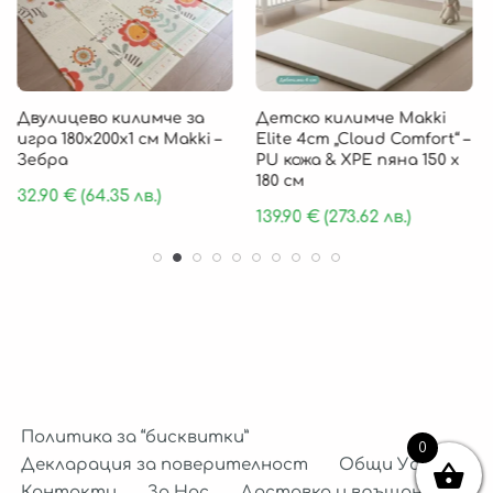
Двулицево килимче за
Детско килимче Makki
игра 180х200х1 см Makki –
Elite 4cm „Cloud Comfort“ –
Зебра
PU кожа & XPE пяна 150 х
180 см
32.90
€
(64.35 лв.)
139.90
€
(273.62 лв.)
Политика за “бисквитки”
0
Декларация за поверителност
Общи Условия
Контакти
За Нас
Доставка и връщане