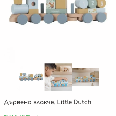
Дървено влакче, Little Dutch