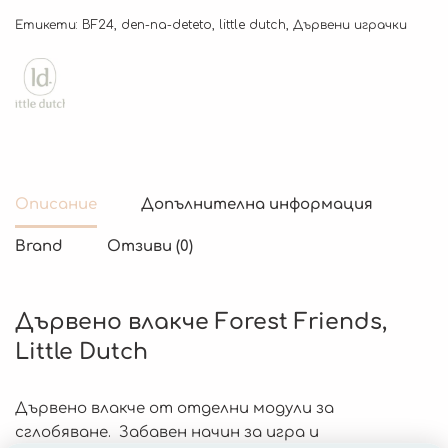
Етикети:
BF24
,
den-na-deteto
,
little dutch
,
Дървени играчки
Описание
Допълнителна информация
Brand
Отзиви (0)
Дървено влакче Forest Friends,
Little Dutch
Дървено влакче от отделни модули за
сглобяване. Забавен начин за игра и