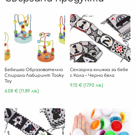
Бебешка Образователна
Сензорна книжка за бебе
Спирала Лабиринт Tooky
с Кола – Черно бяла
Toy
9.15
€
(17.90 лв.)
6.08
€
(11.89 лв.)