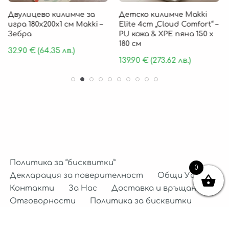
Двулицево килимче за
Детско килимче Makki
игра 180х200х1 см Makki –
Elite 4cm „Cloud Comfort“ –
Зебра
PU кожа & XPE пяна 150 х
180 см
32.90
€
(64.35 лв.)
139.90
€
(273.62 лв.)
Политика за “бисквитки”
0
Декларация за поверителност
Общи Условия
Контакти
За Нас
Доставка и връщане
Отговорности
Политика за бисквитки
Декларация за поверителност