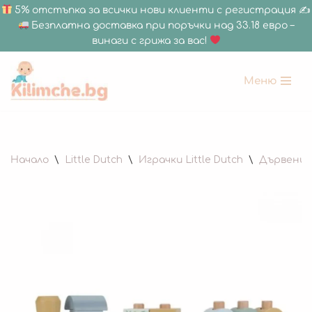
5% отстъпка за всички нови клиенти с регистрация ✍
Безплатна доставка при поръчки над 33.18 евро –
винаги с грижа за вас!
Меню
Продължете
към
съдържанието
Начало
\
Little Dutch
\
Играчки Little Dutch
\
Дървени 