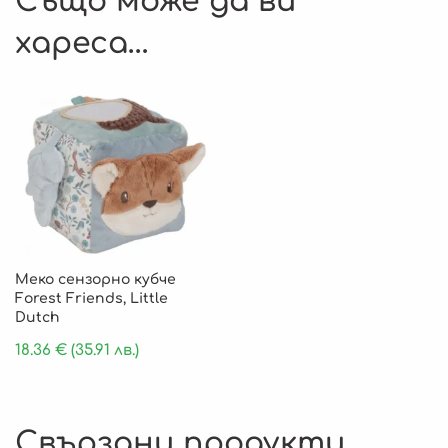
Също може да ви
хареса…
Меко сензорно кубче
Forest Friends, Little
Dutch
18.36
€
(35.91 лв.)
Свързани продукти