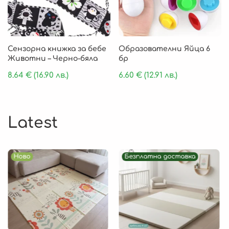
Сензорна книжка за бебе
Образователни Яйца 6
Животни – Черно-бяла
бр
8.64
€
(16.90 лв.)
6.60
€
(12.91 лв.)
Latest
Ново
Безплатна доставка