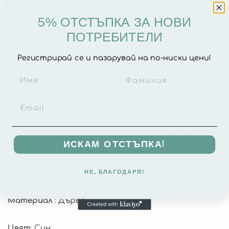
същевременно развиване на координацията
между ръцете и очите. Подредете всички блокове
5% ОТСТЪПКА ЗА НОВИ
един по един към трите вагона на дървения влак.
ПОТРЕБИТЕЛИ
Влакчето се състои от 17 части и е с дължина
Регистрирай се и пазарувай на по-ниски цени!
около 45 см.
Играчката е изработена с внимание към
детайла, без остри ръбове и перфектно
шлайфани елементи. Цветовете са красиви и
пастелни, а за тях са използвани нетоксични,
ИСКАМ ОТСТЪПКА!
щадящи бои.
НЕ, БЛАГОДАРЯ!
Материал
: Дърво
Цвят
: Син