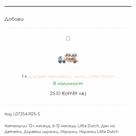
Добави:
Дървен
автовоз
с
коли,
Little
Dutch
1
×
Дървен автовоз с коли, Little Dutch
В наличност
25.51
€
(49.89 лв.)
Код:
LD7254/R25-5
Категории:
12+ месеца
,
6-12 месеца
,
Little Dutch
,
Ден на
Детето
,
Дървени играчки
,
Играчки
,
Играчки Little Dutch