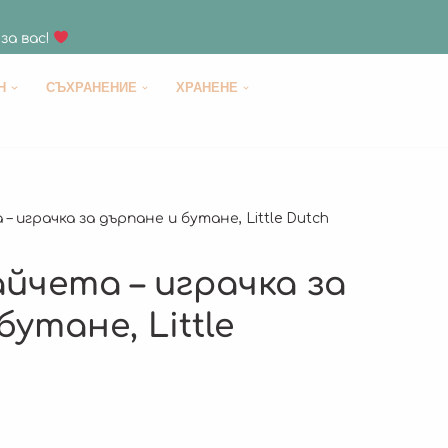
за вас!
H
СЪХРАНЕНИЕ
ХРАНЕНЕ
– играчка за дърпане и бутане, Little Dutch
йчета – играчка за
утане, Little