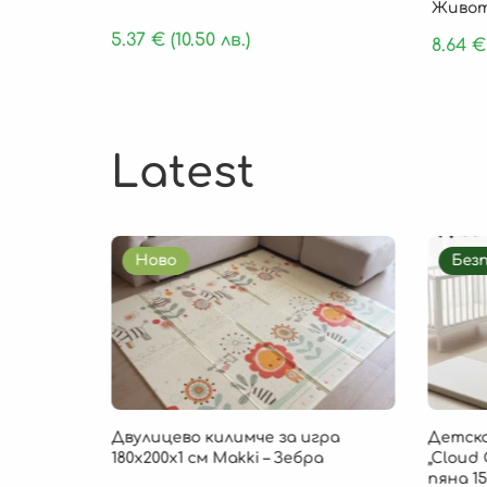
Живот
5.37
€
(10.50 лв.)
8.64
€
Latest
Ново
Без
85 × 1 см
Двулицево килимче за игра
Детско
, 9 части
180х200х1 см Makki – Зебра
„Cloud 
пяна 15