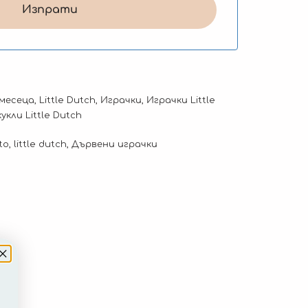
 месеца
,
Little Dutch
,
Играчки
,
Играчки Little
кли Little Dutch
to
,
little dutch
,
Дървени играчки