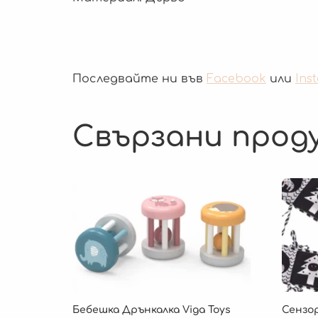
Последвайте ни във
Facebook
или
Ins
Свързани прод
Бебешка Дрънкалка Viga Toys
Сензор