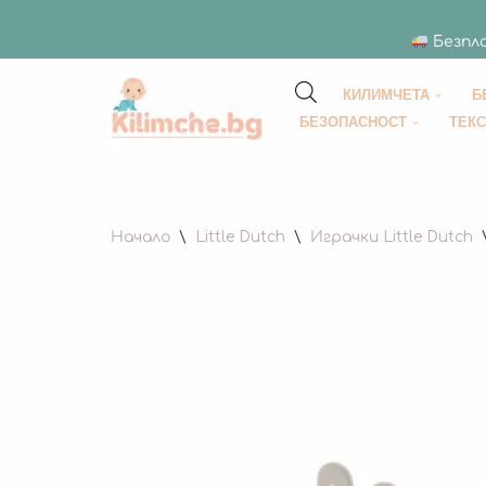
Безпла
КИЛИМЧЕТА
Б
Продължете
БЕЗОПАСНОСТ
ТЕК
към
съдържанието
Начало
\
Little Dutch
\
Играчки Little Dutch