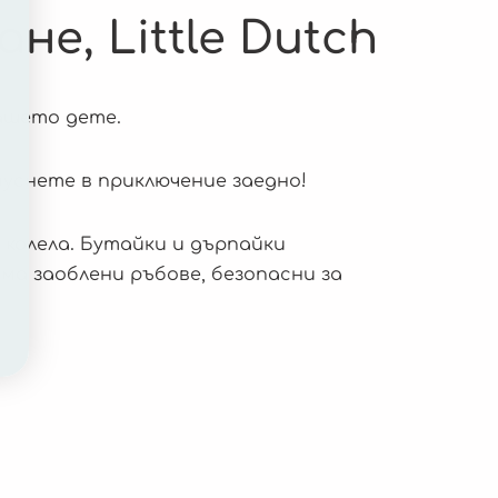
е, Little Dutch
ашето дете.
пуснете в приключение заедно!
 колела. Бутайки и дърпайки
ма заоблени ръбове, безопасни за