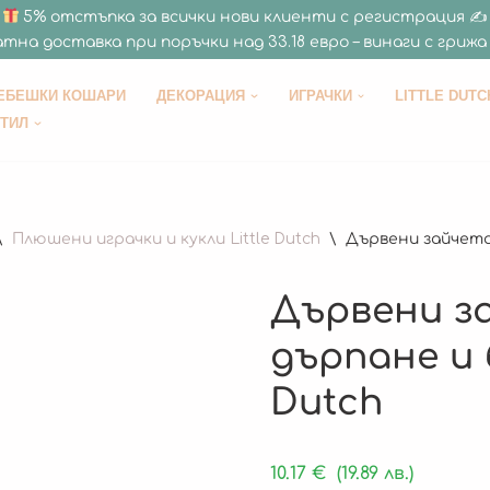
5% отстъпка за всички нови клиенти с регистрация ✍
тна доставка при поръчки над 33.18 евро – винаги с грижа 
ЕБЕШКИ КОШАРИ
ДЕКОРАЦИЯ
ИГРАЧКИ
LITTLE DUTC
СТИЛ
\
Плюшени играчки и кукли Little Dutch
\
Дървени зайчета 
Дървени за
дърпане и б
Dutch
10.17
€
(19.89 лв.)