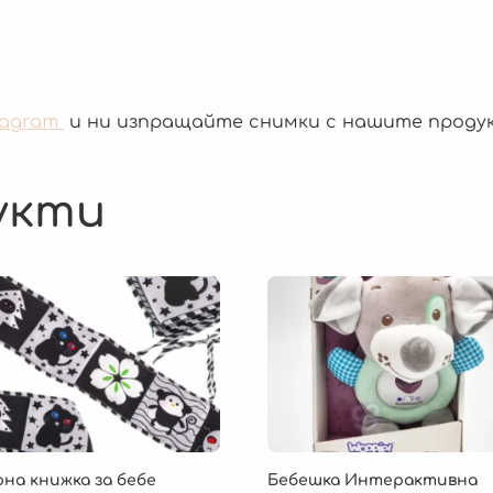
tagram
и ни изпращайте снимки с нашите проду
укти
на книжка за бебе
Бебешка Интерактивна