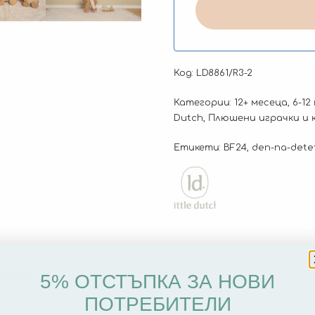
Код:
LD8861/R3-2
Категории:
12+ месеца
,
6-12
Dutch
,
Плюшени играчки и ку
Етикети:
BF24
,
den-na-dete
ация
Brand
Отзиви (0)
5% ОТСТЪПКА ЗА НОВИ
ПОТРЕБИТЕЛИ