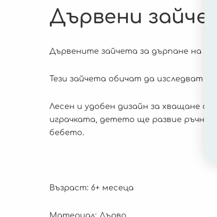
Дървени зайчет
Дървените зайчета за дърпане на м
Тези зайчета обичат да изследват къ
Лесен и удобен дизайн за хващане от
играчката, детето ще развие ръчните
бебето.
Възраст: 6+ месеца
Материал: Дърво