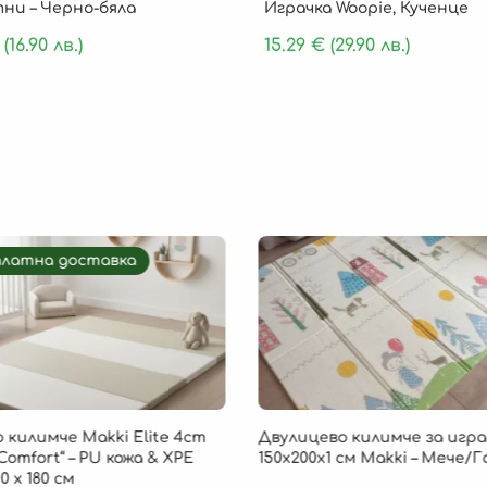
ни – Черно-бяла
Играчка Woopie, Кученце
(16.90 лв.)
15.29
€
(29.90 лв.)
платна доставка
 килимче Makki Elite 4cm
Двулицево килимче за игра
Comfort“ – PU кожа & XPE
150х200х1 см Makki – Мече/
0 х 180 см