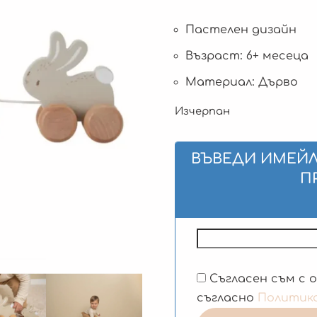
Пастелен дизайн
Възраст: 6+ месеца
Материал: Дърво
Изчерпан
ВЪВЕДИ ИМЕЙЛ
П
Съгласен съм с 
съгласно
Политик