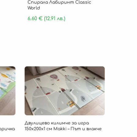
Спирала Лабиринт Classic
World
6.60
€
(12.91 лв.)
Безпла
Двулицево килимче за игра
Детско ки
Горичка
150х200х1 см Makki – Път и влакче
„Cloud Com
пяна 180 х