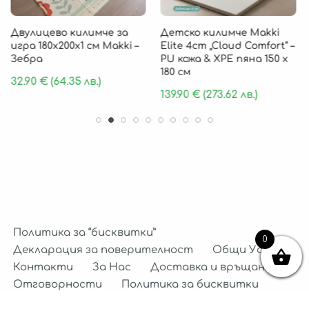
Двулицево килимче за
Детско килимче Makki
игра 180х200х1 см Makki –
Elite 4cm „Cloud Comfort“ –
Зебра
PU кожа & XPE пяна 150 х
180 см
32.90
€
(64.35 лв.)
139.90
€
(273.62 лв.)
Политика за “бисквитки”
0
Декларация за поверителност
Общи Условия
Контакти
За Нас
Доставка и връщане
Отговорности
Политика за бисквитки
Декларация за поверителност