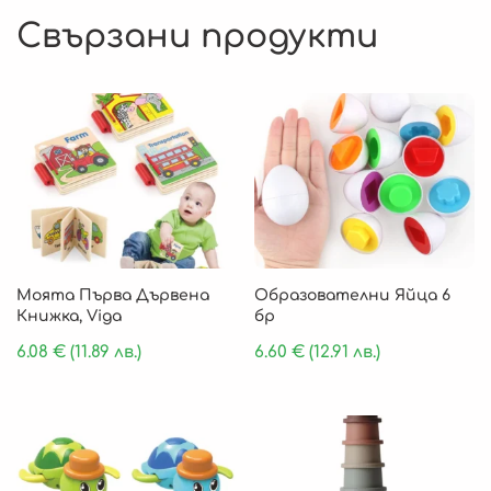
Свързани продукти
Моята Първа Дървена
Образователни Яйца 6
Книжка, Viga
бр
6.08
€
(11.89 лв.)
6.60
€
(12.91 лв.)