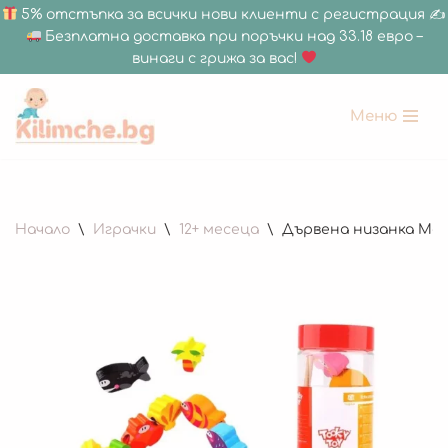
5% отстъпка за всички нови клиенти с регистрация ✍
Безплатна доставка при поръчки над 33.18 евро –
винаги с грижа за вас!
Меню
Продължете
към
съдържанието
Начало
\
Играчки
\
12+ месеца
\
Дървена низанка Мор