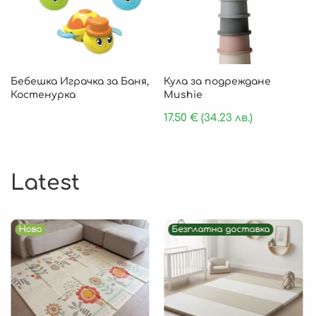
Бебешка Играчка за Баня,
Кула за подреждане
Костенурка
Mushie
17.50
€
(34.23 лв.)
Latest
Ново
Безплатна доставка