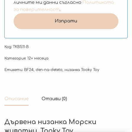
личните ми данни съгласно
Политиката
за поверителност
.
Код:
TKB511-B
Категория:
12+ месеца
Етикети:
BF24
,
den-na-deteto
,
низанка Tooky Toy
Описание
Отзиви (0)
Дървена низанка Морски
животни, Tooky Toy