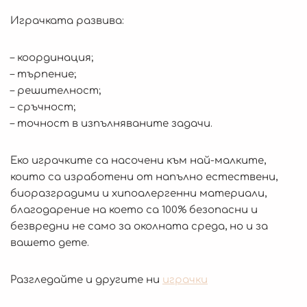
Играчката развива:
– координация;
– търпение;
– решителност;
– сръчност;
– точност в изпълняваните задачи.
Еко играчките са насочени към най-малките,
които са изработени от напълно естествени,
биоразградими и хипоалергенни материали,
благодарение на което са 100% безопасни и
безвредни не само за околната среда, но и за
вашето дете.
Разгледайте и другите ни
играчки