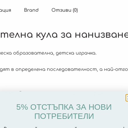
ация
Brand
Отзиви (0)
телна кула за нанизван
ческа образователна, детска играчка.
дят в определена последователност, а най-отго
детето Ви и ще му помогне да усъвършенства сл
5% ОТСТЪПКА ЗА НОВИ
ПОТРЕБИТЕЛИ