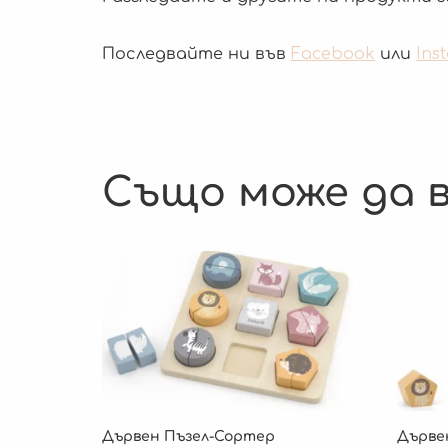
Последвайте ни във
Facebook
или
Ins
Също може да в
Дървен Пъзел-Сортер
Дърве