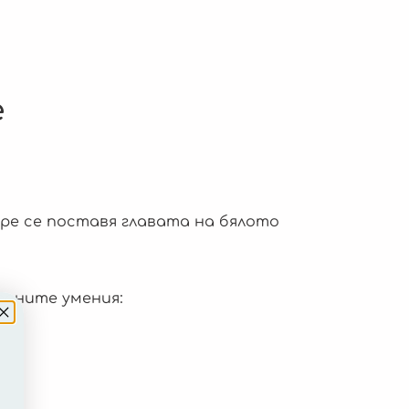
е
ре се поставя главата на бялото
едните умения: