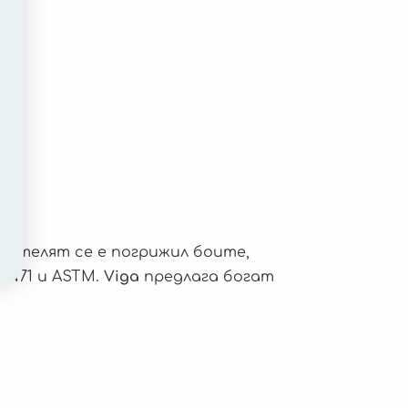
дителят се е погрижил боите,
EN71 и ASTM.
Viga
предлага богат