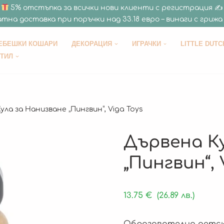
5% отстъпка за всички нови клиенти с регистрация ✍
тна доставка при поръчки над 33.18 евро – винаги с грижа 
ЕБЕШКИ КОШАРИ
ДЕКОРАЦИЯ
ИГРАЧКИ
LITTLE DUTC
СТИЛ
ула за Нанизване „Пингвин“, Viga Toys
Дървена К
„Пингвин“, 
13.75
€
(26.89 лв.)
Образователна детска