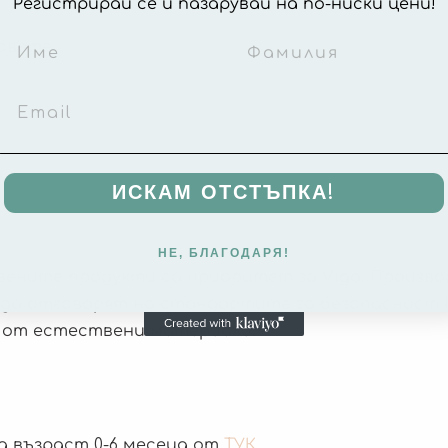
Регистрирай се и пазарувай на по-ниски цени!
товете
ИСКАМ ОТСТЪПКА!
НЕ, БЛАГОДАРЯ!
вените продукти са приоритет за
Viga.
Произво
, да отговарят на стандартите за безопасност 
 от естествени материали.
а възраст 0-6 месеца от
ТУК