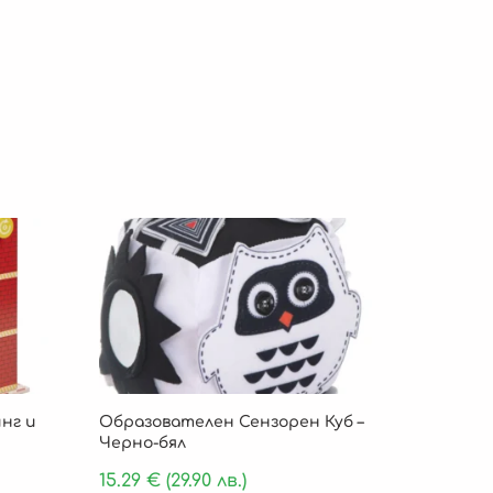
нг и
Образователен Сензорен Куб –
Черно-бял
15.29
€
(29.90 лв.)