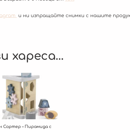
tagram
и ни изпращайте снимки с нашите проду
и хареса…
н Сортер – Пирамида с