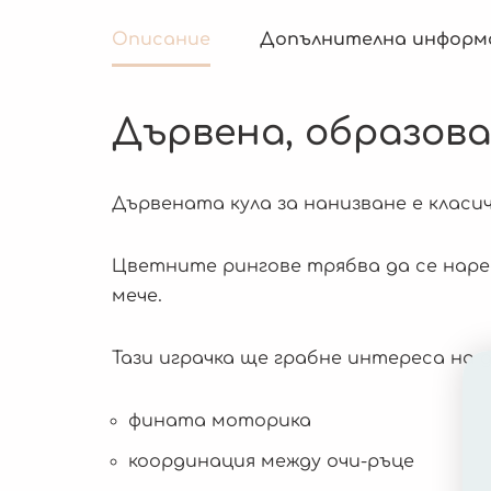
Описание
Допълнителна информ
Дървена, образова
Дървената кула за нанизване е класи
Цветните рингове трябва да се наре
мече.
Тази играчка ще грабне интереса на 
фината моторика
координация между очи-ръце