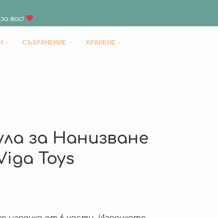
за вас!
H
СЪХРАНЕНИЕ
ХРАНЕНЕ
ула за Нанизване
Viga Toys
 играчка от 6 части. Играчката