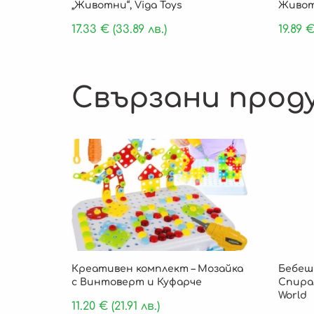
„Животни“, Viga Toys
Животн
17.33
€
(33.89 лв.)
19.89
Свързани прод
Креативен комплект – Мозайка
Бебеш
с Винтоверт и Куфарче
Спира
World
11.20
€
(21.91 лв.)