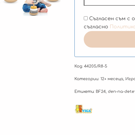
Съгласен съм с 
съгласно
Политик
Код:
44205/R8-5
Категории:
12+ месеца
,
Игр
Етикети:
BF24
,
den-na-dete