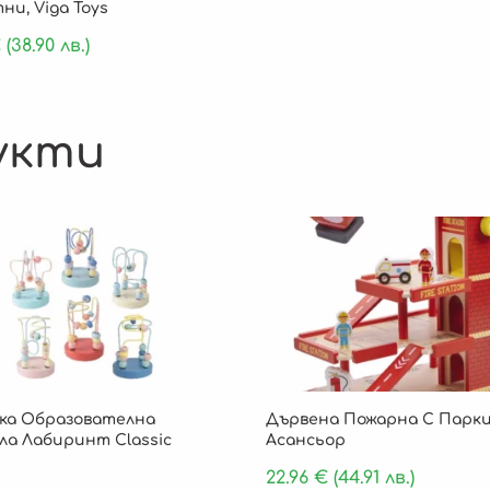
и, Viga Toys
€
(38.90 лв.)
укти
ка Образователна
Дървена Пожарна С Парки
ла Лабиринт Classic
Асансьор
22.96
€
(44.91 лв.)