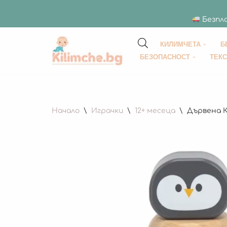
Безпла
КИЛИМЧЕТА
Б
Продължете
БЕЗОПАСНОСТ
ТЕК
към
съдържанието
Начало
\
Играчки
\
12+ месеца
\
Дървена К