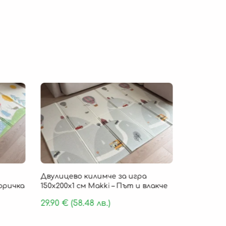
Безпла
Двулицево килимче за игра
Детско ки
Горичка
150х200х1 см Makki – Път и влакче
„Cloud Com
пяна 180 х
29.90
€
(58.48 лв.)
159.90
€
(