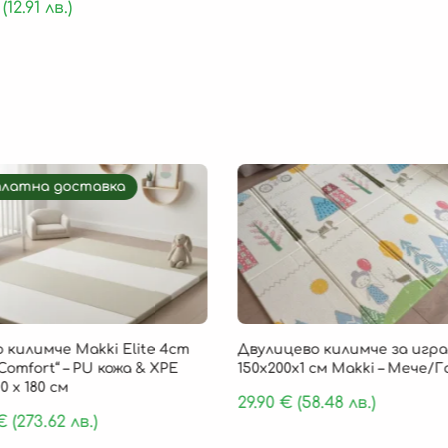
(12.91 лв.)
платна доставка
 килимче Makki Elite 4cm
Двулицево килимче за игра
Comfort“ – PU кожа & XPE
150х200х1 см Makki – Мече/
0 х 180 см
29.90
€
(58.48 лв.)
€
(273.62 лв.)