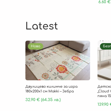
6.60
€
Latest
Ново
Без
85 × 1 см
Двулицево килимче за игра
Детско
, 9 части
180х200х1 см Makki – Зебра
„Cloud 
пяна 15
32.90
€
(64.35 лв.)
139.90