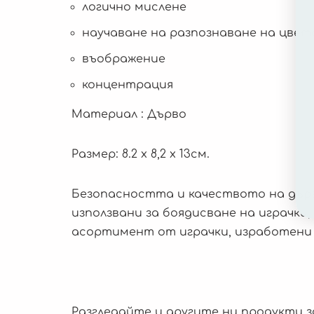
логично мислене
научаване на разпознаване на цве
въображение
концентрация
Материал : Дърво
Размер: 8.2 x 8,2 x 13см.
Безопасността и качеството на дър
използвани за боядисване на играчки
асортимент от играчки, изработени
Разгледайте и другите ни продукти з