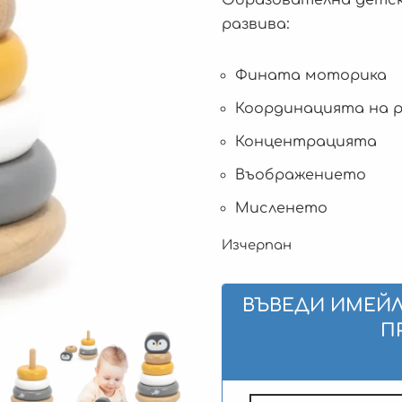
развива:
Фината моторика
Координацията на 
Концентрацията
Въображението
Мисленето
Изчерпан
ВЪВЕДИ ИМЕЙЛ
П