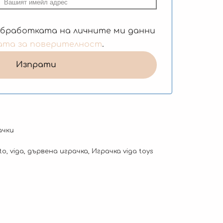
обработката на личните ми данни
ата за поверителност
.
ачки
to
,
viga
,
дървена играчка
,
Играчка viga toys