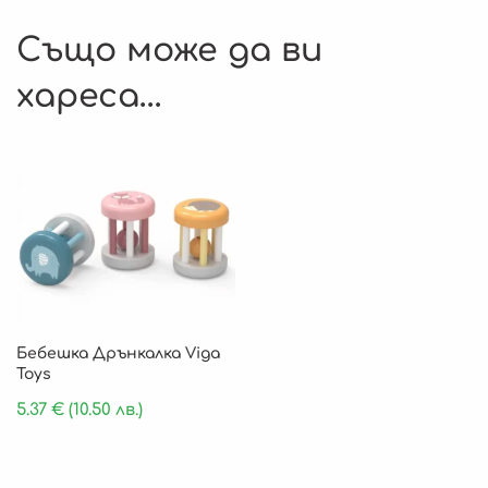
Също може да ви
хареса…
Бебешка Дрънкалка Viga
Toys
5.37
€
(10.50 лв.)