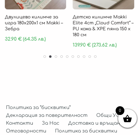
Двулицево килимче за
Детско килимче Makki
игра 180х200х1 см Makki –
Elite 4cm „Cloud Comfort“ –
Зебра
PU кожа & XPE пяна 150 х
180 см
32.90
€
(64.35 лв.)
139.90
€
(273.62 лв.)
Политика за “бисквитки”
0
Декларация за поверителност
Общи Условия
Контакти
За Нас
Доставка и връщане
Отговорности
Политика за бисквитки
Декларация за поверителност