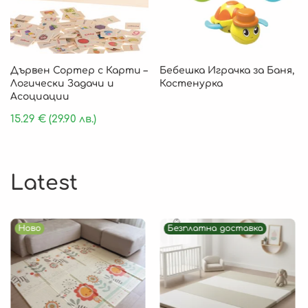
Дървен Сортер с Карти –
Бебешка Играчка за Баня,
Логически Задачи и
Костенурка
Асоциации
15.29
€
(29.90 лв.)
Latest
Ново
Безплатна доставка