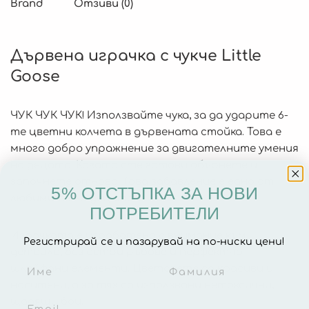
Brand
Отзиви (0)
Дървена играчка с чукче Little
Goose
ЧУК ЧУК ЧУК! Използвайте чука, за да ударите 6-
те цветни колчета в дървената стойка. Това е
много добро упражнение за двигателните умения
на децата. Когато сте готови обърнете и
започнете отново! Това забавление е едно от
5% ОТСТЪПКА ЗА НОВИ
любимите на децата.
ПОТРЕБИТЕЛИ
Играчката е изработена с внимание към
Регистрирай се и пазарувай на по-ниски цени!
детайла, без остри ръбове и перфектно
шлайфани елементи. Цветовете са красиви и
наситени, а за тях са използвани нетоксични,
щадящи бои.