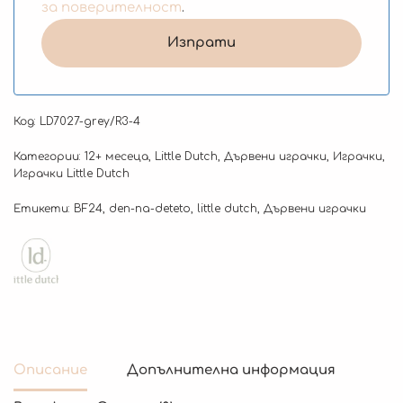
за поверителност
.
Код:
LD7027-grey/R3-4
Категории:
12+ месеца
,
Little Dutch
,
Дървени играчки
,
Играчки
,
Играчки Little Dutch
Етикети:
BF24
,
den-na-deteto
,
little dutch
,
Дървени играчки
Описание
Допълнителна информация