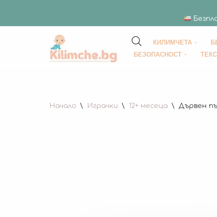
Безпла
КИЛИМЧЕТА
Б
Продължете
БЕЗОПАСНОСТ
ТЕК
към
съдържанието
Начало
\
Играчки
\
12+ месеца
\
Дървен пъ