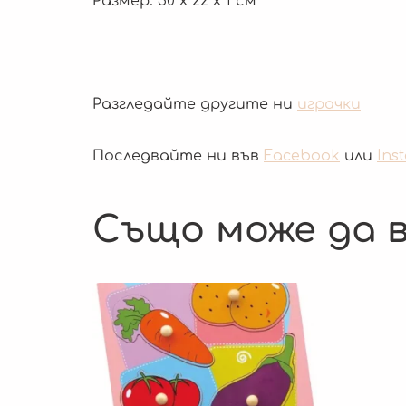
Размер: 30 x 22 x 1 см
Разгледайте другите ни
играчки
Последвайте ни във
Facebook
или
Ins
Също може да в