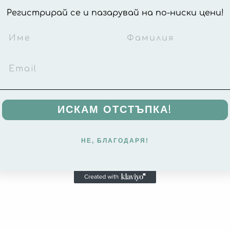
Регистрирай се и пазарувай на по-ниски цени!
рачка за деца на възраст над 18 месеца
бнатини и 17 елемента представящи животните 
изработена от най-висококачествени материали,
асни за здравето на децата.
ИСКАМ ОТСТЪПКА!
НЕ, БЛАГОДАРЯ!