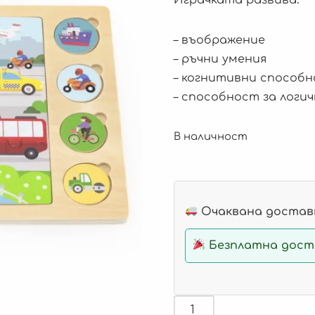
– въображение
– ръчни умения
– когнитивни способ
– способност за логи
В наличност
Очаквана доставк
Безплатна доста