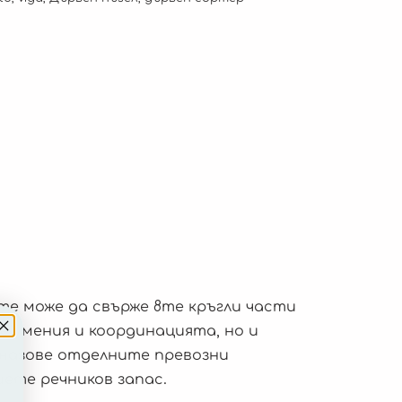
те може да свърже 8те кръгли части
е умения и координацията, но и
 назове отделните превозни
иете речников запас.