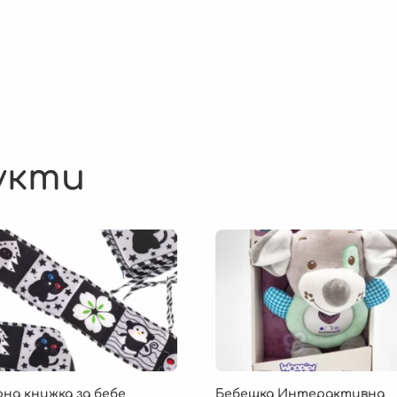
укти
на книжка за бебе
Бебешка Интерактивна