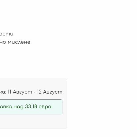
ности
чно мислене
а:
11 Август - 12 Август
вка над 33.18 евро!