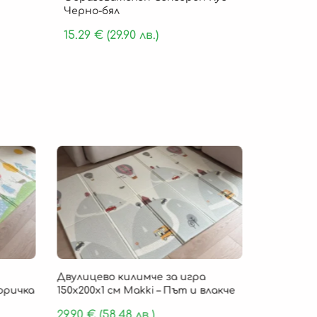
Черно-бял
15.29
€
(29.90 лв.)
Безпла
Двулицево килимче за игра
Детско ки
Горичка
150х200х1 см Makki – Път и влакче
„Cloud Com
пяна 180 х
29.90
€
(58.48 лв.)