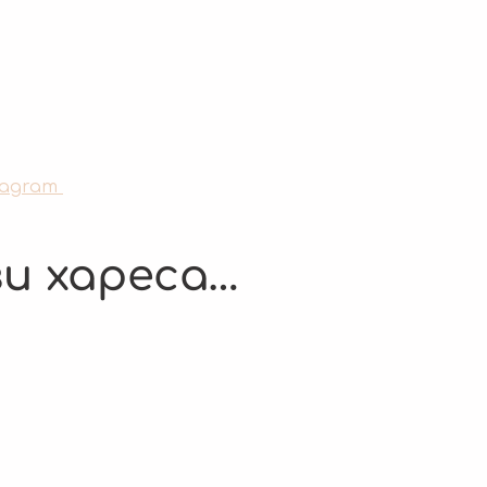
tagram
и хареса…