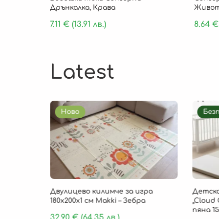
Дрънкалка, Крава
Живот
7.11
€
(13.91 лв.)
8.64
€
Latest
Ново
Без
85 × 1 см
Двулицево килимче за игра
Детско
, 9 части
180х200х1 см Makki – Зебра
„Cloud 
пяна 15
32.90
€
(64.35 лв.)