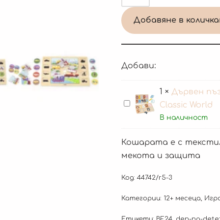
Добавяне в количк
Добави:
1
×
Дървен пъз
Дървен
Classic World
пъзел
В наличност
с
Кошарата е с текстил
животни
мекота и защита
и
числа,
Код:
44742/r5-3
Classic
World
Категории:
12+ месеца
,
Игр
Етикети:
BF24
,
den-na-dete