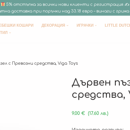
5% отстъпка за всички нови клиенти с регистрация ✍
тна доставка при поръчки над 33.18 евро – винаги с грижа 
ЕБЕШКИ КОШАРИ
ДЕКОРАЦИЯ
ИГРАЧКИ
LITTLE DUTC
СТИЛ
зел с Превозни средства, Viga Toys
Дървен пъз
средства, 
9.00
€
(17.60 лв.)
Играчката развива: