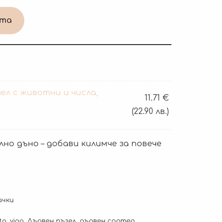
ата
ел с животни и числа,
11.71
€
(22.90 лв.)
но дъно – добави килимче за повече
ачки
to
,
viga
,
Дървен пъзел
,
дървен сортер