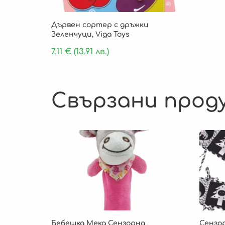
Дървен сортер с дръжки
Зеленчуци, Viga Toys
7.11
€
(13.91 лв.)
Свързани прод
Бебешка Мека Сензорна
Сензор