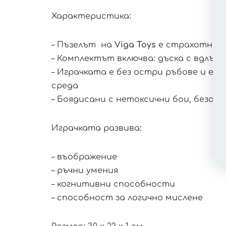
Характеристика:
– Пъзелът на
Viga Toys
е страхотна иг
– Комплектът включва: дъска с вдлъ
– Играчката е без остри ръбове и е 
среда
– Боядисани с нетоксични бои, безоп
Играчката развива:
– въображение
– ръчни умения
– когнитивни способности
– способност за логично мислене