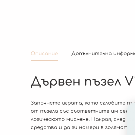
Описание
Допълнителна информ
Дървен пъзел V
Започнете играта, като сглобите пъз
от пъзела със съответните им сенки 
логическото мислене. Накрая, след 
средства и да ги намери в голямата п