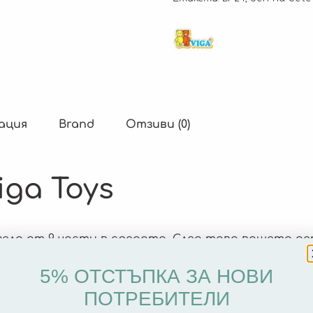
ация
Brand
Отзиви (0)
iga Toys
ела от 9 части в средата. След това вашето де
на дъската. Тази задача развива не само ръчнит
5% ОТСТЪПКА ЗА НОВИ
като съпостави всички елементи, детето може да
ПОТРЕБИТЕЛИ
одредена картина. Това е чудесен начин да разв