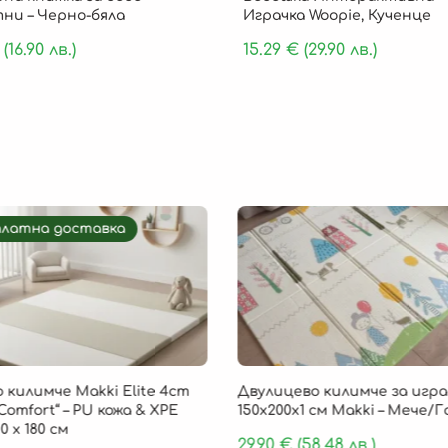
ни – Черно-бяла
Играчка Woopie, Кученце
(16.90 лв.)
15.29
€
(29.90 лв.)
платна доставка
 килимче Makki Elite 4cm
Двулицево килимче за игра
Comfort“ – PU кожа & XPE
150х200х1 см Makki – Мече/
0 х 180 см
29.90
€
(58.48 лв.)