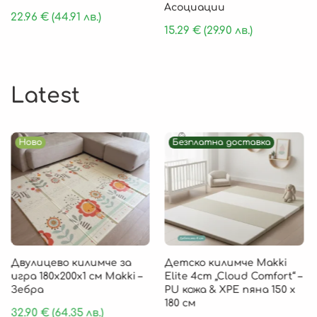
Асоциации
22.96
€
(44.91 лв.)
15.29
€
(29.90 лв.)
Latest
Ново
Безплатна доставка
Двулицево килимче за
Детско килимче Makki
игра 180х200х1 см Makki –
Elite 4cm „Cloud Comfort“ –
Зебра
PU кожа & XPE пяна 150 х
180 см
32.90
€
(64.35 лв.)