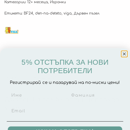
Категории:
12+ месеца
,
Играчки
Етикети:
BF24
,
den-na-deteto
,
viga
,
Дървен пъзел
5% ОТСТЪПКА ЗА НОВИ
Описание
Допълнителна информация
ПОТРЕБИТЕЛИ
Brand
Отзиви (0)
Регистрирай се и пазарувай на по-ниски цени!
Дървен Пъзел 5 части Пеперуда –
Viga
Дървените пъзели от Viga за деца от 18+ месеца