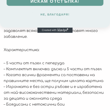
ИСКАМ ОТСТЪПКА!
са идеалното решение за игри в дома и детската
градина. Състои се от табло и 5 тематични
елемента, които се разполагат на него. Целият
НЕ, БЛАГОДАРЯ!
пъзел е изработен от дърво, боядисано с
безопасни за деца бои в ярки цветове, които ще
задоволят всяко око и ще предоставят много
забавление.
Характеристика:
– 5 части от пъзел с пеперуда
– Комплектът включва: дъска и 5 части от пъзел
– Когато всички фрагменти са поставени на
правилните места, ще получим цялата картина
– Играчката е без остри ръбове и е изработена
от най-висококачествени материали, безопасни
за децата и околната среда
– Боядисани с нетоксични бои