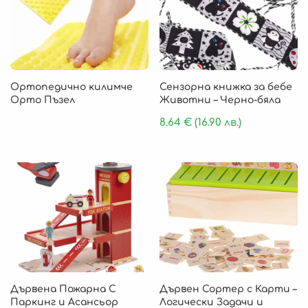
Ортопедично килимче
Сензорна книжка за бебе
Орто Пъзел
Животни – Черно-бяла
8.64
€
(16.90 лв.)
Дървена Пожарна С
Дървен Сортер с Карти –
Паркинг и Асансьор
Логически Задачи и