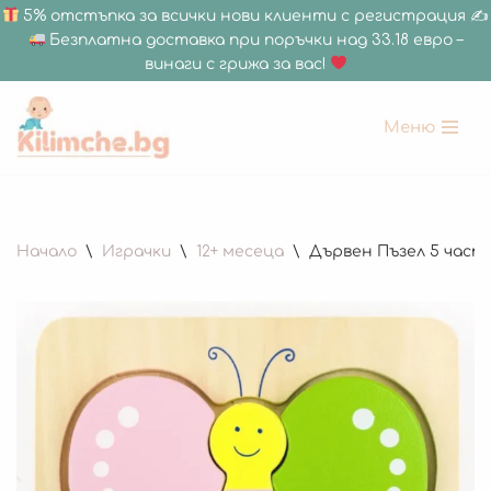
5% отстъпка за всички нови клиенти с регистрация ✍
Безплатна доставка при поръчки над 33.18 евро –
винаги с грижа за вас!
Меню
Продължете
към
съдържанието
Начало
\
Играчки
\
12+ месеца
\
Дървен Пъзел 5 части