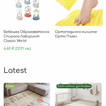
Бебешка Образователна
Ортопедично килимче
Спирала Лабиринт
Орто Пъзел
Classic World
6.60
€
(12.91 лв.)
Latest
Ново
Безплатна доставка