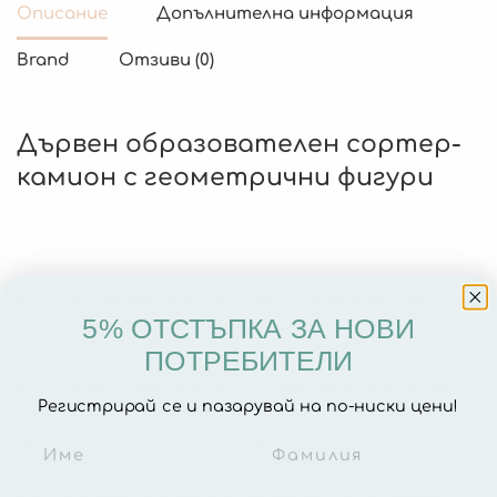
Описание
Допълнителна информация
Brand
Отзиви (0)
Дървен образователен сортер-
камион с геометрични фигури
Красив, многофункционален сортер в пастелни
5% ОТСТЪПКА ЗА НОВИ
цветове, който всяко дете ще хареса.
ПОТРЕБИТЕЛИ
В комплекта има 5 различни геометрични форми
Регистрирай се и пазарувай на по-ниски цени!
с числа, които детето трябва да постави в
правилните отвори на сортера.