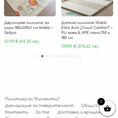
Двулицево килимче за
Детско килимче Makki
игра 180х200х1 см Makki –
Elite 4cm „Cloud Comfort“ –
Зебра
PU кожа & XPE пяна 150 х
180 см
32.90
€
(64.35 лв.)
139.90
€
(273.62 лв.)
Политика за “бисквитки”
0
Декларация за поверителност
Общи Условия
Контакти
За Нас
Доставка и връщане