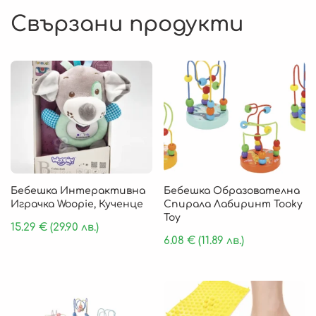
Свързани продукти
Бебешка Интерактивна
Бебешка Образователна
Играчка Woopie, Кученце
Спирала Лабиринт Tooky
Toy
15.29
€
(29.90 лв.)
6.08
€
(11.89 лв.)