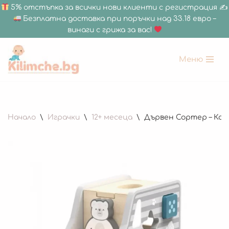
5% отстъпка за всички нови клиенти с регистрация ✍
Безплатна доставка при поръчки над 33.18 евро –
винаги с грижа за вас!
Меню
Продължете
към
съдържанието
Начало
\
Играчки
\
12+ месеца
\
Дървен Сортер – Ками