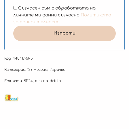
Съгласен съм с обработката на
личните ми данни съгласно
Политиката
за поверителност
.
Код:
44041/R8-5
Категории:
12+ месеца
,
Играчки
Етикети:
BF24
,
den-na-deteto