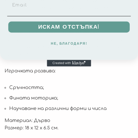
Камиончето има връв, благодарение на която
детето лесно може да дърпа камиончето.
Играчката е изработена с внимание към
ИСКАМ ОТСТЪПКА!
детайла, без остри ръбове и перфектно
шлайфани елементи. Цветовете са красиви и
НЕ, БЛАГОДАРЯ!
наситени, а за тях са използвани нетоксични,
щадящи бои.
Играчката развива:
Сръчността;
Фината моторика;
Научаване на различни форми и числа
Материал: Дърво
Размер: 18 x 12 x 6.5 см.