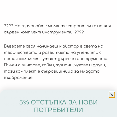
????️ Насърчавайте малките строители с нашия
дървен комплект инструменти! ????
Въведете своя начинаещ майстор в света на
творчеството и развитието на уменията с
нашия комплект кутия + дървени инструменти.
Пълен с винтове, гайки, триони, чукове и други,
този комплект е съкровищница за младото
въображение.
???? Вечна дървена изработка ????
Изработен от трайна дървесина, този комплект
5% ОТСТЪПКА ЗА НОВИ
може да се похвали с класически чар и
ПОТРЕБИТЕЛИ
дълготрайно качество. Неговата естествена
красота, независимо дали е в оригиналния си