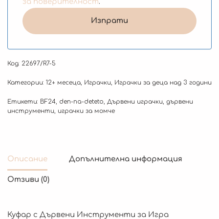
за поверителност
.
Код:
22697/R7-5
Категории:
12+ месеца
,
Играчки
,
Играчки за деца над 3 години
Етикети:
BF24
,
den-na-deteto
,
Дървени играчки
,
дървени
инструменти
,
играчки за момче
Описание
Допълнителна информация
Отзиви (0)
Куфар с Дървени Инструменти за Игра