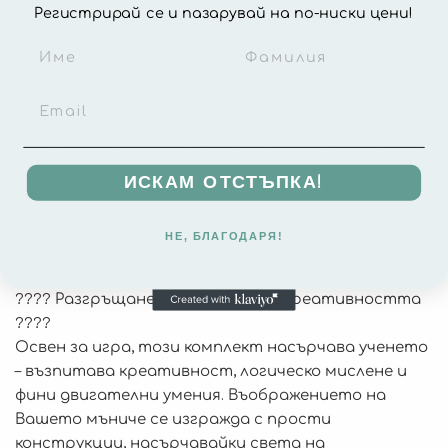
Регистрирай се и пазарувай на по-ниски цени!
нюанс или боядисана, пленява и издържа,
предлагайки вечна радост на всяко дете.
???? Безопасността на първо място, винаги
естествена ????
Проектирани с мисъл за детската безопасност,
нашите дървени инструменти гарантират
ИСКАМ ОТСТЪПКА!
безгрижна игра. Без изкуствени материали, те са
безопасни дори за онези любопитни малки
НЕ, БЛАГОДАРЯ!
устички, които изследват своя свят.
???? Разгръщане на уменията и креативността
????
Освен за игра, този комплект насърчава ученето
– възпитава креативност, логическо мислене и
фини двигателни умения. Въображението на
Вашето мъниче се изгражда с прости
конструкции, насърчавайки света на