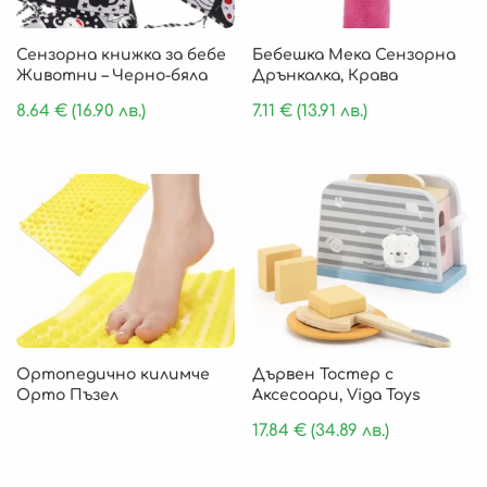
Сензорна книжка за бебе
Бебешка Мека Сензорна
Животни – Черно-бяла
Дрънкалка, Крава
8.64
€
(16.90 лв.)
7.11
€
(13.91 лв.)
Ортопедично килимче
Дървен Тостер с
Орто Пъзел
Аксесоари, Viga Toys
17.84
€
(34.89 лв.)