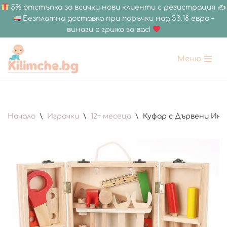
5% отстъпка за всички нови клиенти с регистрация ✍
Безплатна доставка при поръчки над 33.18 евро –
винаги с грижа за вас!
Меню
Продължете
към
съдържанието
Начало
\
Играчки
\
12+ месеца
\
Куфар с Дървени Ин