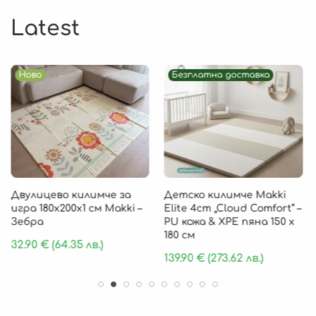
Latest
Ново
Безплатна доставка
Двулицево килимче за
Детско килимче Makki
игра 180х200х1 см Makki –
Elite 4cm „Cloud Comfort“ –
Зебра
PU кожа & XPE пяна 150 х
180 см
32.90
€
(64.35 лв.)
139.90
€
(273.62 лв.)