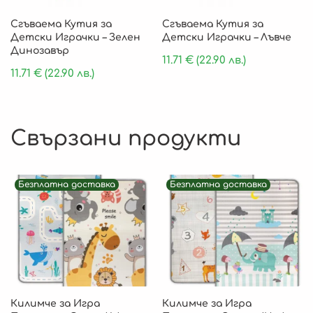
Сгъваема Кутия за
Сгъваема Кутия за
Детски Играчки – Зелен
Детски Играчки – Лъвче
Динозавър
11.71
€
(22.90 лв.)
11.71
€
(22.90 лв.)
Свързани продукти
Безплатна доставка
Безплатна доставка
Килимче за Игра
Килимче за Игра