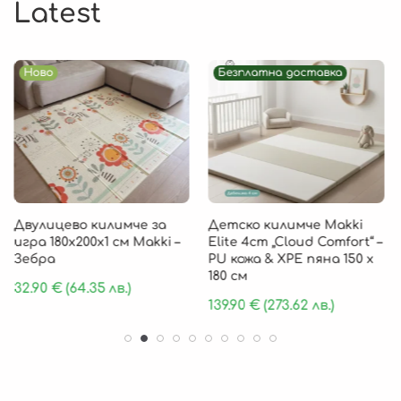
Latest
Ново
Безплатна доставка
Двулицево килимче за
Детско килимче Makki
игра 180х200х1 см Makki –
Elite 4cm „Cloud Comfort“ –
Зебра
PU кожа & XPE пяна 150 х
180 см
32.90
€
(64.35 лв.)
139.90
€
(273.62 лв.)