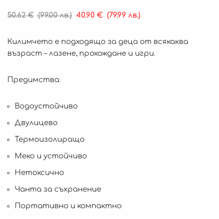
50.62
€
(99.00 лв.)
40.90
€
(79.99 лв.)
Килимчето е подходящо за деца от всякаква
възраст – лазене, прохождане и игри.
Предимства:
Водоустойчиво
Двулицево
Термоизолиращо
Меко и устойчиво
Нетоксично
Чанта за съхранение
Портативно и компактно