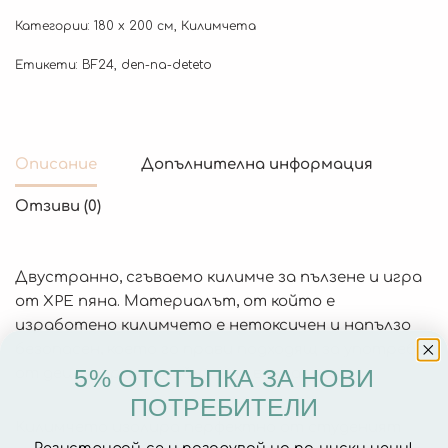
Категории:
180 x 200 см
,
Килимчета
Етикети:
BF24
,
den-na-deteto
Описание
Допълнителна информация
Отзиви (0)
Двустранно, сгъваемо килимче за пълзене и игра
от XPE пяна. Материалът, от който е
изработено килимчето е нетоксичен и напълзо
безопасен, което го прави подходящ за употреба
5% ОТСТЪПКА ЗА НОВИ
от деца, дори и в най-ранна възраст.
ПОТРЕБИТЕЛИ
Килимчето изолира перфектно от студеният
Регистрирай се и пазарувай на по-ниски цени!