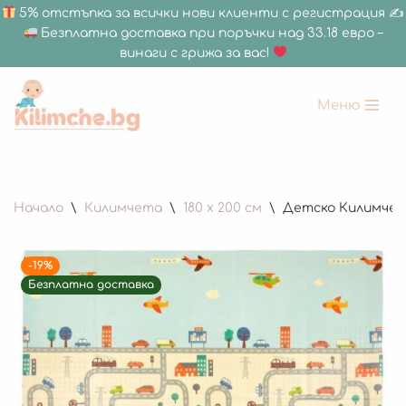
5% отстъпка за всички нови клиенти с регистрация ✍
Безплатна доставка при поръчки над 33.18 евро –
винаги с грижа за вас!
Меню
Продължете
към
съдържанието
Начало
\
Килимчета
\
180 x 200 см
\
Детско Килимче з
-19%
Безплатна доставка