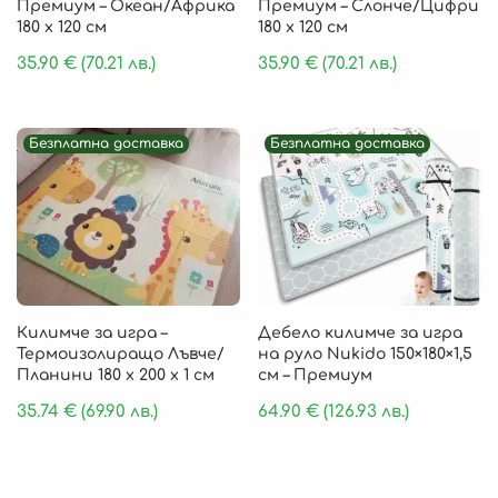
Премиум – Океан/Африка
Премиум – Слонче/Цифри
180 х 120 см
180 х 120 см
35.90
€
(70.21 лв.)
35.90
€
(70.21 лв.)
Безплатна доставка
Безплатна доставка
Килимче за игра –
Дебело килимче за игра
Термоизолиращо Лъвче/
на руло Nukido 150×180×1,5
Планини 180 x 200 x 1 см
см – Премиум
35.74
€
(69.90 лв.)
64.90
€
(126.93 лв.)