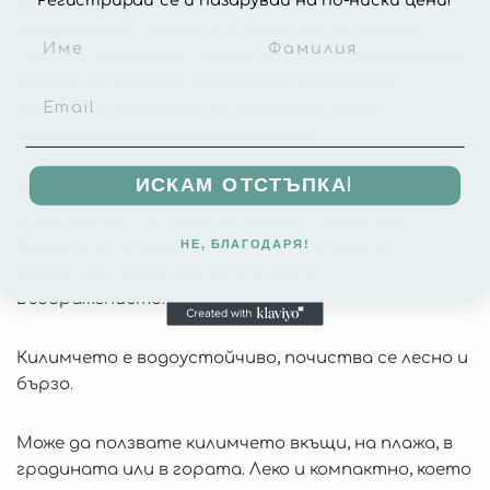
под. Меко е и комфортно, но в същото време
достатъчно плътно и устойчиво на натиск.
Чудесно буферира и обира удара при евентуално
падане на детето. Осигурява защита на
костното развитие на бебетата, като
предпазва коленете при пълзене.
ИСКАМ ОТСТЪПКА!
Релефната повърхност предпазва от
подхлъзване и в същото време стимулира
фината моторика на децата. Цветните
НЕ, БЛАГОДАРЯ!
принтове стимулират зрението и
въображението.
Килимчето е водоустойчиво, почиства се лесно и
бързо.
Може да ползвате килимчето вкъщи, на плажа, в
градината или в гората. Леко и компактно, което