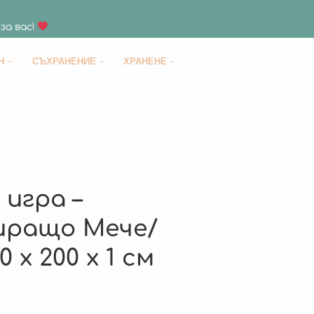
за вас!
H
СЪХРАНЕНИЕ
ХРАНЕНЕ
 игра –
иращо Мече/
 x 200 x 1 см