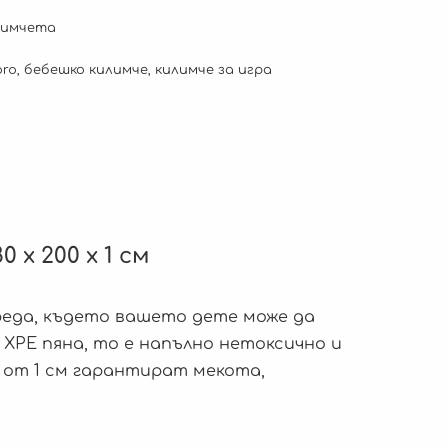
лимчета
pro
,
бебешко килимче
,
килимче за игра
x 200 x 1 см
реда, където вашето дете може да
 XPE пяна, то е напълно нетоксично и
от 1 см гарантират мекота,