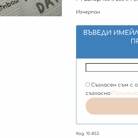
Изчерпан
ВЪВЕДИ ИМЕЙЛ
П
Съгласен съм с 
съгласно
Политик
Код:
10-852