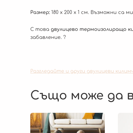
Размер:
180 х 200 х 1 см. Възможни са
С това
двулицево термоизолиращо ки
забавление. ?
Разгледайте и други двулицеви килим
Също може да в