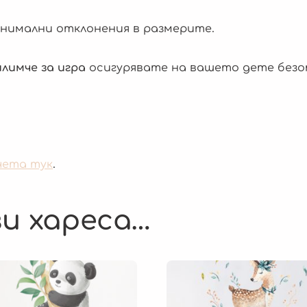
 минимални отклонения в размерите.
лимче за игра
осигурявате на вашето дете безоп
чета тук
.
и хареса…