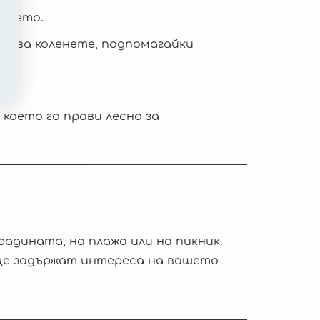
етето.
итава коленете, подпомагайки
.
 което го прави лесно за
градината, на плажа или на пикник.
 ще задържат интереса на вашето