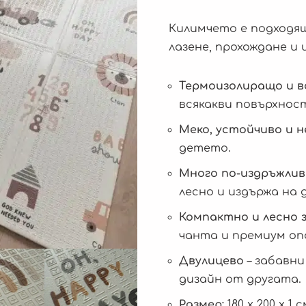
Килимчето е подходящ
лазене, прохождане и 
Термоизолиращо и 
всякакви повърхнос
Меко, устойчиво и 
детето.
Много по-издръжлив
лесно и издържа на 
Компактно и лесно 
чанта и премиум оп
Двулицево
– забавн
дизайн от другата.
Размер:
180 x 200 x 1 с