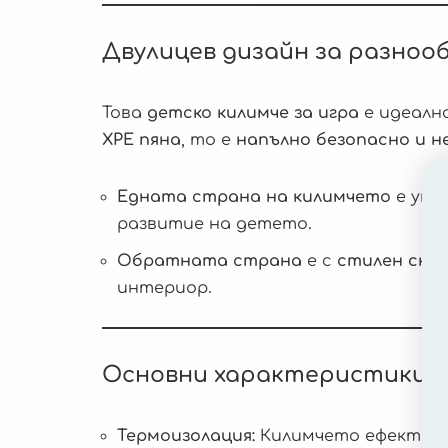
Двулицев дизайн за разнооб
Това
детско килимче за игра
е идеалн
XPE пяна
, то е
напълно безопасно и н
Едната страна на килимчето
е укр
развитие на детето.
Обратната страна
е с
стилен скан
интериор.
Основни характеристики:
Термоизолация:
Килимчето ефективно