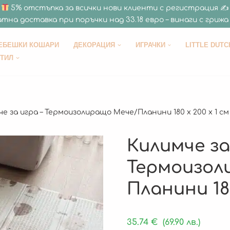
5% отстъпка за всички нови клиенти с регистрация ✍
тна доставка при поръчки над 33.18 евро – винаги с грижа 
ЕБЕШКИ КОШАРИ
ДЕКОРАЦИЯ
ИГРАЧКИ
LITTLE DUTC
СТИЛ
е за игра – Термоизолиращо Мече/Планини 180 x 200 x 1 см
Килимче за
Термоизол
Планини 180
35.74
€
(69.90 лв.)