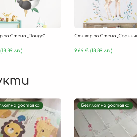
р за Стена „Панда“
Стикер за Стена „Сърнич
(18.89 лв.)
9.66
€
(18.89 лв.)
укти
платна доставка
Безплатна доставка