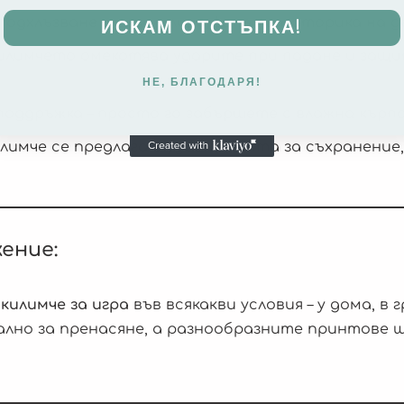
подхлъзване и стимулира фината моторика на д
ИСКАМ ОТСТЪПКА!
 килимчето омекотява ударите при падане и защ
НЕ, БЛАГОДАРЯ!
поддръжка – просто го забършете с влажна кърпа
лимче се предлага с удобна чанта за съхранение,
ение:
килимче за игра
във всякакви условия – у дома, в 
ално за пренасяне, а разнообразните принтове