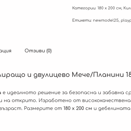
Категории:
180 x 200 см
,
Ки
Етикети:
newmodel25
,
play
ация
Отзиви (0)
иращо и двулицево Мече/Планини 180 
а
е идеалното решение за безопасна и забавна с
ка и на открито. Изработено от висококачествена
 възраст. Размерите от
180 x 200 см
и дебелината 