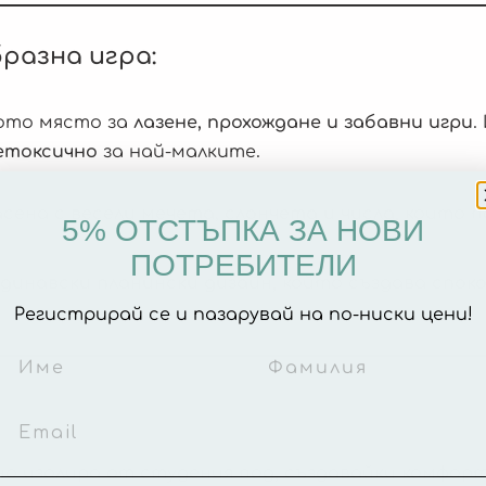
разна игра:
ото място за
лазене, прохождане и забавни игри
.
етоксично
за най-малките.
асена с
весели мечета, слончета и числа
, които 
5% ОТСТЪПКА ЗА НОВИ
ПОТРЕБИТЕЛИ
динавски планински дизайн
, който създава
спок
Регистрирай се и пазарувай на по-ниски цени!
 изолира от студения под, създавайки комфорт