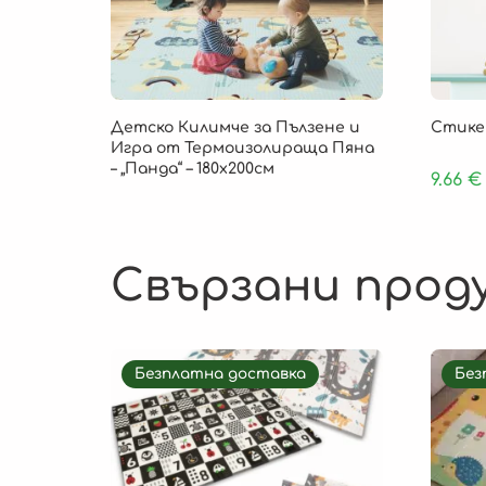
Детско Килимче за Пълзене и
Стике
Игра от Термоизолираща Пяна
– „Панда“ – 180х200см
9.66
€
Свързани прод
Безплатна доставка
Без