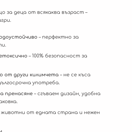
о за деца от всякаква възраст –
игри.
водоустойчиво
– перфектно за
ти.
нетоксично
– 100% безопасност за
о от други килимчета
– не се къса
дългосрочна употреба.
за пренасяне
– сгъваем дизайн, удобна
аковка.
и животни от едната страна и нежен
м.