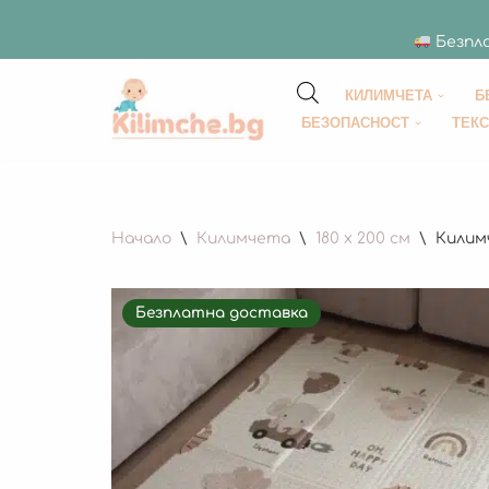
Безпла
КИЛИМЧЕТА
Б
Продължете
БЕЗОПАСНОСТ
ТЕК
към
съдържанието
Начало
\
Килимчета
\
180 x 200 см
\
Килимч
Безплатна доставка