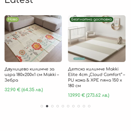
Latest
Ново
Безплатна доставка
Двулицево килимче за
Детско килимче Makki
игра 180х200х1 см Makki –
Elite 4cm „Cloud Comfort“ –
Зебра
PU кожа & XPE пяна 150 х
180 см
32.90
€
(64.35 лв.)
139.90
€
(273.62 лв.)