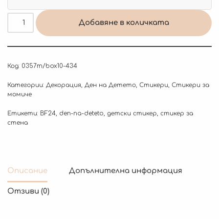
Добавяне в количката
Код:
0357m/box10-434
Категории:
Декорация
,
Ден на Детето
,
Стикери
,
Стикери за
момиче
Етикети:
BF24
,
den-na-deteto
,
детски стикер
,
стикер за
стена
Описание
Допълнителна информация
Отзиви (0)