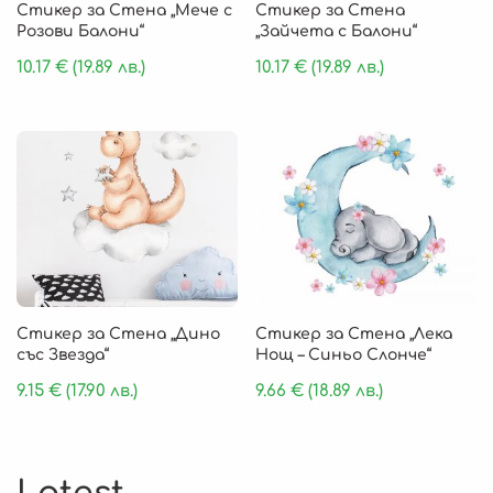
Стикер за Стена „Мече с
Стикер за Стена
Розови Балони“
„Зайчета с Балони“
10.17
€
(19.89 лв.)
10.17
€
(19.89 лв.)
Стикер за Стена „Дино
Стикер за Стена „Лека
със Звезда“
Нощ – Синьо Слонче“
9.15
€
(17.90 лв.)
9.66
€
(18.89 лв.)