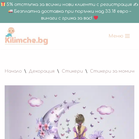
5% отстъпка за всички нови клиенти с регистрация ✍
Безплатна доставка при поръчки над 33.18 евро –
винаги с грижа за вас!
Меню
Продължете
към
съдържанието
Начало
\
Декорация
\
Стикери
\
Стикери за момиче