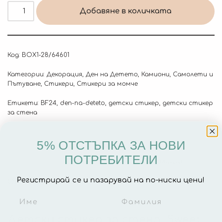
Добавяне в количката
Код:
BOX1-28/64601
Категории:
Декорация
,
Ден на Детето
,
Камиони, Самолети и
Пътуване
,
Стикери
,
Стикери за момче
Етикети:
BF24
,
den-na-deteto
,
детски стикер
,
детски стикер
за стена
5% ОТСТЪПКА ЗА НОВИ
ПОТРЕБИТЕЛИ
Описание
Допълнителна информация
Регистрирай се и пазарувай на по-ниски цени!
Отзиви (0)
Детски стикер за стена „Sweet