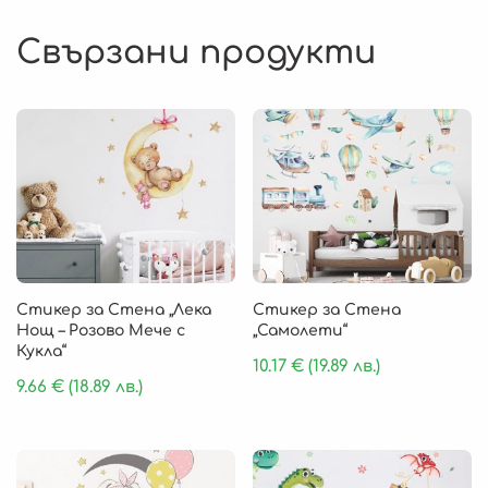
Свързани продукти
Стикер за Стена „Лека
Стикер за Стена
Нощ – Розово Мече с
„Самолети“
Кукла“
10.17
€
(19.89 лв.)
9.66
€
(18.89 лв.)