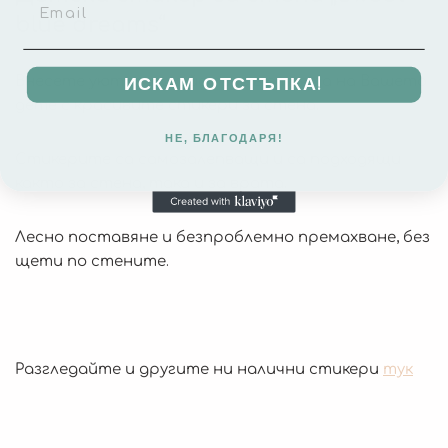
blue dreams“
Внесете уют и спокойствие в стаята на Вашето
ИСКАМ ОТСТЪПКА!
дете с красивите стикери за стена.
НЕ, БЛАГОДАРЯ!
Стикерите са самозалепващи и са подходящи
както за стена, така и за врата.
Лесно поставяне и безпроблемно премахване, без
щети по стените.
Разгледайте и другите ни налични стикери
тук