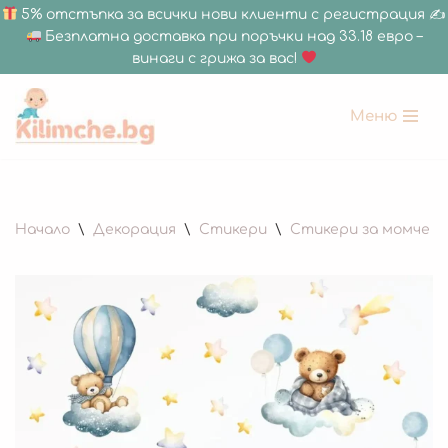
5% отстъпка за всички нови клиенти с регистрация ✍
Безплатна доставка при поръчки над 33.18 евро –
винаги с грижа за вас!
Меню
Продължете
към
съдържанието
Начало
\
Декорация
\
Стикери
\
Стикери за момче
\