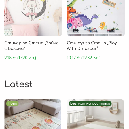
Стикер за Стена „Зайче
Стикер за Стена „Play
с Балони“
With Dinosaur“
9.15
€
(17.90 лв.)
10.17
€
(19.89 лв.)
Latest
Ново
Безплатна доставка