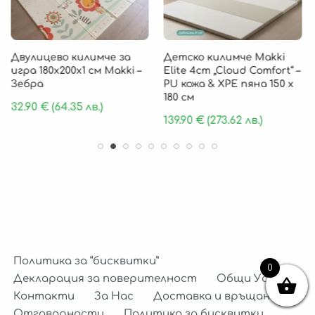
Двулицево килимче за
Детско килимче Makki
игра 180х200х1 см Makki –
Elite 4cm „Cloud Comfort“ –
Зебра
PU кожа & XPE пяна 150 х
180 см
32.90
€
(64.35 лв.)
139.90
€
(273.62 лв.)
Политика за “бисквитки”
0
Декларация за поверителност
Общи Условия
Контакти
За Нас
Доставка и връщане
Отговорности
Политика за бисквитки