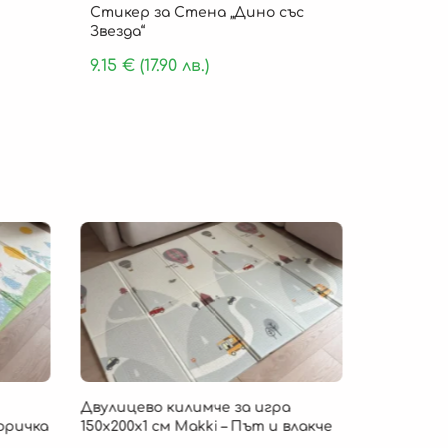
Стикер за Стена „Дино със
Звезда“
9.15
€
(17.90 лв.)
Безпла
Двулицево килимче за игра
Детско ки
Горичка
150х200х1 см Makki – Път и влакче
„Cloud Com
пяна 180 х