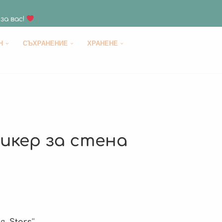
за вас!
H
СЪХРАНЕНИЕ
ХРАНЕНЕ
икер за стена
 „
Stars
“