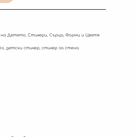
 на Детето
,
Стикери
,
Сърца, Форми и Цветя
to
,
детски стикер
,
стикер за стена
.