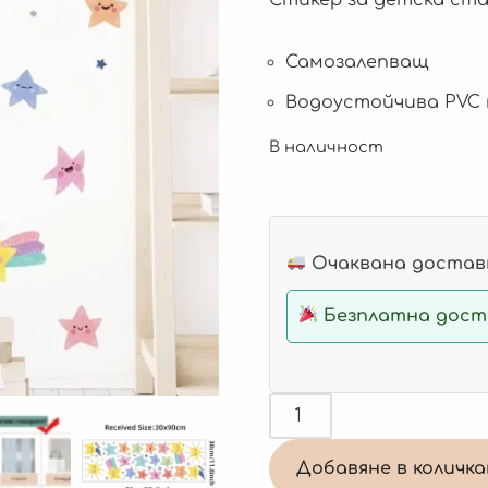
Самозалепващ
Водоустойчива PVC
В наличност
Очаквана доставк
Безплатна доста
Добавяне в количк