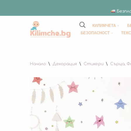
Безпла
КИЛИМЧЕТА
Б
Продължете
БЕЗОПАСНОСТ
ТЕК
към
съдържанието
Начало
\
Декорация
\
Стикери
\
Сърца, Ф