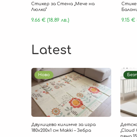
Стикер за Стена „Мече на
Стикер
Люлка“
Балон
9.66
€
(18.89 лв.)
9.15
€
Latest
Ново
Без
85 × 1 см
Двулицево килимче за игра
Детско
, 9 части
180х200х1 см Makki – Зебра
„Cloud 
пяна 15