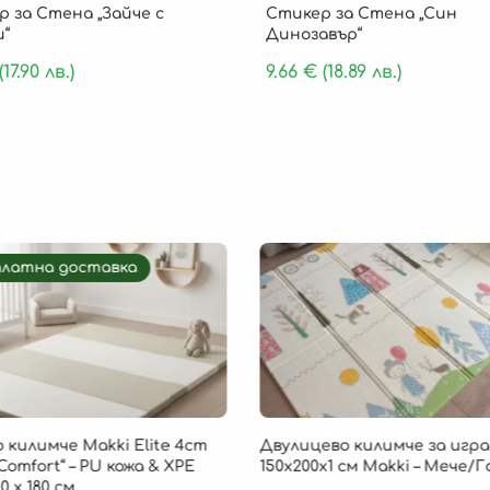
 за Стена „Зайче с
Стикер за Стена „Син
и“
Динозавър“
(17.90 лв.)
9.66
€
(18.89 лв.)
платна доставка
 килимче Makki Elite 4cm
Двулицево килимче за игра
Comfort“ – PU кожа & XPE
150х200х1 см Makki – Мече/
0 х 180 см