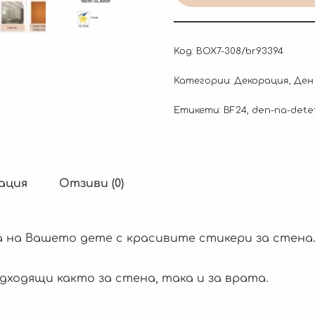
Код:
BOX7-308/br93394
Категории:
Декорация
,
Ден
Етикети:
BF24
,
den-na-dete
ация
Отзиви (0)
 на Вашето дете с красивите стикери за стена
ходящи както за стена, така и за врата.