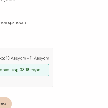
 повърхност
а:
10 Август - 11 Август
вка над 33.18 евро!
ата