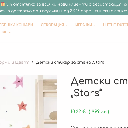
5% отстъпка за всички нови клиенти с регистрация ✍
тна доставка при поръчки над 33.18 евро – винаги с грижа 
ЕБЕШКИ КОШАРИ
ДЕКОРАЦИЯ
ИГРАЧКИ
LITTLE DUTC
СТИЛ
орми и Цветя
\
Детски стикер за стена „Stars“
Детски ст
„Stars“
10.22
€
(19.99 лв.)
Стикер за детска стая