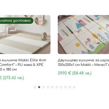
платна доставка
 килимче Makki Elite 4cm
Двулицево килимче за игра
Comfort“ – PU кожа & XPE
150х200х1 см Makki – Мече/
0 х 180 см
29.90
€
(58.48 лв.)
€
(273.62 лв.)