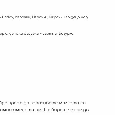
k Friday
,
Играчки
,
Играчки
,
Играчки за деца над
opie
,
детски фигурки животни
,
фигурки
де време да запознаете малкото си
помни имената им. Разбира се може да