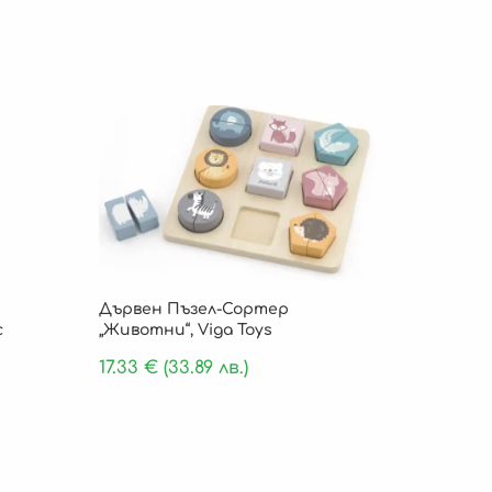
Дървен Пъзел-Сортер
c
„Животни“, Viga Toys
17.33
€
(33.89 лв.)