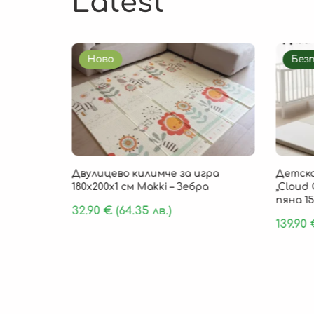
Latest
Ново
Без
85 × 1 см
Двулицево килимче за игра
Детско
, 9 части
180х200х1 см Makki – Зебра
„Cloud 
пяна 15
32.90
€
(64.35 лв.)
139.90