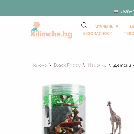
Безпла
КИЛИМЧЕТА
Б
Продължете
БЕЗОПАСНОСТ
ТЕК
към
съдържанието
Начало
\
Black Friday
\
Играчки
\
Детски 