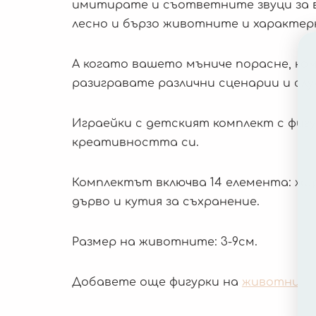
имитирате и съответните звуци за в
лесно и бързо животните и характерн
А когато вашето мъниче порасне, ко
разигравате различни сценарии и слу
Играейки с детският комплект с фиг
креативността си.
Комплектът включва 14 елемента: жираф,
дърво и кутия за съхранение.
Размер на животните: 3-9см.
Добавете още фигурки на
животни от