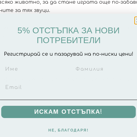
сяко животно, за да стане играта още по-забав
ите за тях звуци.
мплектът с фигурки животни можете да развиет
5% ОТСТЪПКА ЗА НОВИ
чки.
ПОТРЕБИТЕЛИ
урки животни , вашето малко дете ще разшири 
Регистрирай се и пазарувай на по-ниски цени!
 щраус, кенгуру, горила, бизон, козел, гущер, коал
ИСКАМ ОТСТЪПКА!
 тази серия
.
НЕ, БЛАГОДАРЯ!