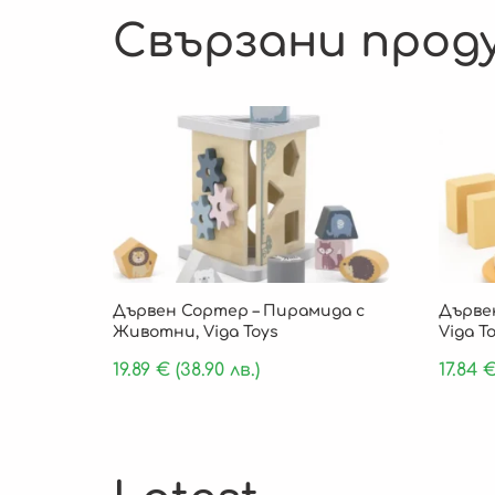
Свързани прод
Дървен Сортер – Пирамида с
Дървен
Животни, Viga Toys
Viga T
19.89
€
(38.90 лв.)
17.84