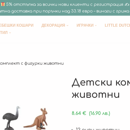
5% отстъпка за всички нови клиенти с регистрация ✍
тна доставка при поръчки над 33.18 евро – винаги с грижа 
ЕБЕШКИ КОШАРИ
ДЕКОРАЦИЯ
ИГРАЧКИ
LITTLE DUTC
СТИЛ
комплект с фигурки животни
Детски ко
животни
8.64
€
(16.90 лв.)
12 диви животни