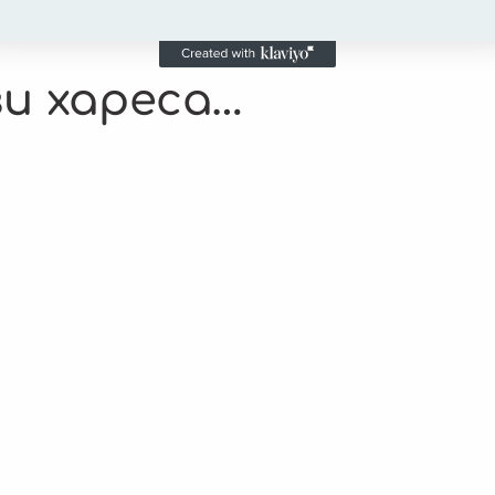
играчки
тук
.
и хареса…