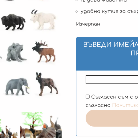
удобна кутия за съ
Изчерпан
ВЪВЕДИ ИМЕЙЛ
П
Съгласен съм с 
съгласно
Политик