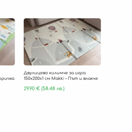
Безпла
Двулицево килимче за игра
Детско ки
Горичка
150х200х1 см Makki – Път и влакче
„Cloud Com
пяна 180 х
29.90
€
(58.48 лв.)
159.90
€
(