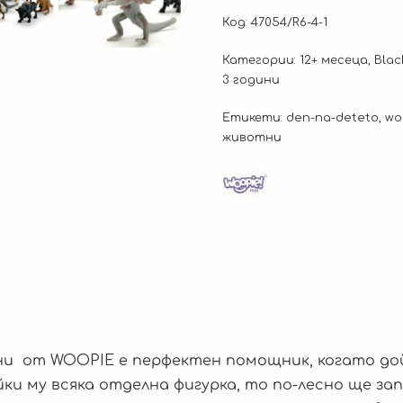
Код:
47054/R6-4-1
Категории:
12+ месеца
,
Blac
3 години
Етикети:
den-na-deteto
,
wo
животни
и от WOOPIE е перфектен помощник, когато дой
ки му всяка отделна фигурка, то по-лесно ще за