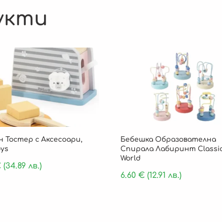
укти
 Тостер с Аксесоари,
Бебешка Образователна
oys
Спирала Лабиринт Classi
World
€
(34.89 лв.)
6.60
€
(12.91 лв.)