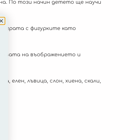
на. По този начин детето ще научи
е играта с фигурките като
обхвата на въображението и
а, елен, лъвица, слон, хиена, скали,