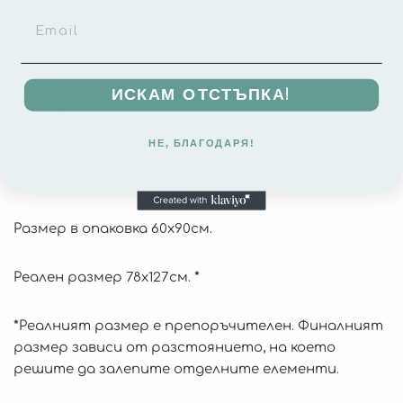
Поканете тези весели животни в детската стая
на Вашето дете.
Внесете цвят и създайте настроение с
ИСКАМ ОТСТЪПКА!
красивите стикери за стена.
НЕ, БЛАГОДАРЯ!
Стикерите са самозалепващи и са подходящи
както за стена, така и за врата.
Размер в опаковка 60х90см.
Реален размер 78х127см.
*
*
Реалният размер е препоръчителен. Финалният
размер зависи от разстоянието, на което
решите да залепите отделните елементи.