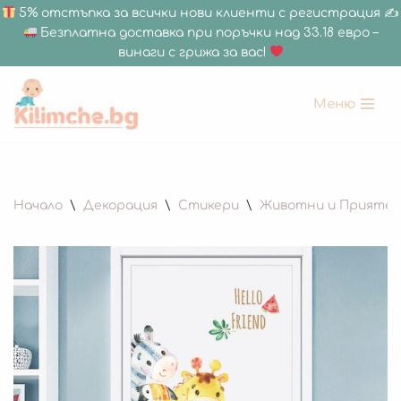
5% отстъпка за всички нови клиенти с регистрация ✍
Безплатна доставка при поръчки над 33.18 евро –
винаги с грижа за вас!
Меню
Продължете
към
съдържанието
Начало
\
Декорация
\
Стикери
\
Животни и Приятел