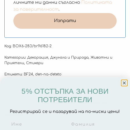
личните ми данни съгласно
Политиката
за поверителност
.
Код:
BOX6-283/br96182-2
Категории:
Декорация
,
Джунгла и Природа
,
Животни и
Приятели
,
Стикери
Етикети:
BF24
,
den-na-deteto
5% ОТСТЪПКА ЗА НОВИ
ПОТРЕБИТЕЛИ
Описание
Допълнителна информация
Регистрирай се и пазарувай на по-ниски цени!
Отзиви (0)