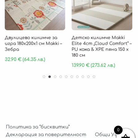
Двулицево килимче за
Детско килимче Makki
игра 180х200х1 см Makki –
Elite 4cm „Cloud Comfort“ –
Зебра
PU кожа & XPE пяна 150 х
180 см
32.90
€
(64.35 лв.)
139.90
€
(273.62 лв.)
Политика за “бисквитки”
0
Декларация за поверителност
Общи Условия