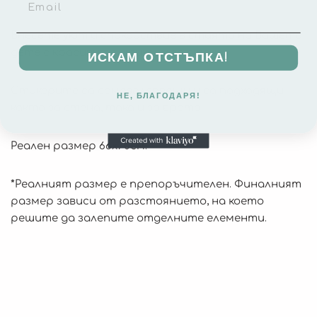
Внесете уют и спокойствие в стаята на Вашето
дете с красивите стикери за стена.
ИСКАМ ОТСТЪПКА!
Стикерите са самозалепващи и са подходящи
НЕ, БЛАГОДАРЯ!
както за стена, така и за врата.
Реален размер 66х70см.
*
Реалният размер е препоръчителен. Финалният
размер зависи от разстоянието, на което
решите да залепите отделните елементи.