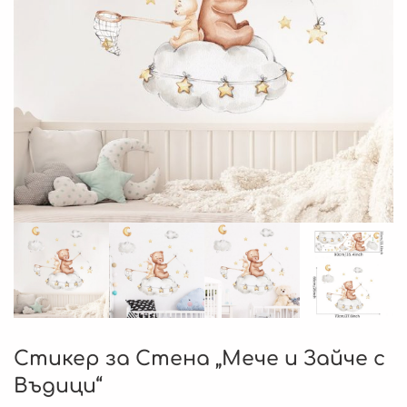
Стикер за Стена „Мече и Зайче с
Въдици“