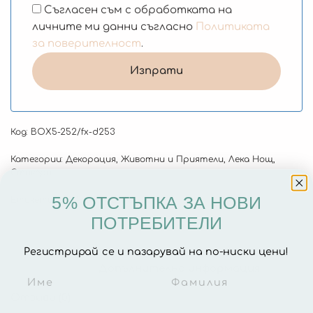
Съгласен съм с обработката на
личните ми данни съгласно
Политиката
за поверителност
.
Код:
BOX5-252/fx-d253
Категории:
Декорация
,
Животни и Приятели
,
Лека Нощ
,
Стикери
5% ОТСТЪПКА ЗА НОВИ
Етикети:
BF24
,
den-na-deteto
ПОТРЕБИТЕЛИ
Регистрирай се и пазарувай на по-ниски цени!
Описание
Допълнителна информация
Отзиви (0)