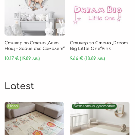
Стикер за Стена „Лека
Стикер за Стена „Dream
Нощ – Зайче със Самолет“
Big Little One“Pink
10.17
€
(19.89 лв.)
9.66
€
(18.89 лв.)
Latest
Ново
Безплатна доставка