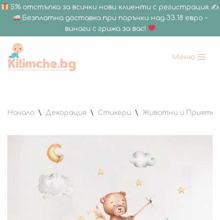
5% отстъпка за всички нови клиенти с регистрация ✍
Безплатна доставка при поръчки над 33.18 евро –
винаги с грижа за вас!
Меню
Продължете
към
съдържанието
Начало
\
Декорация
\
Стикери
\
Животни и Приятел