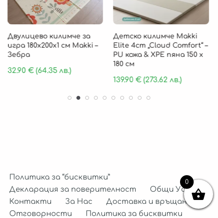
Двулицево килимче за
Детско килимче Makki
игра 180х200х1 см Makki –
Elite 4cm „Cloud Comfort“ –
Зебра
PU кожа & XPE пяна 150 х
180 см
32.90
€
(64.35 лв.)
139.90
€
(273.62 лв.)
Политика за “бисквитки”
0
Декларация за поверителност
Общи Условия
Контакти
За Нас
Доставка и връщане
Отговорности
Политика за бисквитки