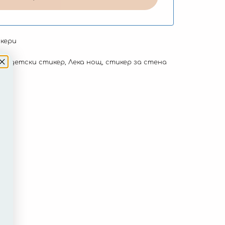
кери
to
,
детски стикер
,
Лека нощ
,
стикер за стена
.