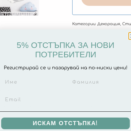
Категории:
Декорация
,
Сти
Етикети:
BF24
,
den-na-dete
5% ОТСТЪПКА ЗА НОВИ
ПОТРЕБИТЕЛИ
ация
Отзиви (0)
Регистрирай се и пазарувай на по-ниски цени!
 на Вашето дете с красивите стикери за стена
ходящи както за стена, така и за врата.
ИСКАМ ОТСТЪПКА!