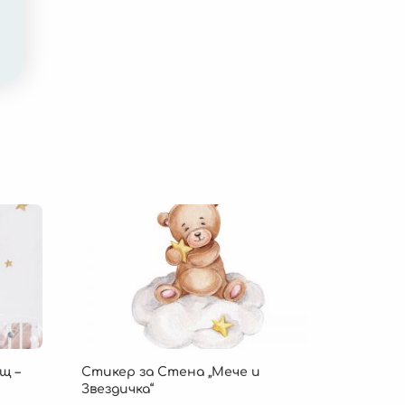
щ –
Стикер за Стена „Мече и
Звездичка“