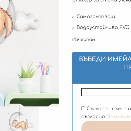
Самозалепващ
Водоустойчива PVC
Изчерпан
ВЪВЕДИ ИМЕЙЛ
П
Съгласен съм с 
съгласно
Политик