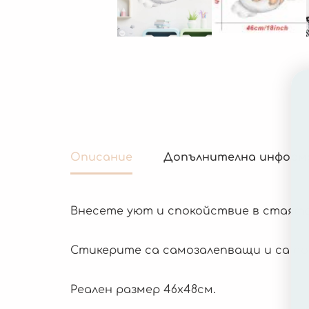
Описание
Допълнителна информ
Внесете уют и спокойствие в стаята
Стикерите са самозалепващи и са под
Реален размер 46х48см.