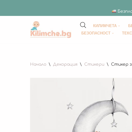
Безпла
КИЛИМЧЕТА
Б
Продължете
БЕЗОПАСНОСТ
ТЕК
към
съдържанието
Начало
\
Декорация
\
Стикери
\
Стикер з