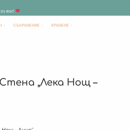
за вас!
H
СЪХРАНЕНИЕ
ХРАНЕНЕ
Стена „Лека Нощ –
а Нощ – Дино
“