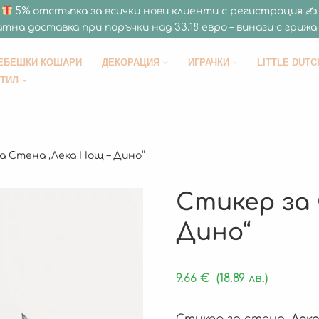
5% отстъпка за всички нови клиенти с регистрация ✍
тна доставка при поръчки над 33.18 евро – винаги с грижа 
ЕБЕШКИ КОШАРИ
ДЕКОРАЦИЯ
ИГРАЧКИ
LITTLE DUTC
СТИЛ
а Стена „Лека Нощ – Дино“
Стикер за 
Дино“
9.66
€
(18.89 лв.)
Стикер за стена „
Лек