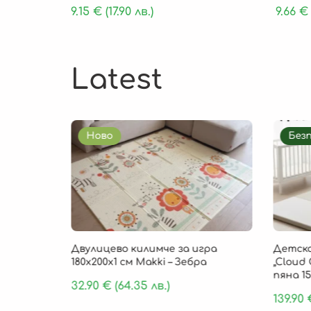
9.15
€
(17.90 лв.)
9.66
€
Latest
Ново
Без
85 × 1 см
Двулицево килимче за игра
Детско
, 9 части
180х200х1 см Makki – Зебра
„Cloud 
пяна 15
32.90
€
(64.35 лв.)
139.90