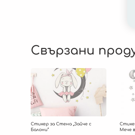
Свързани прод
Стикер за Стена „Зайче с
Стикер
Балони“
Мече в