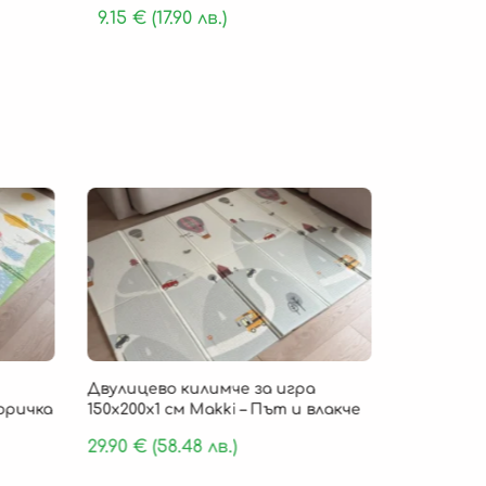
9.15
€
(17.90 лв.)
Безпла
Двулицево килимче за игра
Детско ки
Горичка
150х200х1 см Makki – Път и влакче
„Cloud Com
пяна 180 х
29.90
€
(58.48 лв.)
159.90
€
(