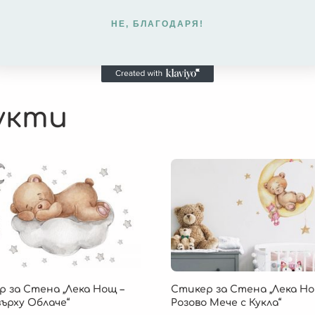
НЕ, БЛАГОДАРЯ!
укти
 за Стена „Лека Нощ –
Стикер за Стена „Лека Но
ърху Облаче“
Розово Мече с Кукла“